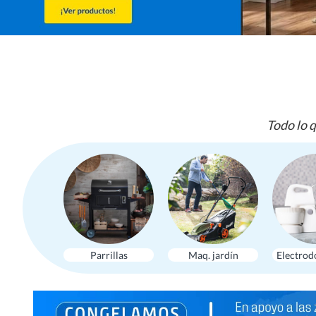
Todo lo q
Parrillas
Maq. jardín
Electrod