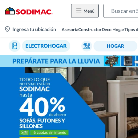
Menú
location-
Ingresa tu ubicación
Asesoría
Constructor
Deco Hogar
Tipos 
icon