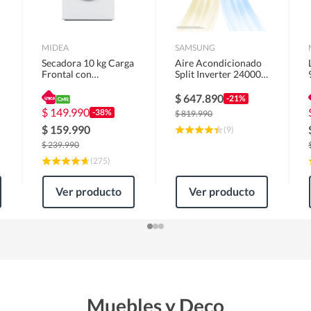
MIDEA
SAMSUNG
Secadora 10 kg Carga
Aire Acondicionado
Frontal con
Split Inverter 24000
Evacuación Blanco
BTU
MD100A100/W2
$
647.890
-21%
$
149.990
-38%
$
819.990
$
159.990
(
9
)
$
239.990
(
275
)
Ver producto
Ver producto
Muebles y Deco