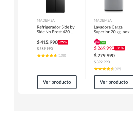
MADEMSA
MADEMSA
Refrigerador Side by
Lavadora Carga
Side No Frost 430
Superior 20 kg Inox
Litros Negro
MDWMT20S
MAS430B
$
415.990
-29%
$
269.990
-31%
$
589.990
$
279.990
(
108
)
$
392.990
(
49
)
Ver producto
Ver producto