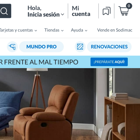
0
Hola
,
Mi
cuenta
Inicia sesión
Tarjetas y cuentas
Tiendas
Ayuda
Vende en Sodimac