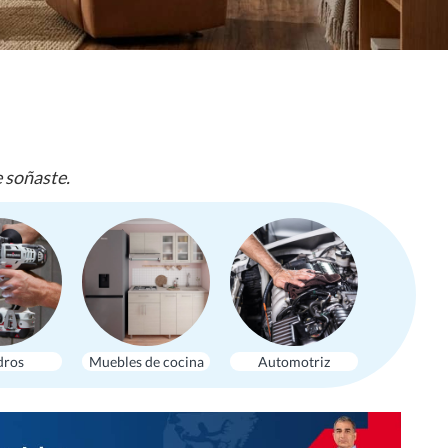
e soñaste.
dros
Muebles de cocina
Automotriz