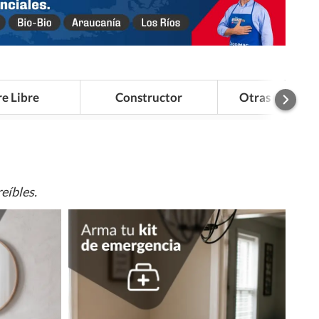
re Libre
Constructor
Otras Categor
eíbles.