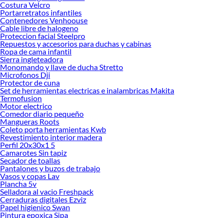
Costura Velcro
Portarretratos infantiles
Contenedores Venhoouse
Cable libre de halogeno
Proteccion facial Steelpro
Repuestos y accesorios para duchas y cabinas
Ropa de cama infantil
Sierra ingleteadora
Monomando y llave de ducha Stretto
Microfonos Dji
Protector de cuna
Set de herramientas electricas e inalambricas Makita
Termofusion
Motor electrico
Comedor diario pequeño
Mangueras Roots
Coleto porta herramientas Kwb
Revestimiento interior madera
Perfil 20x30x1 5
Camarotes Sin tapiz
Secador de toallas
Pantalones y buzos de trabajo
Vasos y copas Lav
Plancha 5v
Selladora al vacio Freshpack
Cerraduras digitales Ezviz
Papel higienico Swan
Pintura epoxica Sipa