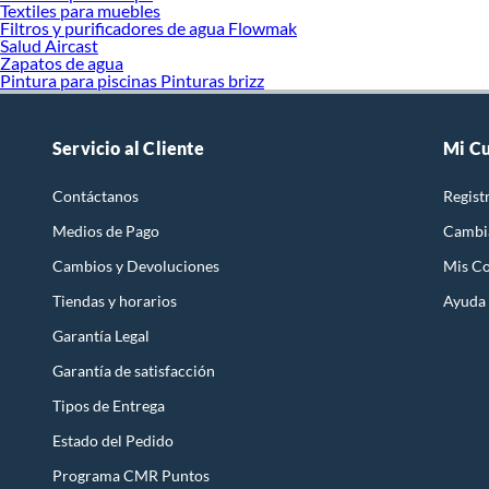
Textiles para muebles
Filtros y purificadores de agua Flowmak
Salud Aircast
Zapatos de agua
Pintura para piscinas Pinturas brizz
Servicio al Cliente
Mi C
Contáctanos
Regist
Medios de Pago
Cambi
Cambios y Devoluciones
Mis C
Tiendas y horarios
Ayuda
Garantía Legal
Garantía de satisfacción
Tipos de Entrega
Estado del Pedido
Programa CMR Puntos