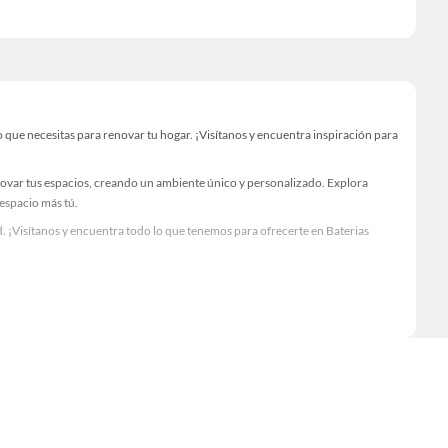
que necesitas para renovar tu hogar. ¡Visítanos y encuentra inspiración para
novar tus espacios, creando un ambiente único y personalizado. Explora
 espacio más tú.
. ¡Visítanos y encuentra todo lo que tenemos para ofrecerte en Baterias
Visítanos y descubre todo lo que tenemos para ofrecerte!
necesario para tus proyectos de renovación y decoración. ¡Visítanos y haz