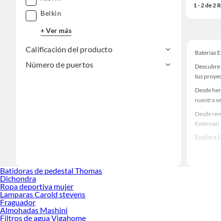
1 - 2 de 2
Belkin
+ Ver más
Calificación del producto
Baterias 
Número de puertos
Descubre 
tus proye
Desde her
nuestra se
Desde rem
Externas!
Explora 
Herramient
Encuentra
Batidoras de pedestal Thomas
tus ideas 
Dichondra
Ropa deportiva mujer
Lamparas Carold stevens
Fraguador
Almohadas Mashini
Filtros de agua Vigahome