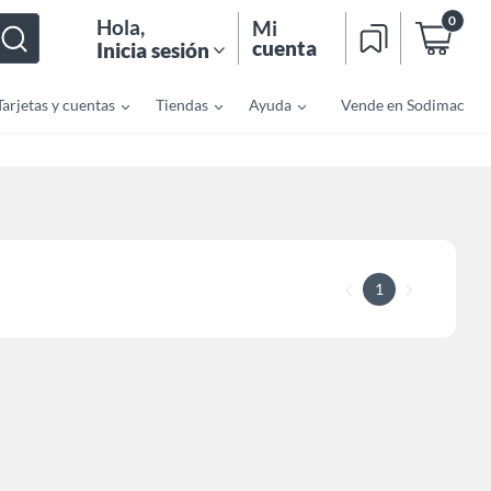
0
Hola
,
Mi
cuenta
Inicia sesión
Tarjetas y cuentas
Tiendas
Ayuda
Vende en Sodimac
1