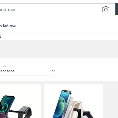
Search
Bar
de Entrega
s
r por
:
endados