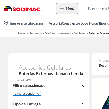
Menú
location-
Ingresa tu ubicación
Asesoría
Constructor
Deco Hogar
Tipos 
icon
Home
Tecnología - Telefonía
Accesorios Celulares
Baterias Externa
Ordena
Recom
Accesorios Celulares
Baterias Externas - banana tienda
Resultados
(
2
)
Filtro seleccionado
banana tienda
Tipo de Entrega