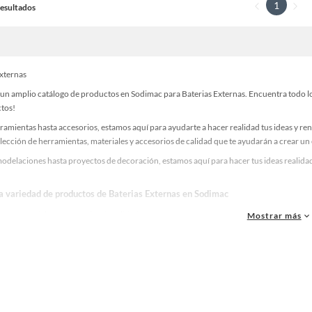
1
 Resultados
Externas
un amplio catálogo de productos en Sodimac para Baterias Externas. Encuentra todo lo 
ctos!
ramientas hasta accesorios, estamos aquí para ayudarte a hacer realidad tus ideas y re
lección de herramientas, materiales y accesorios de calidad que te ayudarán a crear un
odelaciones hasta proyectos de decoración, estamos aquí para hacer tus ideas realidad
la variedad de productos de Baterias Externas en Sodimac
as, materiales y accesorios de calidad para tus proyectos y renovación de espacios. ¡
Mostrar más
 una amplia variedad de productos de Baterias Externas en Sodimac. Encuentra todo lo 
realidad!