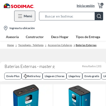
0
Inicia sesión
Menú
Search
Bar
location-
Ingresa tu ubicación
icon
Asesoría
Constructor
Deco Hogar
Tipos de Entrega
Home
Tecnología - Telefonía
Accesorios Celulares
Baterias Externas
Baterias Externas - master g
Resultados
(
20
)
Envio Plus
Retira hoy
Llega en 2 horas
Llega hoy
Envío gratis
L