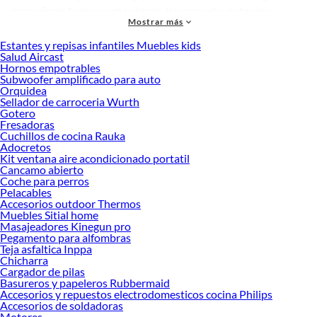
personalizado. Explora nuestra selección de herramientas, materiales y
Mostrar más
accesorios de calidad que te ayudarán a crear un espacio más tú.
Estantes y repisas infantiles Muebles kids
Desde remodelaciones hasta proyectos de decoración, estamos aquí para hacer
Salud Aircast
tus ideas realidad. ¡Visítanos y encuentra todo lo que tenemos para ofrecerte en
Hornos empotrables
Baterias Externas!
Subwoofer amplificado para auto
Orquidea
Explora la variedad de productos de Baterias Externas en Sodimac
Sellador de carroceria Wurth
Gotero
Herramientas, materiales y accesorios de calidad para tus proyectos y
Fresadoras
renovación de espacios. ¡Visítanos y descubre todo lo que tenemos para
Cuchillos de cocina Rauka
ofrecerte!
Adocretos
Kit ventana aire acondicionado portatil
Encuentra una amplia variedad de productos de Baterias Externas en Sodimac.
Cancamo abierto
Encuentra todo lo necesario para tus proyectos de renovación y decoración.
Coche para perros
¡Visítanos y haz tus ideas realidad!
Pelacables
Accesorios outdoor Thermos
Muebles Sitial home
Masajeadores Kinegun pro
Pegamento para alfombras
Teja asfaltica Inppa
Chicharra
Cargador de pilas
Basureros y papeleros Rubbermaid
Accesorios y repuestos electrodomesticos cocina Philips
Accesorios de soldadoras
Motores