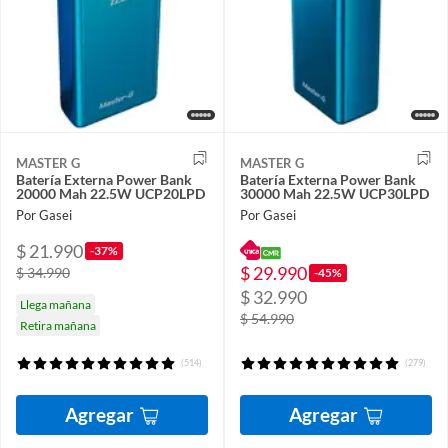
MASTER G
MASTER G
Batería Externa Power Bank
Batería Externa Power Bank
20000 Mah 22.5W UCP20LPD
30000 Mah 22.5W UCP30LPD
Por Gasei
Por Gasei
$ 21.990
-37%
$ 29.990
$ 34.990
-45%
$ 32.990
Llega mañana
$ 54.990
Retira mañana
(514)
(279)
Agregar
Agregar