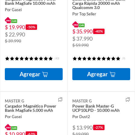
Bank MagSafe 10.000 mAh
Carga Rápida 20000 mAh
Qualcomm 3.0
Por Gasei
Por Top Seller
$ 19.990
-50%
$ 35.990
-40%
$ 22.990
$ 37.990
$ 39.990
$ 59.990
(40)
(9)
Agregar
Agregar
MASTER G
MASTER G
Cargador Magnético Power
Power Bank Master-G
Bank MagSafe 5.000 mAh
UCP10LPD - 10.000 mAh
Por Gasei
Por Dust2
$ 13.990
-27%
$ 10.990
$ 19.090
-63%