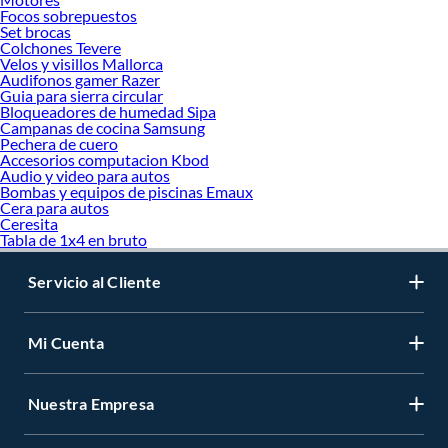
Focos sobrepuestos
Set brocas
Colchones Tevere
Velos y visillos Mallorca
Audifonos gamer Razer
Guia para sierra circular
Bloqueadores de humedad Sipa
Campanas de cocina Samsung
Pechera de cuero
Accesorios computacion Kbod
Audio y video para autos
Bombas y equipos de piscinas Emaux
Cera para autos
Ceresita
Tabla de 1x4 en bruto
Servicio al Cliente
Mi Cuenta
Nuestra Empresa