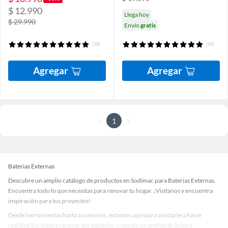
$ 12.990
Llega hoy
$ 29.990
Envío
gratis
(18)
(10)
Agregar
Agregar
1
Baterias Externas
Descubre un amplio catálogo de productos en Sodimac para Baterias Externas.
Encuentra todo lo que necesitas para renovar tu hogar. ¡Visítanos y encuentra
inspiración para tus proyectos!
Desde herramientas hasta accesorios, estamos aquí para ayudarte a hacer
realidad tus ideas y renovar tus espacios, creando un ambiente único y