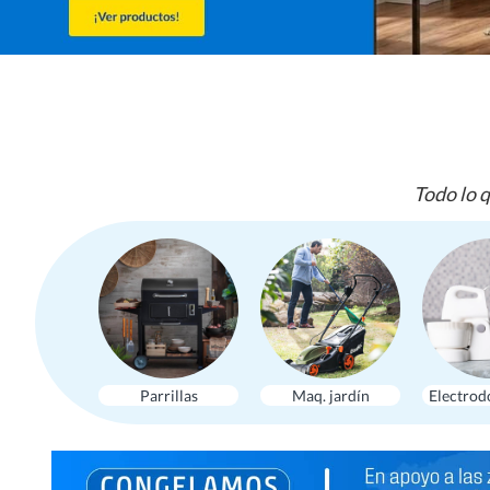
Todo lo q
Parrillas
Maq. jardín
Electrod