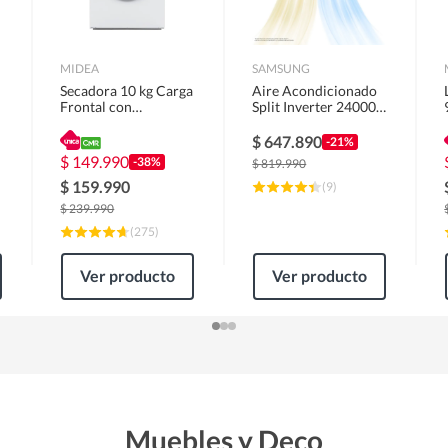
MIDEA
SAMSUNG
Secadora 10 kg Carga
Aire Acondicionado
Frontal con
Split Inverter 24000
Evacuación Blanco
BTU
MD100A100/W2
$
647.890
-21%
$
149.990
-38%
$
819.990
$
159.990
(
9
)
$
239.990
(
275
)
Ver producto
Ver producto
Muebles y Deco