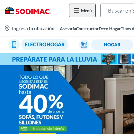
Menú
location-
Ingresa tu ubicación
Asesoría
Constructor
Deco Hogar
Tipos 
icon