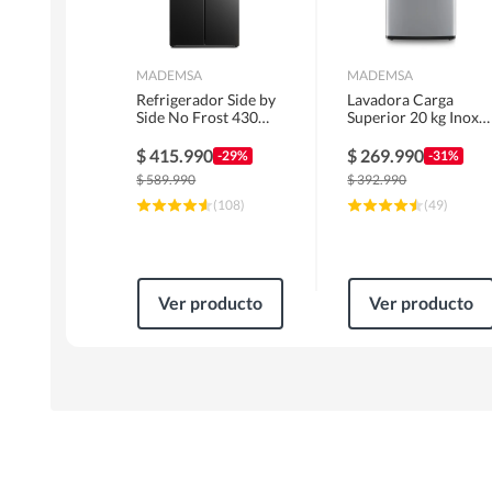
MADEMSA
MADEMSA
Refrigerador Side by
Lavadora Carga
Side No Frost 430
Superior 20 kg Inox
Litros Negro
MDWMT20S
MAS430B
$
415.990
$
269.990
-29%
-31%
$
589.990
$
392.990
(
108
)
(
49
)
Ver producto
Ver producto