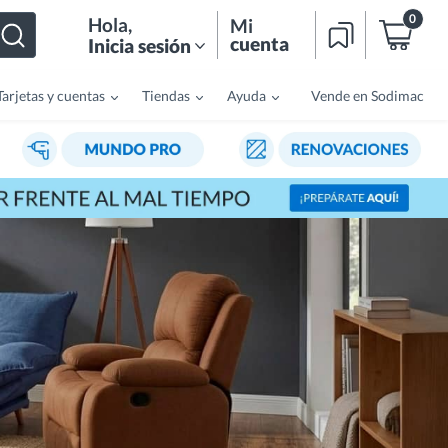
0
Hola
,
Mi
cuenta
Inicia sesión
Tarjetas y cuentas
Tiendas
Ayuda
Vende en Sodimac