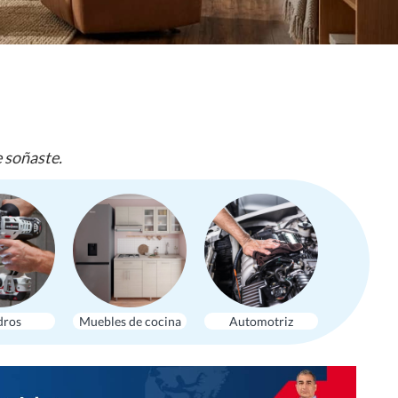
e soñaste.
dros
Muebles de cocina
Automotriz