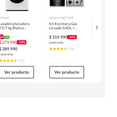
MIDEA
URSUS TROTTER
MIDEA
Lavadora/secadora
Kit Encimera Gas
Lavadora 
9.5/7 kg Blanco
Licuado G4GL +
Superior 1
MLSF-095B/W
Campana 60cm Inox
MLS-155G
1 Motor FF60IN +
$
319.990
$
229.99
-36%
Horno EPC4NIG
$
279.990
-39%
$
499.990
$
309.990
$
289.990
(
138
)
$
459.990
(
112
)
Ver producto
Ver producto
Ver pr