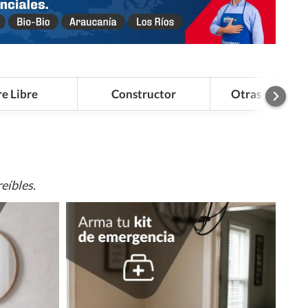
re Libre
Constructor
Otras Categor
eíbles.