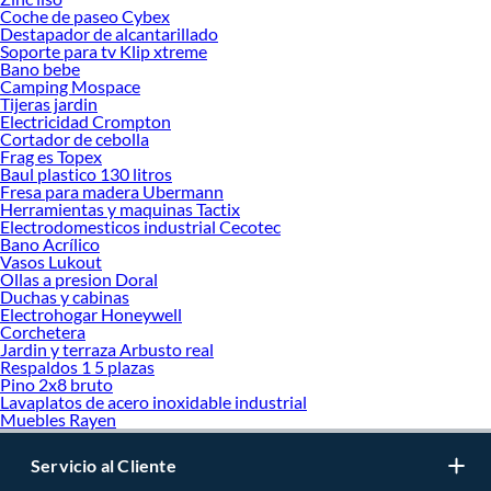
Coche de paseo Cybex
Destapador de alcantarillado
Soporte para tv Klip xtreme
Bano bebe
Camping Mospace
Tijeras jardin
Electricidad Crompton
Cortador de cebolla
Frag es Topex
Baul plastico 130 litros
Fresa para madera Ubermann
Herramientas y maquinas Tactix
Electrodomesticos industrial Cecotec
Bano Acrílico
Vasos Lukout
Ollas a presion Doral
Duchas y cabinas
Electrohogar Honeywell
Corchetera
Jardin y terraza Arbusto real
Respaldos 1 5 plazas
Pino 2x8 bruto
Lavaplatos de acero inoxidable industrial
Muebles Rayen
Servicio al Cliente