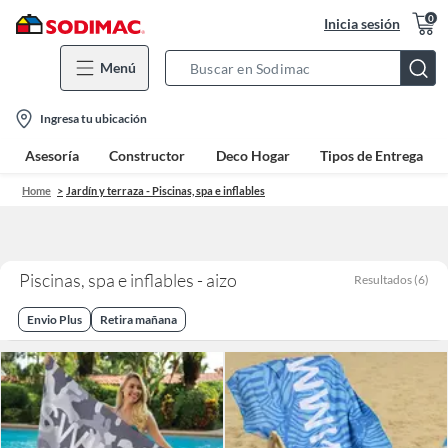
0
Inicia sesión
Menú
Search
Bar
location-
Ingresa tu ubicación
icon
Asesoría
Constructor
Deco Hogar
Tipos de Entrega
Home
Jardín y terraza - Piscinas, spa e inflables
Piscinas, spa e inflables - aizo
Resultados
(
6
)
Envio Plus
Retira mañana