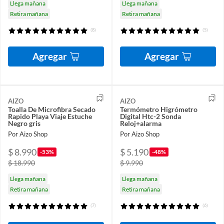
Llega mañana
Llega mañana
Retira mañana
Retira mañana
(8)
(5)
Agregar
Agregar
AIZO
AIZO
Toalla De Microfibra Secado
Termómetro Higrómetro
Rapido Playa Viaje Estuche
Digital Htc-2 Sonda
Negro gris
Reloj+alarma
Por Aizo Shop
Por Aizo Shop
$ 8.990
$ 5.190
-53%
-48%
$ 18.990
$ 9.990
Llega mañana
Llega mañana
Retira mañana
Retira mañana
(7)
(6)