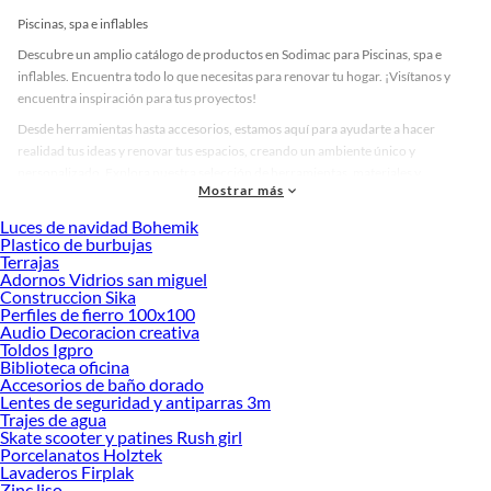
Piscinas, spa e inflables
Descubre un amplio catálogo de productos en Sodimac para Piscinas, spa e
inflables. Encuentra todo lo que necesitas para renovar tu hogar. ¡Visítanos y
encuentra inspiración para tus proyectos!
Desde herramientas hasta accesorios, estamos aquí para ayudarte a hacer
realidad tus ideas y renovar tus espacios, creando un ambiente único y
personalizado. Explora nuestra selección de herramientas, materiales y
Mostrar más
accesorios de calidad que te ayudarán a crear un espacio más tú.
Luces de navidad Bohemik
Desde remodelaciones hasta proyectos de decoración, estamos aquí para hacer
Plastico de burbujas
tus ideas realidad. ¡Visítanos y encuentra todo lo que tenemos para ofrecerte en
Terrajas
Piscinas, spa e inflables!
Adornos Vidrios san miguel
Construccion Sika
Explora la variedad de productos de Piscinas, spa e inflables en Sodimac
Perfiles de fierro 100x100
Audio Decoracion creativa
Herramientas, materiales y accesorios de calidad para tus proyectos y
Toldos Igpro
renovación de espacios. ¡Visítanos y descubre todo lo que tenemos para
Biblioteca oficina
ofrecerte!
Accesorios de baño dorado
Lentes de seguridad y antiparras 3m
Encuentra una amplia variedad de productos de Piscinas, spa e inflables en
Trajes de agua
Sodimac. Encuentra todo lo necesario para tus proyectos de renovación y
Skate scooter y patines Rush girl
decoración. ¡Visítanos y haz tus ideas realidad!
Porcelanatos Holztek
Lavaderos Firplak
Zinc liso