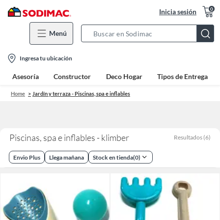
0
Inicia sesión
Menú
Search
Bar
location-
Ingresa tu ubicación
icon
Asesoría
Constructor
Deco Hogar
Tipos de Entrega
Home
Jardín y terraza - Piscinas, spa e inflables
Piscinas, spa e inflables - klimber
Resultados
(
6
)
Envio Plus
Llega mañana
Stock en tienda
(
0
)