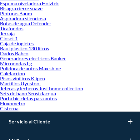
Espuma niveladora Holztek
Bisagra cierre suave
Pinturas Baum
Aspiradora silenciosa
Botas de agua Defender
Tirafondos
Terraja
Closet 1
Caja de ingletes
Baul plastico 130 litros
Dados Bahco
Generadores electricos Bauker
Microondas Lg
Pulidora de autos Max shine
Calefaccion
Pisos vinilicos Klipen
Martillos Uyustool
Teteras y lecheros Just home collection
Sets de bano Sensi dacqua
Porta bicicletas para autos
Fluxometro
Cisterna
Servicio al Cliente