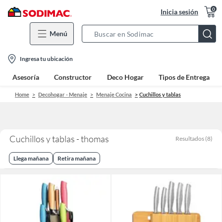
0
Inicia sesión
Menú
Search
Bar
location-
Ingresa tu ubicación
icon
Asesoría
Constructor
Deco Hogar
Tipos de Entrega
Home
Decohogar - Menaje
Menaje Cocina
Cuchillos y tablas
Cuchillos y tablas - thomas
Resultados
(
8
)
Llega mañana
Retira mañana