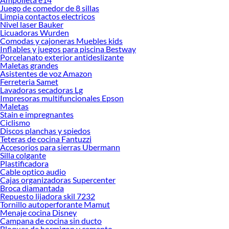
Juego de comedor de 8 sillas
Herramientas, materiales y accesorios de calidad para tus proyectos y
Limpia contactos electricos
renovación de espacios. ¡Visítanos y descubre todo lo que tenemos para
Nivel laser Bauker
ofrecerte!
Licuadoras Wurden
Comodas y cajoneras Muebles kids
Encuentra una amplia variedad de productos de Cuchillos y tablas en Sodimac.
Inflables y juegos para piscina Bestway
Encuentra todo lo necesario para tus proyectos de renovación y decoración.
Porcelanato exterior antideslizante
¡Visítanos y haz tus ideas realidad!
Maletas grandes
Asistentes de voz Amazon
Ferreteria Samet
Lavadoras secadoras Lg
Impresoras multifuncionales Epson
Maletas
Stain e impregnantes
Ciclismo
Discos planchas y spiedos
Teteras de cocina Fantuzzi
Accesorios para sierras Ubermann
Silla colgante
Plastificadora
Cable optico audio
Cajas organizadoras Supercenter
Broca diamantada
Repuesto lijadora skil 7232
Tornillo autoperforante Mamut
Menaje cocina Disney
Campana de cocina sin ducto
Bloques de hormigon y cemento