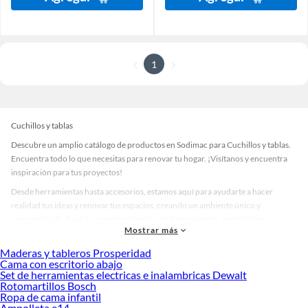
1
Cuchillos y tablas
Descubre un amplio catálogo de productos en Sodimac para Cuchillos y tablas.
Encuentra todo lo que necesitas para renovar tu hogar. ¡Visítanos y encuentra
inspiración para tus proyectos!
Desde herramientas hasta accesorios, estamos aquí para ayudarte a hacer
realidad tus ideas y renovar tus espacios, creando un ambiente único y
personalizado. Explora nuestra selección de herramientas, materiales y
Mostrar más
accesorios de calidad que te ayudarán a crear un espacio más tú.
Maderas y tableros Prosperidad
Desde remodelaciones hasta proyectos de decoración, estamos aquí para hacer
Cama con escritorio abajo
tus ideas realidad. ¡Visítanos y encuentra todo lo que tenemos para ofrecerte en
Set de herramientas electricas e inalambricas Dewalt
Cuchillos y tablas!
Rotomartillos Bosch
Ropa de cama infantil
Explora la variedad de productos de Cuchillos y tablas en Sodimac
Ampolleta e14