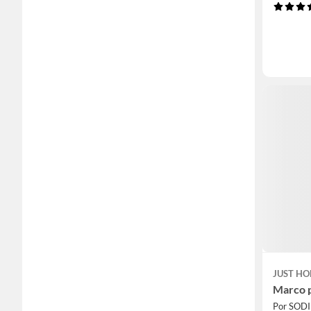
JUST HO
Marco p
Por SOD