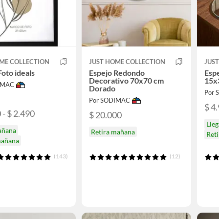
ME COLLECTION
JUST HOME COLLECTION
JUS
oto ideals
Espejo Redondo
Esp
Decorativo 70x70 cm
15x
IMAC
Dorado
Por
Por SODIMAC
$ 4
 - $ 2.490
$ 20.000
Lle
añana
Retira mañana
Ret
mañana
(143)
(12)