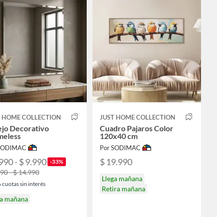
T HOME COLLECTION
JUST HOME COLLECTION
ejo Decorativo
Cuadro Pajaros Color
meless
120x40 cm
 SODIMAC
Por SODIMAC
990 - $ 9.990
$ 19.990
-33%
990 - $ 14.990
Llega mañana
6
cuotas sin interés
Retira mañana
ga mañana