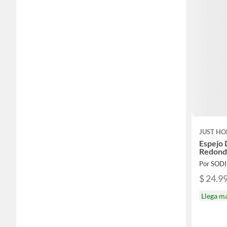
JUST HO
Espejo 
Redond
Por SOD
$ 24.9
Llega m