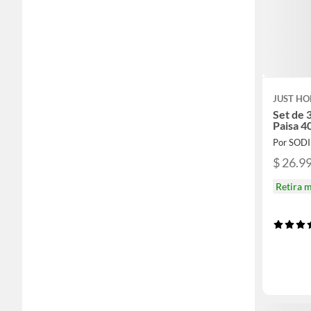
JUST HO
Set de 
Paisa 4
Por SOD
$ 26.9
Retira 