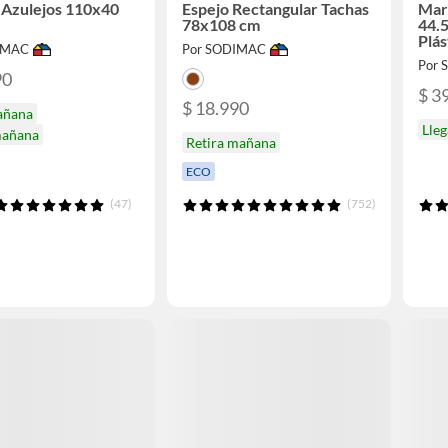
 Azulejos 110x40
Espejo Rectangular Tachas
Mar
78x108 cm
44.
Plás
IMAC
Por SODIMAC
Por
90
$ 3
$ 18.990
añana
Lle
mañana
Retira mañana
ECO
(47)
(752)