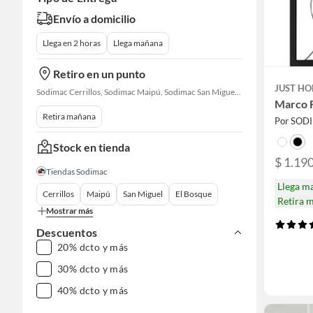
Envío a domicilio
Llega en 2 horas
Llega mañana
Retiro en un punto
JUST HO
Sodimac Cerrillos, Sodimac Maipú, Sodimac San Miguel, Sodimac El Bosque, Sodimac San Bernardo, Sodimac Talagante, Sodimac San Fernando
Marco F
Retira mañana
Por SOD
Stock en tienda
$ 1.190
Tiendas Sodimac
Llega m
Cerrillos
Maipú
San Miguel
El Bosque
Retira 
Mostrar más
Descuentos
20% dcto y más
30% dcto y más
40% dcto y más