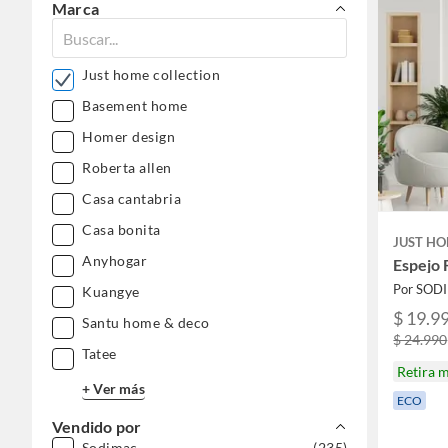
Marca
Just home collection
Basement home
Homer design
Roberta allen
Casa cantabria
Casa bonita
JUST HO
Anyhogar
Espejo
Por SOD
Kuangye
$ 19.9
Santu home & deco
$ 24.990
Tatee
Retira 
+ Ver más
ECO
Vendido por
Sodimac
(235)