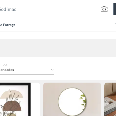
Search
Bar
de Entrega
r por
:
endados