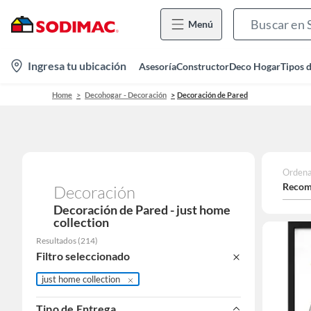
Menú
location-
Ingresa tu ubicación
Asesoría
Constructor
Deco Hogar
Tipos 
icon
Home
Decohogar - Decoración
Decoración de Pared
Ordena
Recom
Decoración
Decoración de Pared - just home
collection
Resultados
(
214
)
Filtro seleccionado
just home collection
Tipo de Entrega