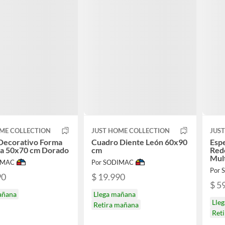
ME COLLECTION
JUST HOME COLLECTION
JUS
Decorativo Forma
Cuadro Diente León 60x90
Esp
a 50x70 cm Dorado
cm
Red
Mult
IMAC
Por SODIMAC
Por
90
$ 19.990
$ 5
añana
Llega mañana
Lle
Retira mañana
Ret