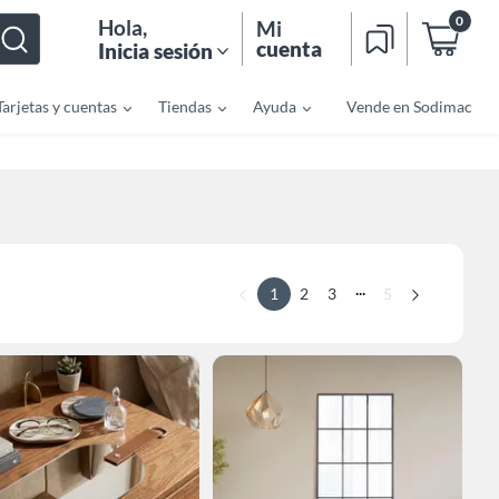
0
Hola
,
Mi
cuenta
Inicia sesión
Tarjetas y cuentas
Tiendas
Ayuda
Vende en Sodimac
...
1
2
3
5