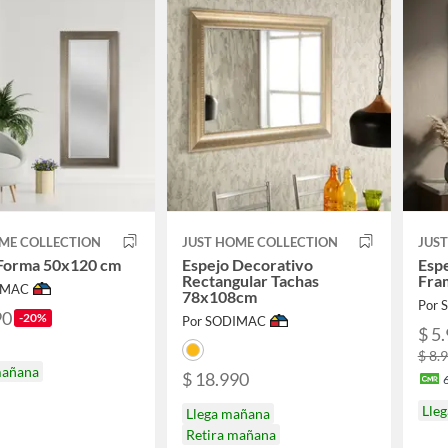
ME COLLECTION
JUST HOME COLLECTION
JUS
 Forma 50x120 cm
Espejo Decorativo
Esp
Rectangular Tachas
Fra
IMAC
78x108cm
Por
90
-20%
Por SODIMAC
$ 5.
$ 8.
mañana
$ 18.990
Lle
Llega mañana
Retira mañana