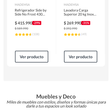
MADEMSA
MADEMSA
Refrigerador Side by
Lavadora Carga
Side No Frost 430
Superior 20 kg Inox
Litros Negro
MDWMT20S
MAS430B
$
415.990
$
269.990
-29%
-31%
$
589.990
$
392.990
(
108
)
(
49
)
Ver producto
Ver producto
Muebles y Deco
Miles de muebles con estilos, diseños y formas únicas para
darle a tus espacios un look soñado