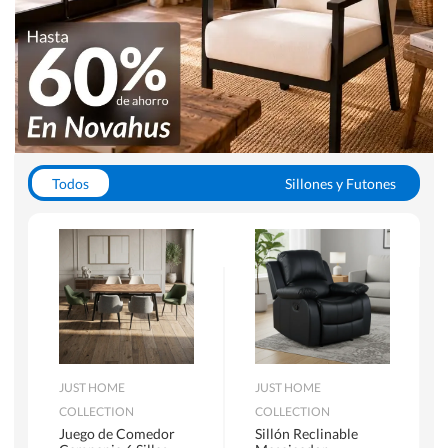
Todos
Sillones y Futones
Juegos de Comedor
Lamparas
Closets
Escritorios y Sillas PC
Racks y Muebles TV
Alfombras
JUST HOME
JUST HOME
COLLECTION
COLLECTION
Juego de Comedor
Sillón Reclinable