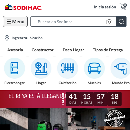
0
Inicia sesión
Menú
Search
Bar
location-
Ingresa tu ubicación
icon
Asesoría
Constructor
Deco Hogar
Tipos de Entrega
Electrohogar
Hogar
Calefacción
Muebles
Mundo Pro
41
15
57
15
EL 18 YA ESTÁ LLEGANDO
DÍAS
HORAS
MIN
SEG