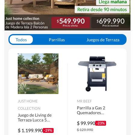
Todos
Parrillas
Juegos de Terraza
Toldos
JUST HOME
MR BEEF
Parrilla a Gas 2
COLLECTION
Quemadores
Juego de Living de
Bandejas Laterales
Terraza Lucca 5
$
99.990
-23%
Personas Natural
$
1.199.990
$
129.990
-29%