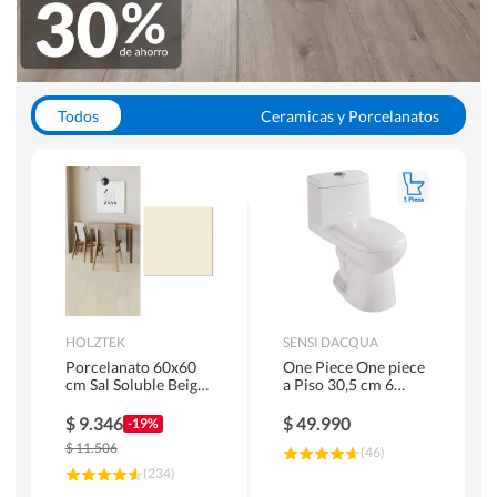
Todos
Ceramicas y Porcelanatos
Calefont y Termos
Pisos Vinilicos
WC y Sanitarios
Pisos Flotantes y Laminados
Pinturas
Duchas y Mamparas
HOLZTEK
SENSI DACQUA
Porcelanato 60x60
One Piece One piece
cm Sal Soluble Beige
a Piso 30,5 cm 6
1.44 m2
Litros Riva Blanco
$
9.346
$
49.990
-19%
$
11.506
(
46
)
(
234
)