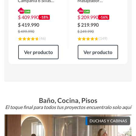
Campania 6 Sillas
Masajeador
Mesa Rectangular
Calentador 1 cuerpo
180 x 90 x 76 cm
Atlanta 91x101x94
Café
cm Negro
$
409.990
$
209.990
-18%
-16%
$
419.990
$
219.990
$
499.990
$
249.990
(
46
)
(
149
)
Ver producto
Ver producto
Baño, Cocina, Pisos
El toque final para todos tus proyectos encuentralo solo aquí