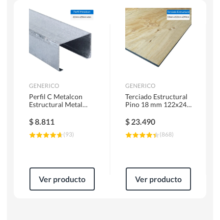
Herramientas Manuales
Sierras Circulares
GENERICO
GENERICO
Perfil C Metalcon
Terciado Estructural
Estructural Metal
Pino 18 mm 122x244
62x20x0.85 mm 6 m
cm
$
8.811
$
23.490
(
93
)
(
868
)
Ver producto
Ver producto