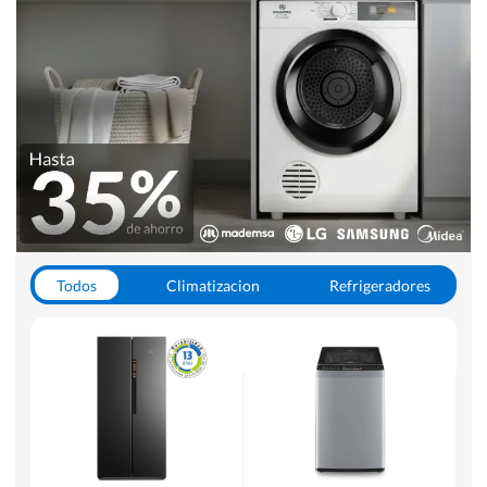
Todos
Climatizacion
Refrigeradores
Lavado y Secado
Cocinas
Aspiradoras
Hornos y Microondas
Otros