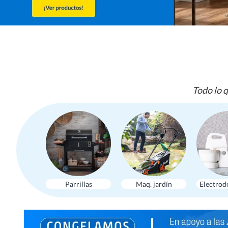
Todo lo q
Parrillas
Maq. jardín
Electrod