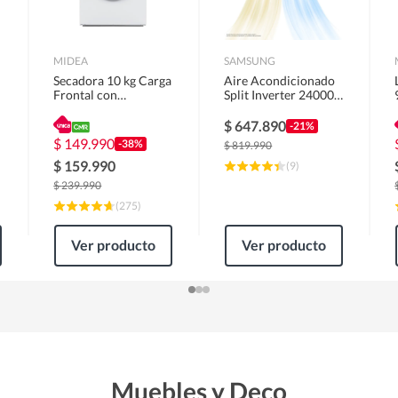
MIDEA
SAMSUNG
Secadora 10 kg Carga
Aire Acondicionado
Frontal con
Split Inverter 24000
Evacuación Blanco
BTU
MD100A100/W2
$
647.890
-21%
$
149.990
-38%
$
819.990
$
159.990
(
9
)
$
239.990
(
275
)
Ver producto
Ver producto
Muebles y Deco