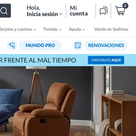
0
Hola
,
Mi
cuenta
Inicia sesión
Tarjetas y cuentas
Tiendas
Ayuda
Vende en Sodimac