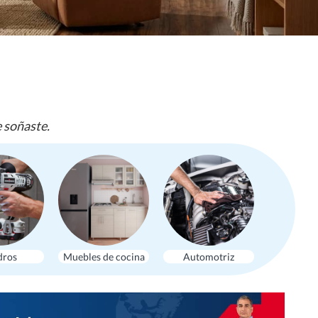
e soñaste.
dros
Muebles de cocina
Automotriz