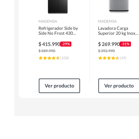
MADEMSA
MADEMSA
Refrigerador Side by
Lavadora Carga
Side No Frost 430
Superior 20 kg Inox
Litros Negro
MDWMT20S
MAS430B
$
415.990
$
269.990
-29%
-31%
$
589.990
$
392.990
(
108
)
(
49
)
Ver producto
Ver producto