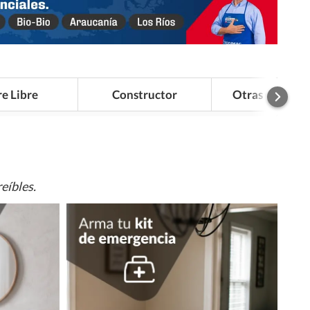
re Libre
Constructor
Otras Categor
eíbles.