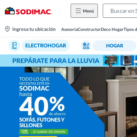
Menú
location-
Ingresa tu ubicación
Asesoría
Constructor
Deco Hogar
Tipos 
icon