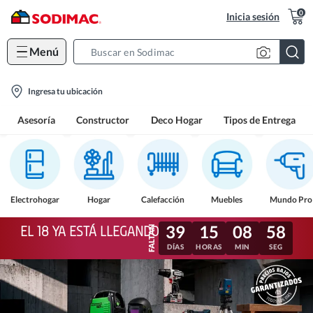
0
Inicia sesión
Menú
Search
Bar
location-
Ingresa tu ubicación
icon
Asesoría
Constructor
Deco Hogar
Tipos de Entrega
Electrohogar
Hogar
Calefacción
Muebles
Mundo Pro
39
15
08
55
EL 18 YA ESTÁ LLEGANDO
DÍAS
HORAS
MIN
SEG