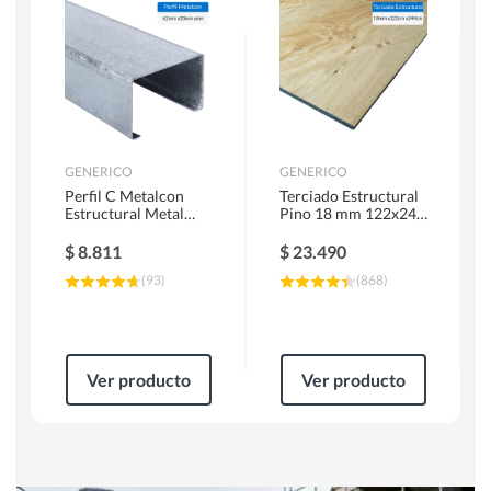
Herramientas Manuales
Sierras Circulares
GENERICO
GENERICO
Perfil C Metalcon
Terciado Estructural
Estructural Metal
Pino 18 mm 122x244
62x20x0.85 mm 6 m
cm
$
8.811
$
23.490
(
93
)
(
868
)
Ver producto
Ver producto