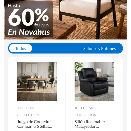
Todos
Sillones y Futones
Juegos de Comedor
Lamparas
Closets
Escritorios y Sillas PC
Racks y Muebles TV
Alfombras
JUST HOME
JUST HOME
COLLECTION
COLLECTION
Juego de Comedor
Sillón Reclinable
Campania 6 Sillas
Masajeador
Mesa Rectangular
Calentador 1 cuerpo