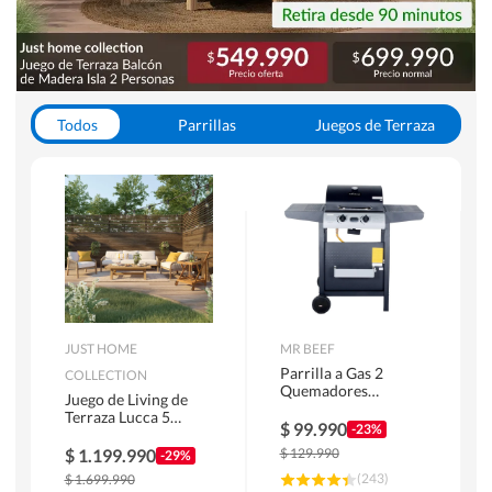
Todos
Parrillas
Juegos de Terraza
Toldos
JUST HOME
MR BEEF
Parrilla a Gas 2
COLLECTION
Quemadores
Juego de Living de
Bandejas Laterales
Terraza Lucca 5
$
99.990
-23%
Personas Natural
$
1.199.990
$
129.990
-29%
(
243
)
$
1.699.990