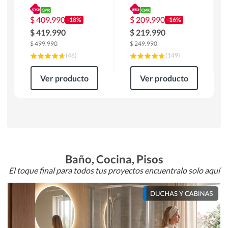
180 x 90 x 76 cm
Atlanta 91x101x94
Café
cm Negro
$
409.990
$
209.990
-18%
-16%
$
419.990
$
219.990
$
499.990
$
249.990
(
46
)
(
149
)
Ver producto
Ver producto
Baño, Cocina, Pisos
El toque final para todos tus proyectos encuentralo solo aquí