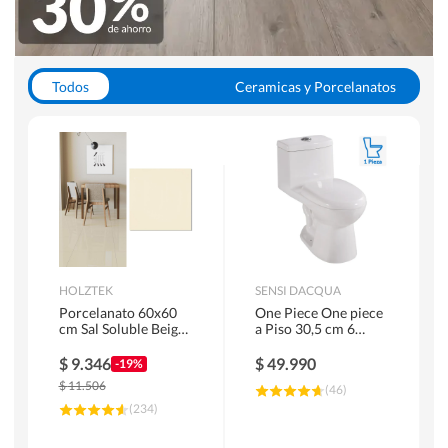
Todos
Ceramicas y Porcelanatos
Calefont y Termos
Pisos Vinilicos
WC y Sanitarios
Pisos Flotantes y Laminados
Pinturas
Duchas y Mamparas
HOLZTEK
SENSI DACQUA
Porcelanato 60x60
One Piece One piece
cm Sal Soluble Beige
a Piso 30,5 cm 6
1.44 m2
Litros Riva Blanco
$
9.346
$
49.990
-19%
$
11.506
(
46
)
(
234
)