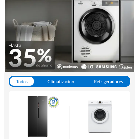
Todos
Climatizacion
Refrigeradores
Lavado y Secado
Cocinas
Aspiradoras
Hornos y Microondas
Otros