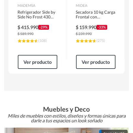
MADEMSA
MIDEA
Refrigerador Side by
Secadora 10 kg Carga
Side No Frost 430
Frontal con
Litros Negro
Evacuación Blanco
MAS430B
MD100A100/W2
$
415.990
$
159.990
-29%
-33%
$
589.990
$
239.990
(
108
)
(
275
)
Ver producto
Ver producto
Muebles y Deco
Miles de muebles con estilos, diseños y formas únicas para
darle a tus espacios un look soñado