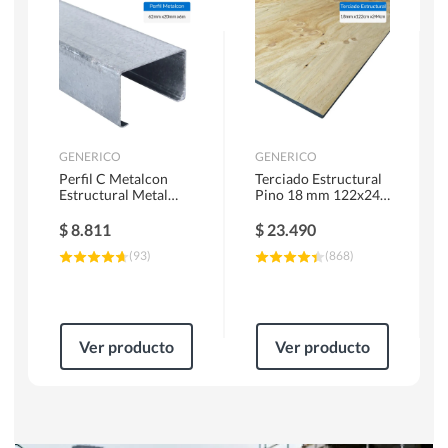
Herramientas Manuales
Sierras Circulares
GENERICO
GENERICO
Perfil C Metalcon
Terciado Estructural
Estructural Metal
Pino 18 mm 122x244
62x20x0.85 mm 6 m
cm
$
8.811
$
23.490
(
93
)
(
868
)
Ver producto
Ver producto