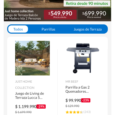
Todos
Parrillas
Juegos de Terraza
Toldos
JUST HOME
MR BEEF
Parrilla a Gas 2
COLLECTION
Quemadores
Juego de Living de
Bandejas Laterales
Terraza Lucca 5
$
99.990
-23%
Personas Natural
$
1.199.990
$
129.990
-29%
(
243
)
$
1.699.990