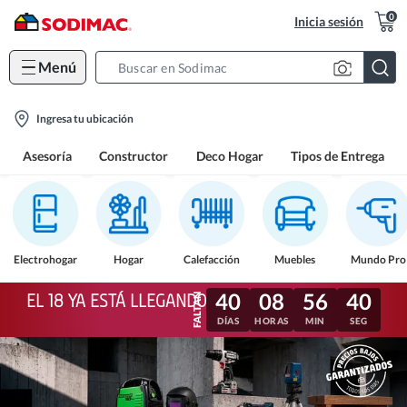
0
Inicia sesión
Menú
Search
Bar
location-
Ingresa tu ubicación
icon
Asesoría
Constructor
Deco Hogar
Tipos de Entrega
Electrohogar
Hogar
Calefacción
Muebles
Mundo Pro
40
08
56
37
EL 18 YA ESTÁ LLEGANDO
DÍAS
HORAS
MIN
SEG