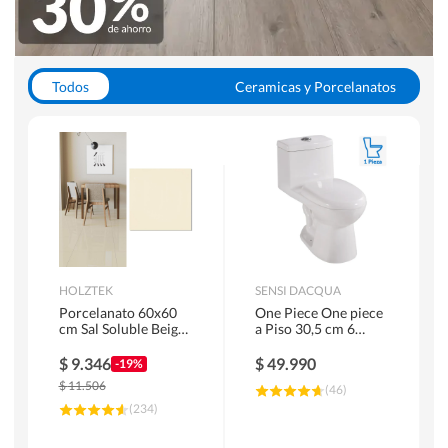
Todos
Ceramicas y Porcelanatos
Calefont y Termos
Pisos Vinilicos
WC y Sanitarios
Pisos Flotantes y Laminados
Pinturas
Duchas y Mamparas
HOLZTEK
SENSI DACQUA
Porcelanato 60x60
One Piece One piece
cm Sal Soluble Beige
a Piso 30,5 cm 6
1.44 m2
Litros Riva Blanco
$
9.346
$
49.990
-19%
$
11.506
(
46
)
(
234
)