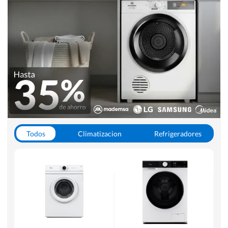
Todos
Climatizacion
Refrigeradores
Lavado y Secado
Cocinas
Aspiradoras
Hornos y Microondas
Otros