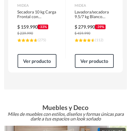
MIDEA
MIDEA
Secadora 10 kg Carga
Lavadora/secadora
Frontal con
9.5/7 kg Blanco
Evacuación Blanco
MLSF-095B/W
MD100A100/W2
$
159.990
$
279.990
-33%
-39%
$
239.990
$
459.990
(
275
)
(
112
)
Ver producto
Ver producto
Muebles y Deco
Miles de muebles con estilos, diseños y formas únicas para
darle a tus espacios un look soñado