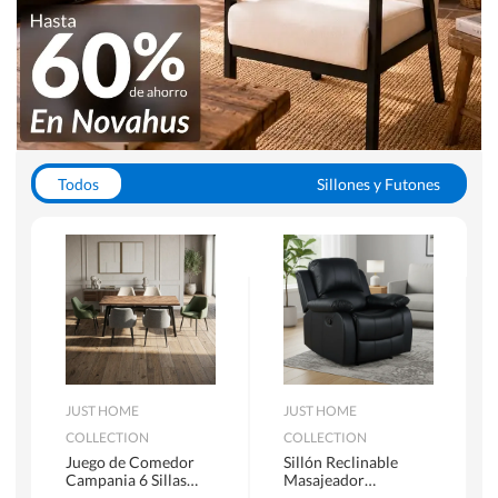
Todos
Sillones y Futones
Juegos de Comedor
Lamparas
Closets
Escritorios y Sillas PC
Racks y Muebles TV
Alfombras
JUST HOME
JUST HOME
COLLECTION
COLLECTION
Juego de Comedor
Sillón Reclinable
Campania 6 Sillas
Masajeador
Mesa Rectangular
Calentador 1 cuerpo