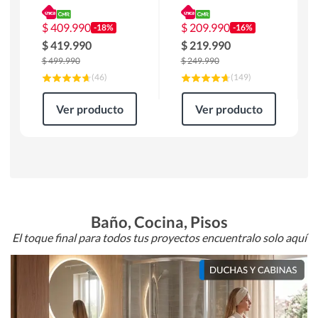
180 x 90 x 76 cm
Atlanta 91x101x94
Café
cm Negro
$
409.990
$
209.990
-18%
-16%
$
419.990
$
219.990
$
499.990
$
249.990
(
46
)
(
149
)
Ver producto
Ver producto
Baño, Cocina, Pisos
El toque final para todos tus proyectos encuentralo solo aquí