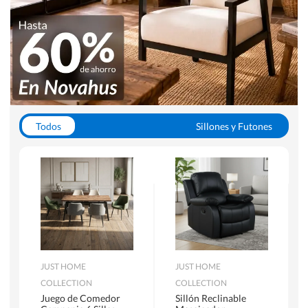
Todos
Sillones y Futones
Juegos de Comedor
Lamparas
Closets
Escritorios y Sillas PC
Racks y Muebles TV
Alfombras
JUST HOME
JUST HOME
COLLECTION
COLLECTION
Juego de Comedor
Sillón Reclinable