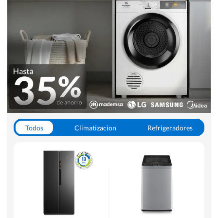
Todos
Climatizacion
Refrigeradores
Lavado y Secado
Cocinas
Aspiradoras
Hornos y Microondas
Otros