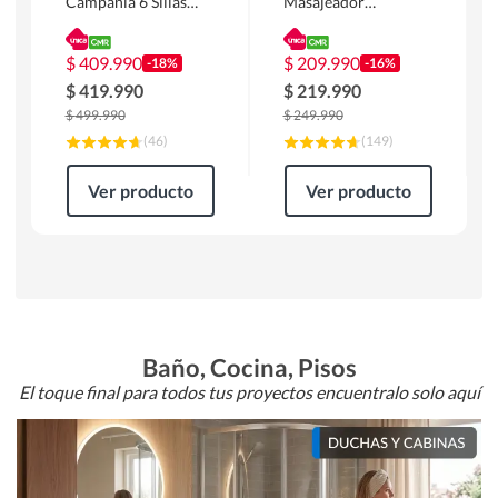
Campania 6 Sillas
Masajeador
Mesa Rectangular
Calentador 1 cuerpo
180 x 90 x 76 cm
Atlanta 91x101x94
Café
cm Negro
$
409.990
$
209.990
-18%
-16%
$
419.990
$
219.990
$
499.990
$
249.990
(
46
)
(
149
)
Ver producto
Ver producto
Baño, Cocina, Pisos
El toque final para todos tus proyectos encuentralo solo aquí