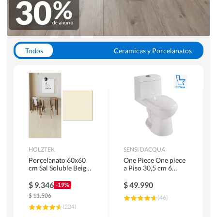
Todos
Ceramicas y Porcelanatos
Calefont y Termos
Pisos Vinilicos
WC y Sanitarios
Pisos Flotantes y Laminados
Pinturas
Duchas y Mamparas
HOLZTEK
SENSI DACQUA
Porcelanato 60x60
One Piece One piece
cm Sal Soluble Beige
a Piso 30,5 cm 6
1.44 m2
Litros Riva Blanco
$
9.346
$
49.990
-19%
$
11.506
(
46
)
(
234
)