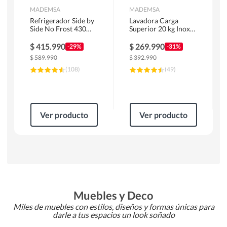
MADEMSA
MADEMSA
Refrigerador Side by
Lavadora Carga
Side No Frost 430
Superior 20 kg Inox
Litros Negro
MDWMT20S
MAS430B
$
415.990
$
269.990
-29%
-31%
$
589.990
$
392.990
(
108
)
(
49
)
Ver producto
Ver producto
Muebles y Deco
Miles de muebles con estilos, diseños y formas únicas para
darle a tus espacios un look soñado