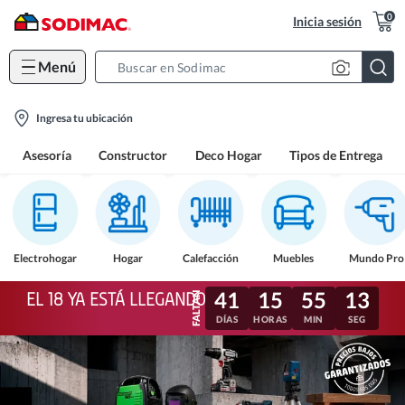
0
Inicia sesión
Menú
Search
Bar
location-
Ingresa tu ubicación
icon
Asesoría
Constructor
Deco Hogar
Tipos de Entrega
Electrohogar
Hogar
Calefacción
Muebles
Mundo Pro
41
15
55
10
EL 18 YA ESTÁ LLEGANDO
DÍAS
HORAS
MIN
SEG