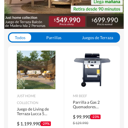
Todos
Parrillas
Juegos de Terraza
Toldos
JUST HOME
MR BEEF
Parrilla a Gas 2
COLLECTION
Quemadores
Juego de Living de
Bandejas Laterales
Terraza Lucca 5
$
99.990
-23%
Personas Natural
$
1.199.990
$
129.990
-29%