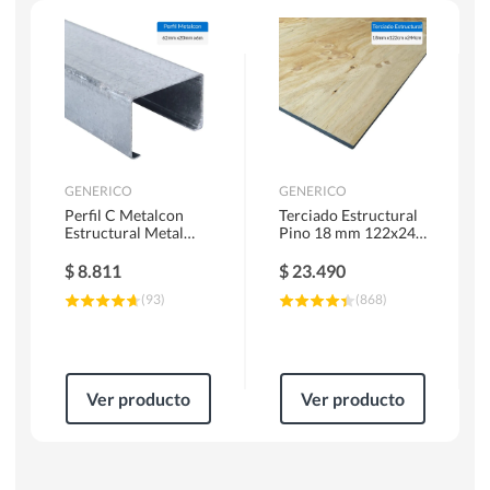
Herramientas Manuales
Sierras Circulares
GENERICO
GENERICO
Perfil C Metalcon
Terciado Estructural
Estructural Metal
Pino 18 mm 122x244
62x20x0.85 mm 6 m
cm
$
8.811
$
23.490
(
93
)
(
868
)
Ver producto
Ver producto