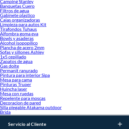
Camping Stanley
Banquetas Cuero
Filtros de agua
Gabinete plastico
Cajas organizadoras
Limpieza para autos Kit
Tirafondos Tuhaus
Alfombra goma eva
Bowls y asaderas
Alcohol isopopílico
Plancha de acero 2mm
Sofas y sillones Ashley
1x5 cepillado
Zapatos de agua
Gas doite
Permanit ranurado
Pintura para interior Sipa
Mesa para cama
Pinturas Truper
Huincha laser
Mesa con ruedas
Repelente para moscas
Decoracion de pared
Silla plegable Atakama outdoor
Brida
Servicio al Cliente