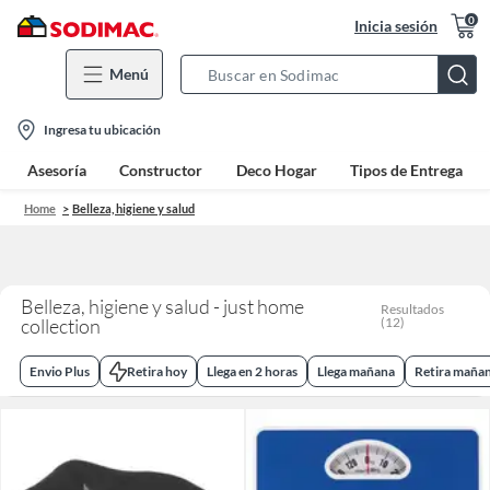
0
Inicia sesión
Menú
Search
Bar
location-
Ingresa tu ubicación
icon
Asesoría
Constructor
Deco Hogar
Tipos de Entrega
Home
Belleza, higiene y salud
Belleza, higiene y salud - just home
Resultados
collection
(
12
)
Envio Plus
Retira hoy
Llega en 2 horas
Llega mañana
Retira maña