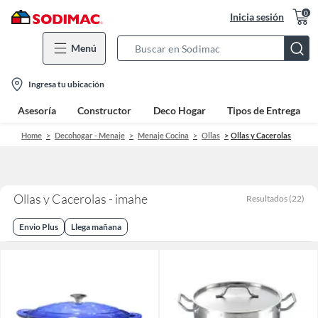
0
Inicia sesión
Menú
Search
Bar
location-
Ingresa tu ubicación
icon
Asesoría
Constructor
Deco Hogar
Tipos de Entrega
Home
Decohogar - Menaje
Menaje Cocina
Ollas
Ollas y Cacerolas
Ollas y Cacerolas - imahe
Resultados
(
22
)
Envio Plus
Llega mañana