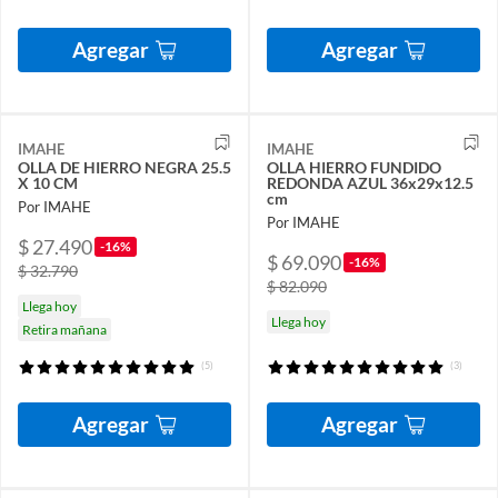
Agregar
Agregar
IMAHE
IMAHE
OLLA DE HIERRO NEGRA 25.5
OLLA HIERRO FUNDIDO
X 10 CM
REDONDA AZUL 36x29x12.5
cm
Por IMAHE
Por IMAHE
$ 27.490
-16%
$ 69.090
-16%
$ 32.790
$ 82.090
Llega hoy
Llega hoy
Retira mañana
(5)
(3)
Agregar
Agregar