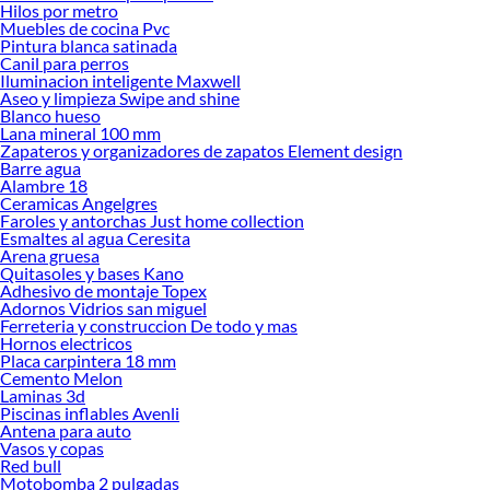
Hilos por metro
Muebles de cocina Pvc
Herramientas, materiales y accesorios de calidad para tus proyectos y
Pintura blanca satinada
renovación de espacios. ¡Visítanos y descubre todo lo que tenemos para
Canil para perros
ofrecerte!
Iluminacion inteligente Maxwell
Aseo y limpieza Swipe and shine
Encuentra una amplia variedad de productos de Ollas y Cacerolas en Sodimac.
Blanco hueso
Encuentra todo lo necesario para tus proyectos de renovación y decoración.
Lana mineral 100 mm
¡Visítanos y haz tus ideas realidad!
Zapateros y organizadores de zapatos Element design
Barre agua
Alambre 18
Ceramicas Angelgres
Faroles y antorchas Just home collection
Esmaltes al agua Ceresita
Arena gruesa
Quitasoles y bases Kano
Adhesivo de montaje Topex
Adornos Vidrios san miguel
Ferreteria y construccion De todo y mas
Hornos electricos
Placa carpintera 18 mm
Cemento Melon
Laminas 3d
Piscinas inflables Avenli
Antena para auto
Vasos y copas
Red bull
Motobomba 2 pulgadas