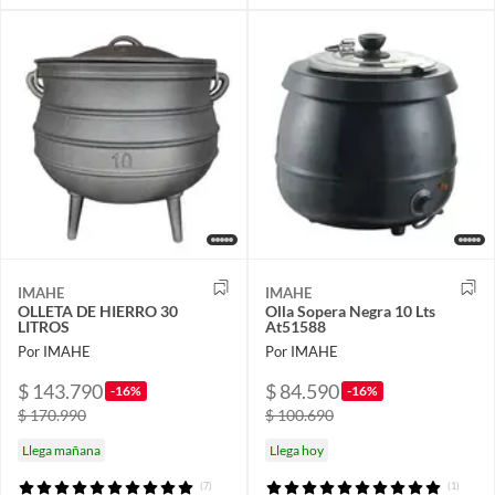
IMAHE
IMAHE
OLLETA DE HIERRO 30
Olla Sopera Negra 10 Lts
LITROS
At51588
Por IMAHE
Por IMAHE
$ 143.790
$ 84.590
-16%
-16%
$ 170.990
$ 100.690
Llega mañana
Llega hoy
(7)
(1)