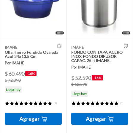
IMAHE
IMAHE
Olla Hierro Fundido Ovalada
FONDO CON TAPA ACERO
Azul 34x13.5 Cm
INOX FONDO DIFUSOR
CAPAC. 25 lt IMAHE.
Por IMAHE
Por IMAHE
$ 60.490
-16%
$ 52.590
-16%
$ 72.090
$ 62.590
Llega hoy
Llega hoy
(1)
(1)
Agregar
Agregar