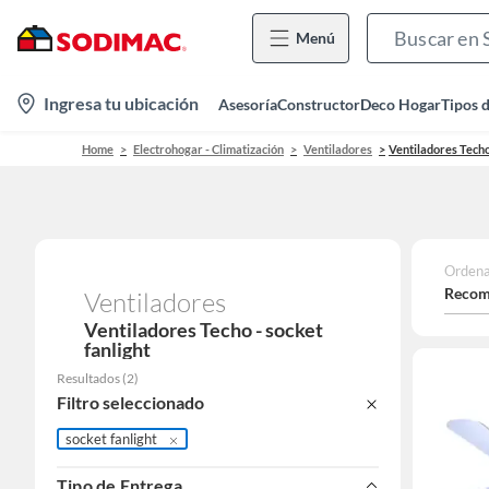
Menú
location-
Ingresa tu ubicación
Asesoría
Constructor
Deco Hogar
Tipos 
icon
Home
Electrohogar - Climatización
Ventiladores
Ventiladores Tech
Ordena
Recom
Ventiladores
Ventiladores Techo - socket
fanlight
Resultados
(
2
)
Filtro seleccionado
socket fanlight
Tipo de Entrega