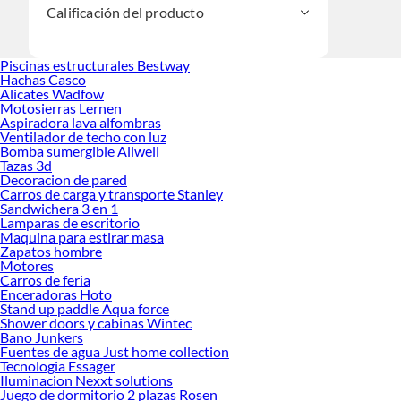
Calificación del producto
Piscinas estructurales Bestway
Hachas Casco
Alicates Wadfow
Motosierras Lernen
Aspiradora lava alfombras
Ventilador de techo con luz
Bomba sumergible Allwell
Tazas 3d
Decoracion de pared
Carros de carga y transporte Stanley
Sandwichera 3 en 1
Lamparas de escritorio
Maquina para estirar masa
Zapatos hombre
Motores
Carros de feria
Enceradoras Hoto
Stand up paddle Aqua force
Shower doors y cabinas Wintec
Bano Junkers
Fuentes de agua Just home collection
Tecnologia Essager
Iluminacion Nexxt solutions
Juego de dormitorio 2 plazas Rosen