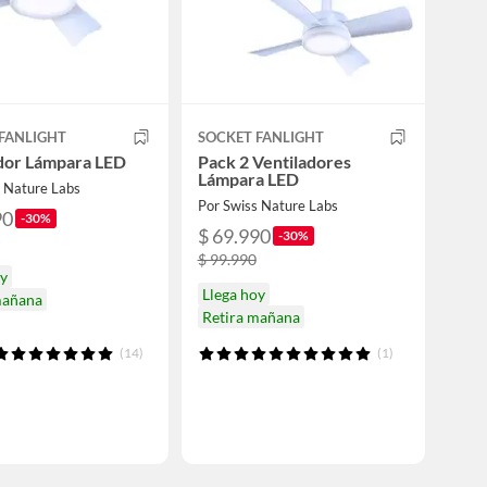
FANLIGHT
SOCKET FANLIGHT
dor Lámpara LED
Pack 2 Ventiladores
Lámpara LED
s Nature Labs
Por Swiss Nature Labs
90
-30%
$ 69.990
-30%
$ 99.990
oy
Llega hoy
mañana
Retira mañana
(14)
(1)