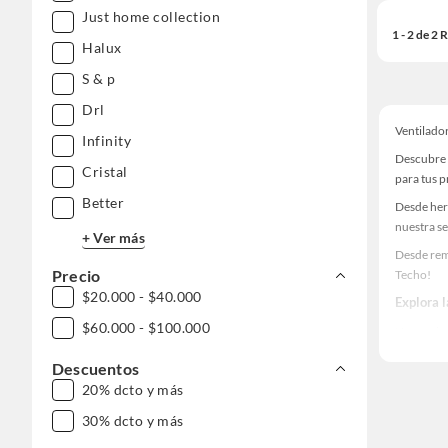
Just home collection
1 - 2 de 2
Halux
S & p
Drl
Ventilado
Infinity
Descubre 
Cristal
para tus 
Better
Desde her
nuestra se
+ Ver más
Desde rem
Precio
Techo!
$20.000 - $40.000
Explora 
$60.000 - $100.000
Herramient
Encuentra
Descuentos
tus ideas 
20% dcto y más
30% dcto y más