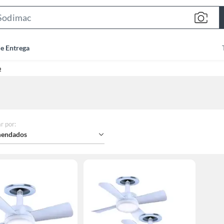
Search
Bar
de Entrega
o
r por
:
endados