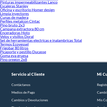
Pinturas impermeabilizantes Lanco
Escaleras Stanley
Oficina y escritorio Homer design
Limpia inyectores
Cunas de madera
Perfiles metalcon Cintac
Pino bruto 2x3
Campana extractora 80 cm
Enceradoras Hoto
Velos y visillos Doral
Set de herramientas electricas e inalambricas Total
Termos Ecovessel
Frigobar 80 litros
Picaporte y pestillo Ducasse
Goma eva gruesa
Pino oregon 2x8
Servicio al Cliente
Mi C
Contáctanos
Regist
Medios de Pago
Cambi
Cambios y Devoluciones
Mis C