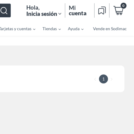
0
Hola
,
Mi
cuenta
Inicia sesión
Tarjetas y cuentas
Tiendas
Ayuda
Vende en Sodimac
1