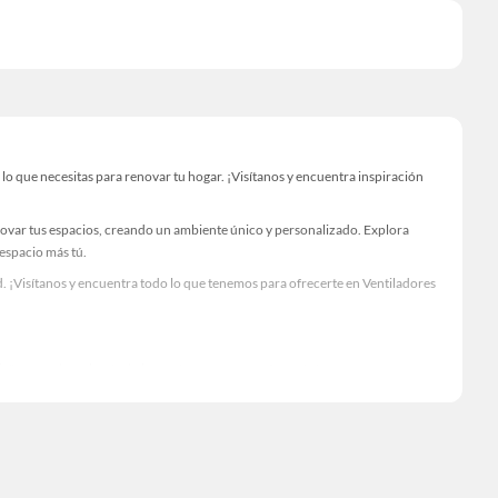
 que necesitas para renovar tu hogar. ¡Visítanos y encuentra inspiración
novar tus espacios, creando un ambiente único y personalizado. Explora
 espacio más tú.
. ¡Visítanos y encuentra todo lo que tenemos para ofrecerte en Ventiladores
Visítanos y descubre todo lo que tenemos para ofrecerte!
o necesario para tus proyectos de renovación y decoración. ¡Visítanos y haz