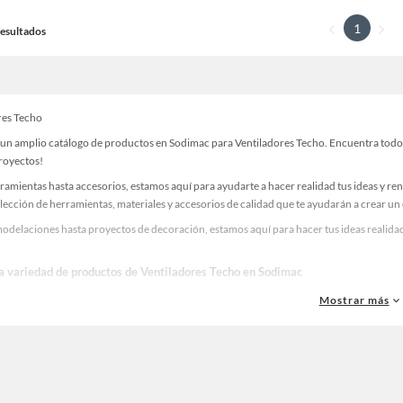
1
 Resultados
res Techo
un amplio catálogo de productos en Sodimac para Ventiladores Techo. Encuentra todo lo
proyectos!
ramientas hasta accesorios, estamos aquí para ayudarte a hacer realidad tus ideas y re
lección de herramientas, materiales y accesorios de calidad que te ayudarán a crear un
odelaciones hasta proyectos de decoración, estamos aquí para hacer tus ideas realidad
la variedad de productos de Ventiladores Techo en Sodimac
as, materiales y accesorios de calidad para tus proyectos y renovación de espacios. ¡
Mostrar más
 una amplia variedad de productos de Ventiladores Techo en Sodimac. Encuentra todo l
realidad!