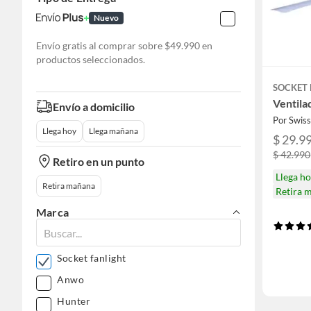
Nuevo
Envío gratis al comprar sobre $49.990 en
productos seleccionados.
SOCKET 
Ventila
Envío a domicilio
Por Swis
Llega hoy
Llega mañana
$ 29.9
$ 42.990
Retiro en un punto
Llega h
Retira mañana
Retira 
Marca
Socket fanlight
Anwo
Hunter