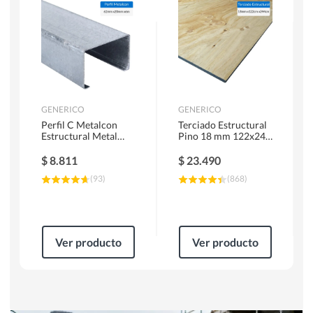
Herramientas Manuales
Sierras Circulares
GENERICO
GENERICO
Perfil C Metalcon
Terciado Estructural
Estructural Metal
Pino 18 mm 122x244
62x20x0.85 mm 6 m
cm
$
8.811
$
23.490
(
93
)
(
868
)
Ver producto
Ver producto