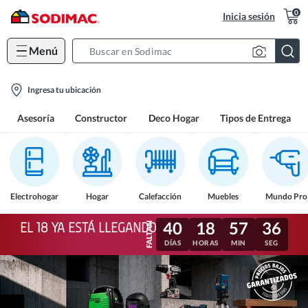
0
Inicia sesión
Menú
Search
Bar
location-
Ingresa tu ubicación
icon
Asesoría
Constructor
Deco Hogar
Tipos de Entrega
Electrohogar
Hogar
Calefacción
Muebles
Mundo Pro
40
18
57
33
EL 18 YA ESTÁ LLEGANDO
DÍAS
HORAS
MIN
SEG