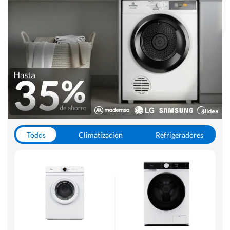
Todos
Climatizacion
Refrigeradores
Lavado y Secado
Cocinas
Aspiradoras
Hornos y Microondas
Otros