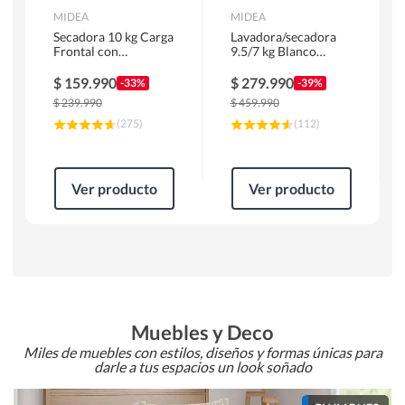
MIDEA
MIDEA
Secadora 10 kg Carga
Lavadora/secadora
Frontal con
9.5/7 kg Blanco
Evacuación Blanco
MLSF-095B/W
MD100A100/W2
$
159.990
$
279.990
-33%
-39%
$
239.990
$
459.990
(
275
)
(
112
)
Ver producto
Ver producto
Muebles y Deco
Miles de muebles con estilos, diseños y formas únicas para
darle a tus espacios un look soñado