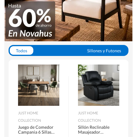
Todos
Sillones y Futones
Juegos de Comedor
Lamparas
Closets
Escritorios y Sillas PC
Racks y Muebles TV
Alfombras
JUST HOME
JUST HOME
COLLECTION
COLLECTION
Juego de Comedor
Sillón Reclinable
Campania 6 Sillas
Masajeador
Mesa Rectangular
Calentador 1 cuerpo