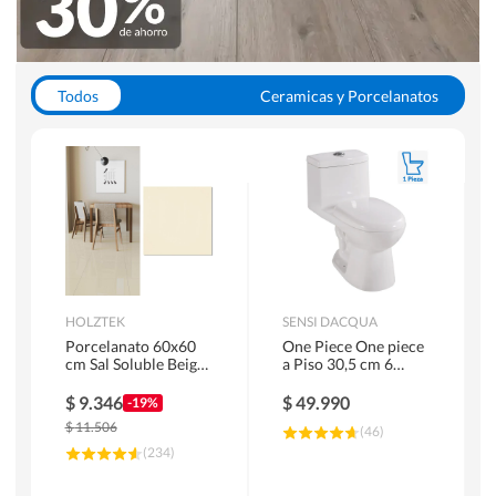
Todos
Ceramicas y Porcelanatos
Calefont y Termos
Pisos Vinilicos
WC y Sanitarios
Pisos Flotantes y Laminados
Pinturas
Duchas y Mamparas
HOLZTEK
SENSI DACQUA
Porcelanato 60x60
One Piece One piece
cm Sal Soluble Beige
a Piso 30,5 cm 6
1.44 m2
Litros Riva Blanco
$
9.346
$
49.990
-19%
$
11.506
(
46
)
(
234
)