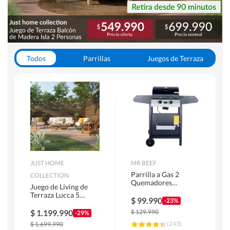
Todos
Parrillas
Juegos de Terraza
Toldos
JUST HOME
MR BEEF
Parrilla a Gas 2
COLLECTION
Quemadores
Juego de Living de
Bandejas Laterales
Terraza Lucca 5
$
99.990
-23%
Personas Natural
$
1.199.990
$
129.990
-29%
(
243
)
$
1.699.990