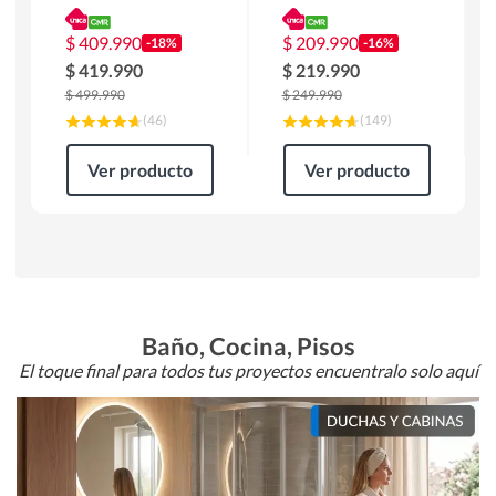
180 x 90 x 76 cm
Atlanta 91x101x94
Café
cm Negro
$
409.990
$
209.990
-18%
-16%
$
419.990
$
219.990
$
499.990
$
249.990
(
46
)
(
149
)
Ver producto
Ver producto
Baño, Cocina, Pisos
El toque final para todos tus proyectos encuentralo solo aquí