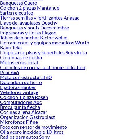
Sodimac. Encuentra todo lo necesario para tus proyectos de renovación y
Banquetas Cuero
decoración. ¡Visítanos y haz tus ideas realidad!
Colchon 2 plazas Mantahue
Sarten electrico
Tierras semillas y fertilizantes Anasac
Llave de lavaplatos Duschy
Banquetas y poufs Deco mimbre
Impresoras y tintas Elegoo
Tablas de planchar Kleine wolke
Herramientas y equipos mecanicos Wurth
Bano Teka
Limpieza de pisos y superficies Soy viruta
Columnas de ducha
Motosierras Total
Cuchillos de cocina Just home collection
Pilar 6x6
Metalcon estructural 60
Dobladora de fierro
Lijadoras Bauker
Veladores vintage
Colchon 1 plaza Rosen
Computadores Aoc
Broca punta flecha
Cocinas a lena Alcazar
Organizacion Gastroplast
Microfonos Fifine
Foco con sensor de movimiento
Olla acero inoxidable 10 litros
Radios para autos Sony