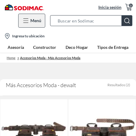
0
Inicia sesión
Menú
Search
Bar
location-
Ingresa tu ubicación
icon
Asesoría
Constructor
Deco Hogar
Tipos de Entrega
Home
Accesorios Moda - Más Accesorios Moda
Más Accesorios Moda - dewalt
Resultados
(
2
)