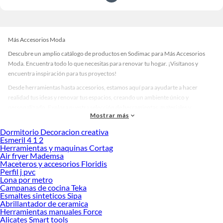
Más Accesorios Moda
Descubre un amplio catálogo de productos en Sodimac para Más Accesorios
Moda. Encuentra todo lo que necesitas para renovar tu hogar. ¡Visítanos y
encuentra inspiración para tus proyectos!
Desde herramientas hasta accesorios, estamos aquí para ayudarte a hacer
realidad tus ideas y renovar tus espacios, creando un ambiente único y
personalizado. Explora nuestra selección de herramientas, materiales y
Mostrar más
accesorios de calidad que te ayudarán a crear un espacio más tú.
Dormitorio Decoracion creativa
Desde remodelaciones hasta proyectos de decoración, estamos aquí para hacer
Esmeril 4 1 2
tus ideas realidad. ¡Visítanos y encuentra todo lo que tenemos para ofrecerte en
Herramientas y maquinas Cortag
Más Accesorios Moda!
Air fryer Mademsa
Maceteros y accesorios Floridis
Explora la variedad de productos de Más Accesorios Moda en Sodimac
Perfil j pvc
Lona por metro
Herramientas, materiales y accesorios de calidad para tus proyectos y
Campanas de cocina Teka
renovación de espacios. ¡Visítanos y descubre todo lo que tenemos para
Esmaltes sinteticos Sipa
ofrecerte!
Abrillantador de ceramica
Herramientas manuales Force
Encuentra una amplia variedad de productos de Más Accesorios Moda en
Alicates Smart tools