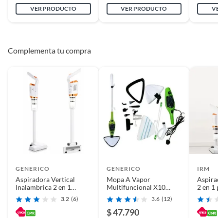
VER PRODUCTO
VER PRODUCTO
V
Capacidad
10
Complementa tu compra
Largo
28
Garantía
6 meses
Alto
8
Ancho
28
GENERICO
GENERICO
IRM
Duración en
No aplica
Aspiradora Vertical
Mopa A Vapor
Aspira
condiciones
Inalambrica 2 en 1
Multifuncional X10
2 en 1 
previsibles de uso
120W 8500Pa USB
Steam
recarg
3.2
(6)
3.6
(12)
Recargable Potente
potenc
Ligera y Portatil
auto r
$ 47.790