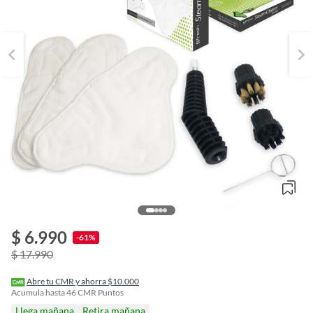
$ 6.990
o
-61%
f
$ 17.990
n
I
r
Abre tu CMR y ahorra $10.000
e
Acumula hasta
46
CMR Puntos
l
Llega mañana
Retira mañana