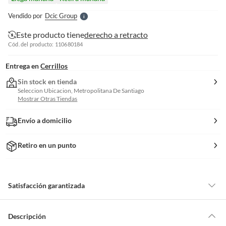
l
e
Vendido por
Dcic Group
S
Este producto tiene
derecho a retracto
Cód. del producto: 110680184
Entrega en
Cerrillos
Sin stock en tienda
Seleccion Ubicacion, Metropolitana De Santiago
Mostrar Otras Tiendas
Envío a domicilio
Retiro en un punto
Satisfacción garantizada
Por ley, tienes hasta
10 días para devolver un producto
si te arrepientes
de la compra.
Descripción
Debe estar en perfecto estado, con todas sus etiquetas, sellos intactos y