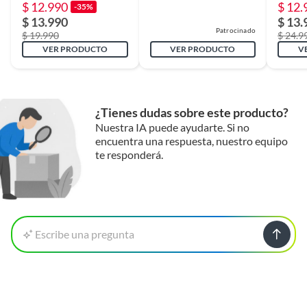
$ 12.990
$ 12.
-35%
Plazo de
6 meses
$ 13.990
$ 13.
disponibilidad de
Patrocinado
$ 19.990
$ 24.9
repuestos
VER PRODUCTO
VER PRODUCTO
V
¿Tienes dudas sobre este producto?
Nuestra IA puede ayudarte. Si no
encuentra una respuesta, nuestro equipo
te responderá.
Escribe una pregunta