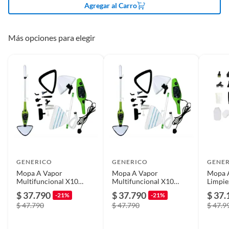
Agregar al Carro
Plazo de
6 meses
disponibilidad de
servicio técnico
Más opciones para elegir
Modelo
R2745
Potencia
No aplica
Requiere Serial
No
Number
GENERICO
GENERICO
GENE
Mopa A Vapor
Mopa A Vapor
Mopa 
Características
Antiadherente
Multifuncional X10
Multifuncional X10
Limpie
Steam
Steam
$ 37.790
$ 37.790
$ 37.
-21%
-21%
$ 47.790
$ 47.790
$ 47.9
Superficie de
Multiuso
aplicación