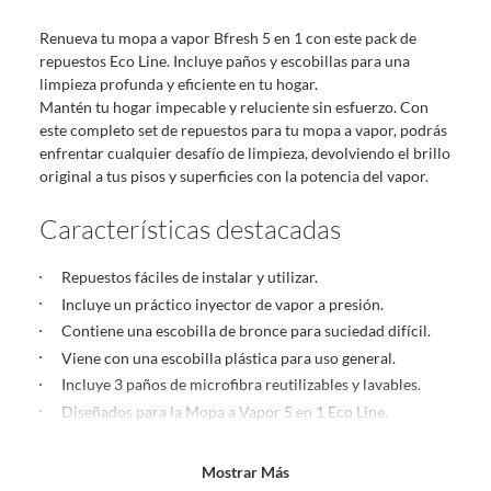
sin uso, tal como te lo entregamos. Ten en cuenta que lo debes haber
Renueva tu mopa a vapor Bfresh 5 en 1 con este pack de
comprado por internet y que hay ciertas categorías que no tienen este
repuestos Eco Line. Incluye paños y escobillas para una
derecho:
limpieza profunda y eficiente en tu hogar.
Productos que, por su naturaleza, no puedan ser devueltos,
Mantén tu hogar impecable y reluciente sin esfuerzo. Con
puedan deteriorarse o caducar con rapidez.
este completo set de repuestos para tu mopa a vapor, podrás
Confeccionados a la medida.
enfrentar cualquier desafío de limpieza, devolviendo el brillo
De uso personal.
original a tus pisos y superficies con la potencia del vapor.
En sodimac.cl te damos
30 días desde que recibes el producto
. Debe
Características destacadas
estar en perfecto estado, con todas sus etiquetas y sin uso, tal como te lo
entregamos.
Repuestos fáciles de instalar y utilizar.
Productos digitales que se entregan a través de una descarga
Incluye un práctico inyector de vapor a presión.
electrónica, por ejemplo, cupones de experiencia o programas
Contiene una escobilla de bronce para suciedad difícil.
para el computador.
Viene con una escobilla plástica para uso general.
Productos a pedido o confeccionados a medida.
Incluye 3 paños de microfibra reutilizables y lavables.
Productos que han sido informados como imperfectos, usados,
Diseñados para la Mopa a Vapor 5 en 1 Eco Line.
reparados, abiertos, de segunda selección, remanufacturados o
con alguna deficiencia, que sean comprados en esa condición a
Beneficios
un precio reducido.
Mostrar Más
Alimentos, bebidas, medicamentos, suplementos alimenticios,