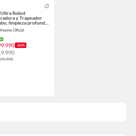
 Ultra Robot
iradora y Trapeador
bo, limpieza profunda
ucción de 18000 Pa
reame Oficial
99.990
-62%
19.990
299.990