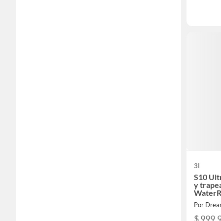
3I
S10 Ult
y trape
WaterR
13000P
Por Dream
$ 999.