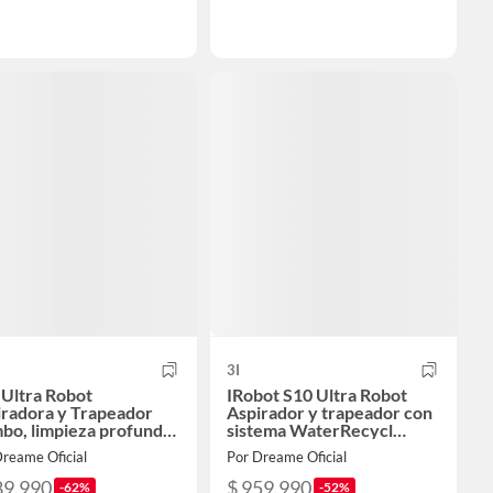
3I
 Ultra Robot
IRobot S10 Ultra Robot
iradora y Trapeador
Aspirador y trapeador con
bo, limpieza profunda
sistema WaterRecycl
ucción de 18000 Pa
succión de 13000Pa
reame Oficial
Por Dreame Oficial
89.990
$ 959.990
-62%
-52%