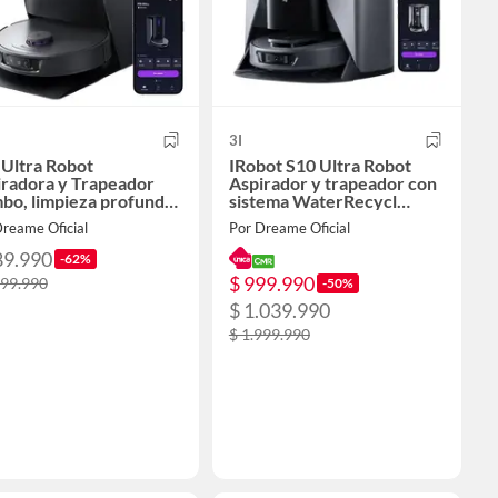
3I
 Ultra Robot
IRobot S10 Ultra Robot
iradora y Trapeador
Aspirador y trapeador con
bo, limpieza profunda
sistema WaterRecycl
ucción de 18000 Pa
succión de 13000Pa
reame Oficial
Por Dreame Oficial
89.990
-62%
$ 999.990
299.990
-50%
$ 1.039.990
$ 1.999.990