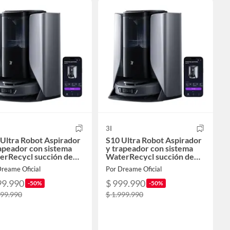
3I
Ultra Robot Aspirador
S10 Ultra Robot Aspirador
apeador con sistema
y trapeador con sistema
erRecycl succión de
WaterRecycl succión de
00Pa
13000Pa
reame Oficial
Por Dreame Oficial
99.990
$ 999.990
-50%
-50%
999.990
$ 1.999.990