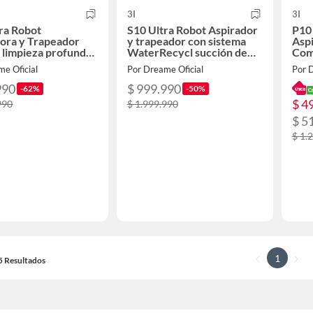
3I
3I
ra Robot
S10 Ultra Robot Aspirador
P10
ora y Trapeador
y trapeador con sistema
Asp
limpieza profunda
WaterRecycl succión de
Com
ión de 18000 Pa
13000Pa
de s
e Oficial
Por Dreame Oficial
Por D
990
$ 999.990
-62%
-50%
$ 4
990
$ 1.999.990
$ 5
$ 1.
1
15 Resultados