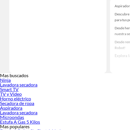
Aspirador
Descubre 
para tus 
Desde her
nuestra se
Desde rem
Robot!
Explora 
Herramient
Encuentra
Mas buscados
tus ideas 
Ninja
Lavadora secadora
Smart TV
TV y Video
Horno eléctrico
Secadora de ropa
Aspiradora
Lavadora secadora
Microondas
Estufa A Gas 5 Kilos
Mas populares