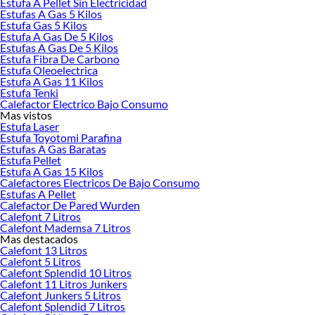
Estufa A Pellet Sin Electricidad
Estufas A Gas 5 Kilos
Estufa Gas 5 Kilos
Estufa A Gas De 5 Kilos
Estufas A Gas De 5 Kilos
Estufa Fibra De Carbono
Estufa Oleoelectrica
Estufa A Gas 11 Kilos
Estufa Tenki
Calefactor Electrico Bajo Consumo
Mas vistos
Estufa Laser
Estufa Toyotomi Parafina
Estufas A Gas Baratas
Estufa Pellet
Estufa A Gas 15 Kilos
Calefactores Electricos De Bajo Consumo
Estufas A Pellet
Calefactor De Pared Wurden
Calefont 7 Litros
Calefont Mademsa 7 Litros
Mas destacados
Calefont 13 Litros
Calefont 5 Litros
Calefont Splendid 10 Litros
Calefont 11 Litros Junkers
Calefont Junkers 5 Litros
Calefont Splendid 7 Litros