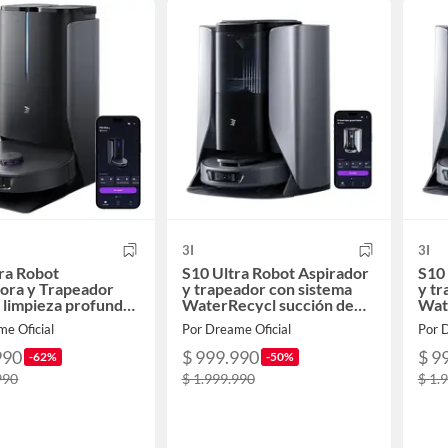
3I
3I
ra Robot
S10 Ultra Robot Aspirador
S10 
ora y Trapeador
y trapeador con sistema
y tr
limpieza profunda
WaterRecycl succión de
Wat
ión de 18000 Pa
13000Pa
130
e Oficial
Por Dreame Oficial
Por D
990
$ 999.990
$ 9
-62%
-50%
990
$ 1.999.990
$ 1.