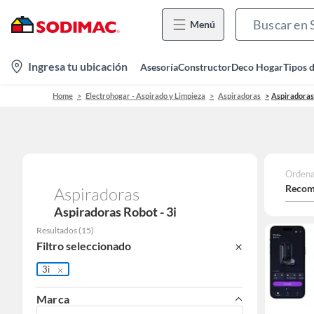
Menú
location-
Ingresa tu ubicación
Asesoría
Constructor
Deco Hogar
Tipos 
icon
Home
Electrohogar - Aspirado y Limpieza
Aspiradoras
Aspiradoras
Ordena
Recom
Aspiradoras
Aspiradoras Robot - 3i
Resultados
(
15
)
Filtro seleccionado
3i
Marca