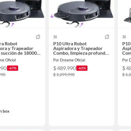
3I
3I
ra Robot
P10 Ultra Robot
P10
ora y Trapeador
Aspiradora y Trapeador
Asp
 succión de 18000
Combo, limpieza profunda
Com
n Box
de succión de 18000 Pa
de s
e Oficial
Por Dreame Oficial
Por D
990
$ 489.990
$ 4
-67%
-62%
990
$ 1.299.990
$ 1.
n box