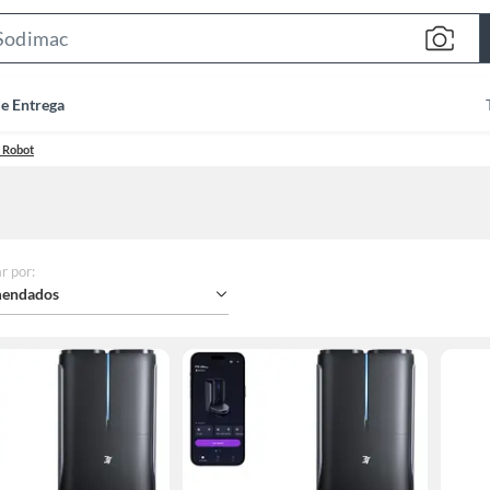
Search
Bar
de Entrega
 Robot
r por
:
endados