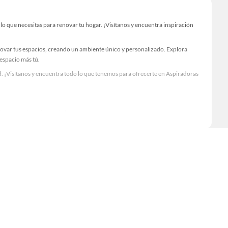
 que necesitas para renovar tu hogar. ¡Visítanos y encuentra inspiración
novar tus espacios, creando un ambiente único y personalizado. Explora
 espacio más tú.
. ¡Visítanos y encuentra todo lo que tenemos para ofrecerte en Aspiradoras
Visítanos y descubre todo lo que tenemos para ofrecerte!
 necesario para tus proyectos de renovación y decoración. ¡Visítanos y haz