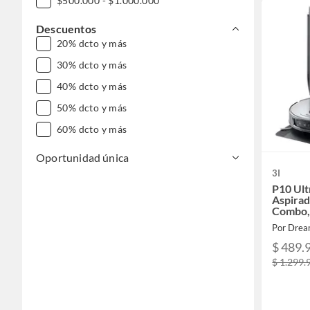
$500.000 - $1.000.000
Descuentos
20% dcto y más
30% dcto y más
40% dcto y más
50% dcto y más
60% dcto y más
Oportunidad única
3I
P10 Ult
Aspirad
Combo, 
de succ
Por Dream
$ 489.
$ 1.299.