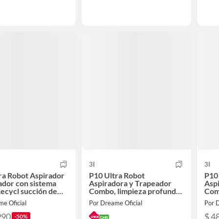
3I
3I
ra Robot Aspirador
P10 Ultra Robot
P10
ador con sistema
Aspiradora y Trapeador
Asp
ecycl succión de
Combo, limpieza profunda
Com
a
de succión de 18000 Pa
de s
e Oficial
Por Dreame Oficial
Por D
990
$ 4
-50%