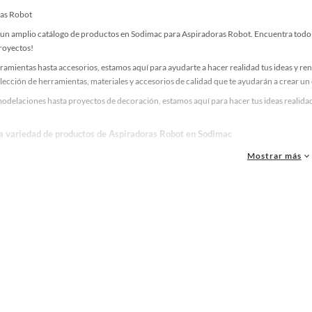
as Robot
un amplio catálogo de productos en Sodimac para Aspiradoras Robot. Encuentra todo lo
proyectos!
ramientas hasta accesorios, estamos aquí para ayudarte a hacer realidad tus ideas y re
lección de herramientas, materiales y accesorios de calidad que te ayudarán a crear un
odelaciones hasta proyectos de decoración, estamos aquí para hacer tus ideas realidad
la variedad de productos de Aspiradoras Robot en Sodimac
as, materiales y accesorios de calidad para tus proyectos y renovación de espacios. ¡
Mostrar más
 una amplia variedad de productos de Aspiradoras Robot en Sodimac. Encuentra todo lo
realidad!