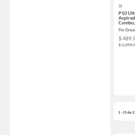
3I
P10 Ult
Aspirad
Combo, 
de succ
Por Dream
$ 489.
$ 1.299.
1 - 15 de 