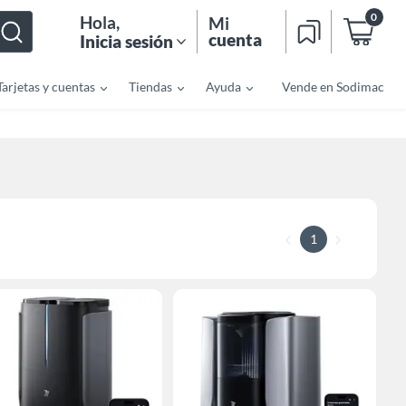
0
Hola
,
Mi
cuenta
Inicia sesión
Tarjetas y cuentas
Tiendas
Ayuda
Vende en Sodimac
1