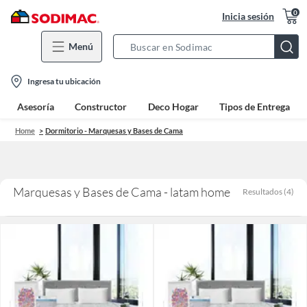
0
Inicia sesión
Menú
Search
Bar
location-
Ingresa tu ubicación
icon
Asesoría
Constructor
Deco Hogar
Tipos de Entrega
Home
Dormitorio - Marquesas y Bases de Cama
Marquesas y Bases de Cama - latam home
Resultados
(
4
)