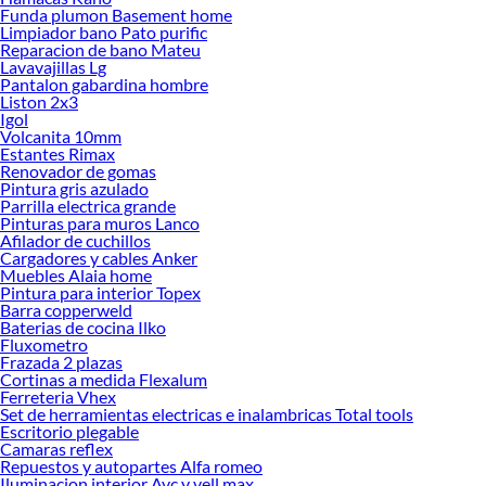
Encuentra una amplia variedad de productos de Marquesas y Bases de Cama en
Funda plumon Basement home
Sodimac. Encuentra todo lo necesario para tus proyectos de renovación y
Limpiador bano Pato purific
Reparacion de bano Mateu
decoración. ¡Visítanos y haz tus ideas realidad!
Lavavajillas Lg
Pantalon gabardina hombre
Liston 2x3
Igol
Volcanita 10mm
Estantes Rimax
Renovador de gomas
Pintura gris azulado
Parrilla electrica grande
Pinturas para muros Lanco
Afilador de cuchillos
Cargadores y cables Anker
Muebles Alaia home
Pintura para interior Topex
Barra copperweld
Baterias de cocina Ilko
Fluxometro
Frazada 2 plazas
Cortinas a medida Flexalum
Ferreteria Vhex
Set de herramientas electricas e inalambricas Total tools
Escritorio plegable
Camaras reflex
Repuestos y autopartes Alfa romeo
Iluminacion interior Avc y vell max