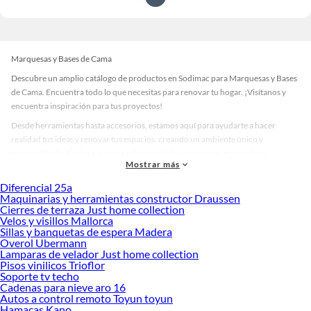
Marquesas y Bases de Cama
Descubre un amplio catálogo de productos en Sodimac para Marquesas y Bases
de Cama. Encuentra todo lo que necesitas para renovar tu hogar. ¡Visítanos y
encuentra inspiración para tus proyectos!
Desde herramientas hasta accesorios, estamos aquí para ayudarte a hacer
realidad tus ideas y renovar tus espacios, creando un ambiente único y
personalizado. Explora nuestra selección de herramientas, materiales y
Mostrar más
accesorios de calidad que te ayudarán a crear un espacio más tú.
Diferencial 25a
Desde remodelaciones hasta proyectos de decoración, estamos aquí para hacer
Maquinarias y herramientas constructor Draussen
tus ideas realidad. ¡Visítanos y encuentra todo lo que tenemos para ofrecerte en
Cierres de terraza Just home collection
Marquesas y Bases de Cama!
Velos y visillos Mallorca
Sillas y banquetas de espera Madera
Explora la variedad de productos de Marquesas y Bases de Cama en
Overol Ubermann
Sodimac
Lamparas de velador Just home collection
Pisos vinilicos Trioflor
Herramientas, materiales y accesorios de calidad para tus proyectos y
Soporte tv techo
renovación de espacios. ¡Visítanos y descubre todo lo que tenemos para
Cadenas para nieve aro 16
ofrecerte!
Autos a control remoto Toyun toyun
Hamacas Kano