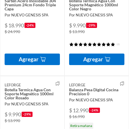
Sartén Acero Inoxidable 304
Botella Termica Agua Con
Premium 24cm Fondo Triple
Soporte Magnético 1000ml
Capa
Color Negro
Por NUEVO GENESIS SPA
Por NUEVO GENESIS SPA
$ 18.990
$ 9.990
-24%
-29%
$ 24.990
$ 13.990
(6)
Agregar
Agregar
LEFORGE
LEFORGE
Botella Termica Agua Con
Balanza Pesa Digital Cocina
Soporte Magnético 1000ml
Precision 0
Color Rosado
Por NUEVO GENESIS SPA
Por NUEVO GENESIS SPA
$ 12.990
-24%
$ 9.990
-29%
$ 16.990
$ 13.990
Retira mañana