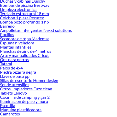
Duchas y cabinas Duschy
Bombas de piscina Bestway
Encuentra una amplia variedad de productos de Decohogar en Sodimac.
Limpieza electronica
Encuentra todo lo necesario para tus proyectos de renovación y decoración.
Terciado estructural 18 mm
¡Visítanos y haz tus ideas realidad!
Colchon 1 plaza Recutex
Bomba pozo profundo 1 hp
Barreno
Ampolletas inteligentes Nexxt solutions
Pocillos
Secadora de ropa Mademsa
Espuma niveladora
Mantas infantiles
Planchas de zinc de 4 metros
Arte y manualidades Cricut
Gps para perros
Tatami
Palos de 4x4
Piedra pizarra negra
Llave de paso ppr
Sillas de escritorio Homer design
Set de utensilios
Otros limpiadores Fuze clean
Tablets Lenovo
Cocinilla de camping y gas 2
Iluminacion de piso y muro
Escotilla
Maquina plastificadora
Camarotes