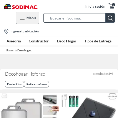
0
Inicia sesión
Menú
Search
Bar
location-
Ingresa tu ubicación
icon
Asesoría
Constructor
Deco Hogar
Tipos de Entrega
Home
Decohogar
Decohogar - leforge
Resultados
(
9
)
Envio Plus
Retira mañana