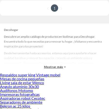
1
Decohogar
Descubre un amplio catálogo de productos en Sodimac para Decohogar.
Encuentra todo lo que necesitas para renovar tu hogar. ¡Visítanos y encuentra
inspiración para tus proyectos!
Desde herramientas hasta accesorios, estamos aquí para ayudarte a hacer
realidad tus ideas y renovar tus espacios, creando un ambiente único y
personalizado. Explora nuestra selección de herramientas, materiales y
Mostrar más
accesorios de calidad que te ayudarán a crear un espacio más tú.
Respaldos super king Vintage mobel
Desde remodelaciones hasta proyectos de decoración, estamos aquí para hacer
Mesas de cocina pequeñas
tus ideas realidad. ¡Visítanos y encuentra todo lo que tenemos para ofrecerte en
Living sala de estar Wenco
Decohogar!
Angulo aluminio 30x30
Audifonos Motomo
Explora la variedad de productos de Decohogar en Sodimac
Impresoras fotograficas
Aspiradoras robot Cecotec
Herramientas, materiales y accesorios de calidad para tus proyectos y
Separadores de ambiente
renovación de espacios. ¡Visítanos y descubre todo lo que tenemos para
Bekron ac 25 kilos
ofrecerte!