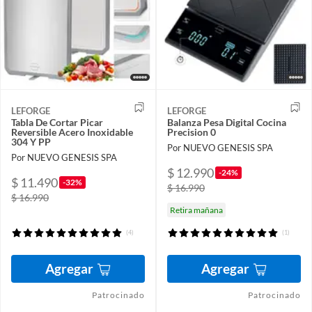
LEFORGE
LEFORGE
Tabla De Cortar Picar
Balanza Pesa Digital Cocina
Reversible Acero Inoxidable
Precision 0
304 Y PP
Por NUEVO GENESIS SPA
Por NUEVO GENESIS SPA
$ 12.990
-24%
$ 11.490
-32%
$ 16.990
$ 16.990
Retira mañana
(4)
(1)
Agregar
Agregar
Patrocinado
Patrocinado