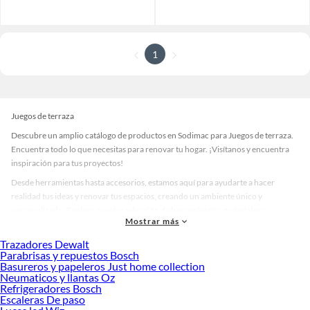
1
Juegos de terraza
Descubre un amplio catálogo de productos en Sodimac para Juegos de terraza.
Encuentra todo lo que necesitas para renovar tu hogar. ¡Visítanos y encuentra
inspiración para tus proyectos!
Desde herramientas hasta accesorios, estamos aquí para ayudarte a hacer
realidad tus ideas y renovar tus espacios, creando un ambiente único y
personalizado. Explora nuestra selección de herramientas, materiales y
Mostrar más
accesorios de calidad que te ayudarán a crear un espacio más tú.
Trazadores Dewalt
Desde remodelaciones hasta proyectos de decoración, estamos aquí para hacer
Parabrisas y repuestos Bosch
tus ideas realidad. ¡Visítanos y encuentra todo lo que tenemos para ofrecerte en
Basureros y papeleros Just home collection
Juegos de terraza!
Neumaticos y llantas Oz
Refrigeradores Bosch
Explora la variedad de productos de Juegos de terraza en Sodimac
Escaleras De paso