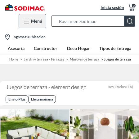
0
Inicia sesión
Menú
Search
Bar
location-
Ingresa tu ubicación
icon
Asesoría
Constructor
Deco Hogar
Tipos de Entrega
Home
Jardín y terraza - Terrazas
Muebles de terraza
Juegos de terraza
Juegos de terraza - element design
Resultados
(
14
)
Envio Plus
Llega mañana