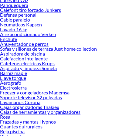
Luces led Wiz
Herramientas, materiales y accesorios de calidad para tus proyectos y
Panquequera
renovación de espacios. ¡Visítanos y descubre todo lo que tenemos para
Calefont tiro forzado Junkers
ofrecerte!
Defensa personal
Cable paralelo
Encuentra una amplia variedad de productos de Juegos de terraza en Sodimac.
Neumaticos Kapsen
Encuentra todo lo necesario para tus proyectos de renovación y decoración.
Lavado 16 kg
¡Visítanos y haz tus ideas realidad!
Aire acondicionado Verken
Enchufe
Ahuyentador de perros
Sofas y sillones de terraza Just home collection
Aspiradora de piscina
Calefaccion inteligente
Cafeteras electricas Krups
Aspirado y limpieza Somela
Barniz maple
Llave torque
Aerografo
Electrosierra
Freezer y congeladores Mademsa
Soporte televisor 32 pulgadas
Lavamanos Corona
Cajas organizadoras Tnakiex
Cajas de herramientas y organizadores
Rosa
Frazadas y mantas Hypnos
Guantes quirurgicos
Reja piscina