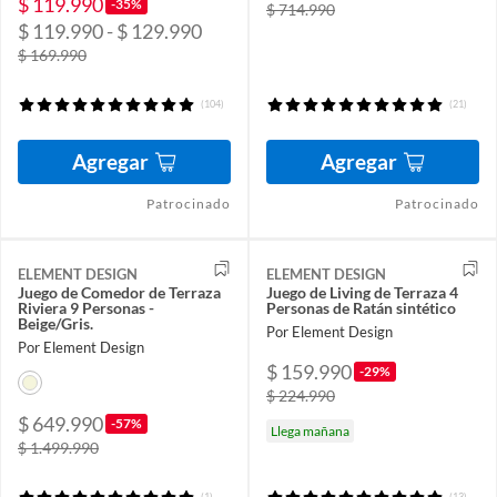
$ 119.990
-35%
$ 714.990
$ 119.990 - $ 129.990
$ 169.990
(104)
(21)
Agregar
Agregar
Patrocinado
Patrocinado
ELEMENT DESIGN
ELEMENT DESIGN
Juego de Comedor de Terraza
Juego de Living de Terraza 4
Riviera 9 Personas -
Personas de Ratán sintético
Beige/Gris.
Por Element Design
Por Element Design
$ 159.990
-29%
$ 224.990
$ 649.990
-57%
Llega mañana
$ 1.499.990
(1)
(13)