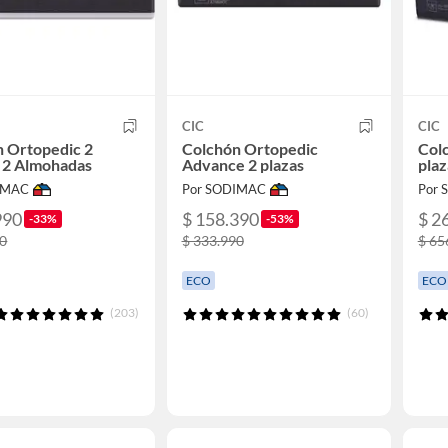
CIC
CIC
 Ortopedic 2
Colchón Ortopedic
Col
 2 Almohadas
Advance 2 plazas
pla
IMAC
Por SODIMAC
Por
990
$ 158.390
$ 2
-33%
-53%
90
$ 333.990
$ 65
ECO
ECO
(203)
(60)