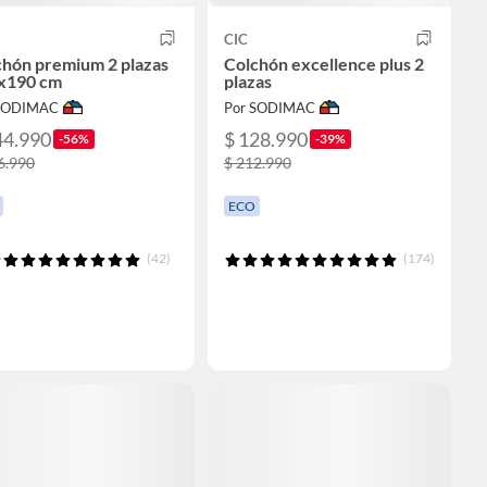
CIC
chón premium 2 plazas
Colchón excellence plus 2
x190 cm
plazas
 SODIMAC
Por SODIMAC
44.990
$ 128.990
-56%
-39%
6.990
$ 212.990
ECO
(42)
(174)