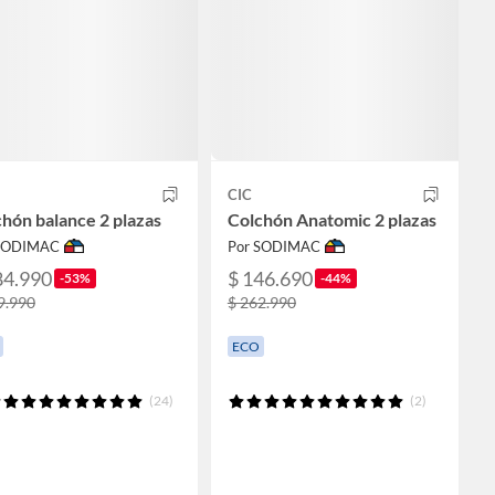
CIC
hón balance 2 plazas
Colchón Anatomic 2 plazas
 SODIMAC
Por SODIMAC
84.990
$ 146.690
-53%
-44%
9.990
$ 262.990
ECO
(24)
(2)