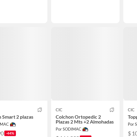
CIC
CIC
 Smart 2 plazas
Colchon Ortopedic 2
Top
Plazas 2 Mts +2 Almohadas
IMAC
Por
Por SODIMAC
90
$ 1
-44%