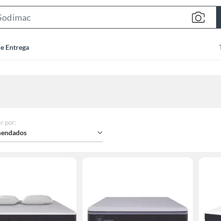
Search
Bar
de Entrega
r por
:
endados