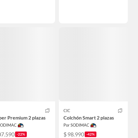
CIC
per Premium 2 plazas
Colchón Smart 2 plazas
 SODIMAC
Por SODIMAC
07.590
$ 98.990
-22%
-42%