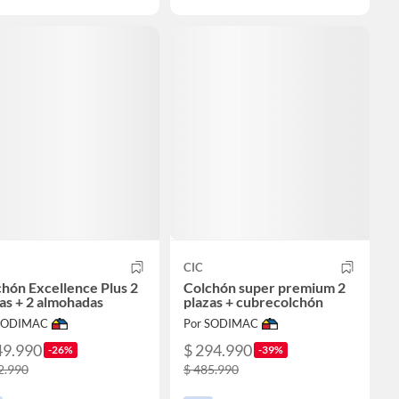
CIC
hón Excellence Plus 2
Colchón super premium 2
as + 2 almohadas
plazas + cubrecolchón
 SODIMAC
Por SODIMAC
49.990
$ 294.990
-26%
-39%
2.990
$ 485.990