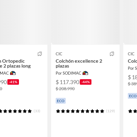
CIC
CIC
n Ortopedic
Colchón excellence 2
Colc
 2 plazas long
plazas
Por
IMAC
Por SODIMAC
$ 1
990
$ 117.390
-41%
-44%
$ 38
90
$ 208.990
ECO
ECO
(33)
(129)