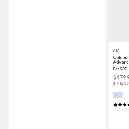
CIC
Colchó
Advance
Por SOD
$ 179.
$ 305.9
ECO