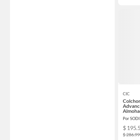
CIC
Colcho
Advance
Almoha
Por SOD
$ 195.
$ 286.9