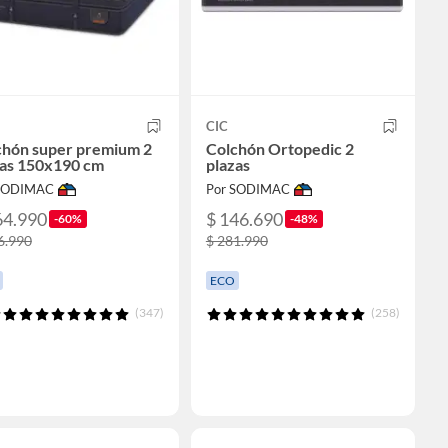
CIC
chón super premium 2
Colchón Ortopedic 2
zas 150x190 cm
plazas
 SODIMAC
Por SODIMAC
64.990
$ 146.690
-60%
-48%
6.990
$ 281.990
ECO
(347)
(258)