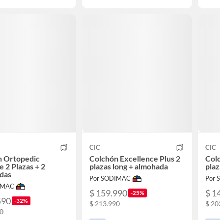
CIC
CIC
n Ortopedic
Colchón Excellence Plus 2
Colc
 2 Plazas + 2
plazas long + almohada
plaz
das
Por SODIMAC
Por
IMAC
$ 159.990
$ 1
-25%
590
-32%
$ 213.990
$ 20
90