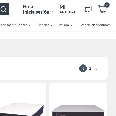
0
Hola
,
Mi
cuenta
Inicia sesión
Tarjetas y cuentas
Tiendas
Ayuda
Vende en Sodimac
1
2