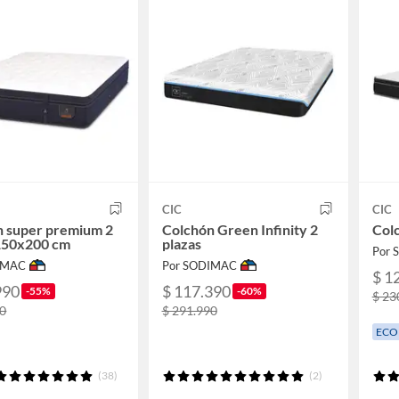
CIC
CIC
n super premium 2
Colchón Green Infinity 2
Colc
 150x200 cm
plazas
Por
IMAC
Por SODIMAC
$ 1
990
$ 117.390
-55%
-60%
$ 23
90
$ 291.990
ECO
(38)
(2)