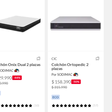
CIC
hón Onix Dual 2 plazas
Colchón Ortopedic 2
plazas
 SODIMAC
Por SODIMAC
29.990
-44%
$ 158.390
-50%
0.990
$ 315.990
ECO
(10)
(57)