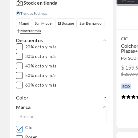
Stock en tienda
Tiendas Sodimac
Maipú
San Miguel
El Bosque
San Bernardo
Mostrar más
CIC
Descuentos
Colchon
20% dcto y más
Plazas+
30% dcto y más
Por SOD
40% dcto y más
$ 159.
$ 239.9
50% dcto y más
60% dcto y más
ECO
Color
Marca
Cic
Rosen