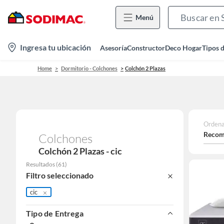
Menú
location-
Ingresa tu ubicación
Asesoría
Constructor
Deco Hogar
Tipos 
icon
Home
Dormitorio - Colchones
Colchón 2 Plazas
Ordena
Recom
Colchones
Colchón 2 Plazas - cic
Resultados
(
61
)
Filtro seleccionado
cic
Tipo de Entrega