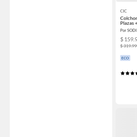
CIC
Colchon
Plazas 
Por SOD
$ 159.
$ 319.9
ECO