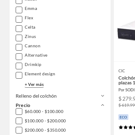
Emma
Flex
Celta
Zinus
Cannon
Alternative
Drimkip
CIC
Element design
Colchó
plazas
+ Ver más
Por SOD
Relleno del colchón
$ 279.
Precio
$ 619.9
$60.000 - $100.000
ECO
$100.000 - $200.000
$200.000 - $350.000