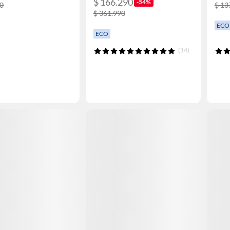
$ 166.290
-54%
90
$ 13
$ 361.990
ECO
ECO
(14)