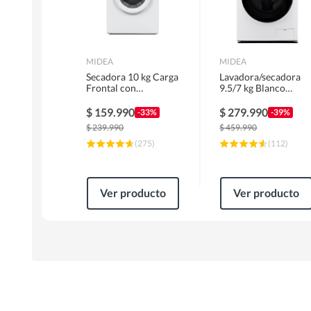
MIDEA
MIDEA
Secadora 10 kg Carga
Lavadora/secadora
Frontal con
9.5/7 kg Blanco
Evacuación Blanco
MLSF-095B/W
MD100A100/W2
$
159.990
$
279.990
-33%
-39%
$
239.990
$
459.990
(
275
)
(
112
)
Ver producto
Ver producto