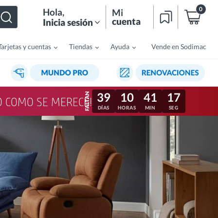
0
Hola
,
Mi
cuenta
Inicia sesión
Tarjetas y cuentas
Tiendas
Ayuda
Vende en Sodimac
39
10
41
14
LO COMO SE MERECE!
DÍAS
HORAS
MIN
SEG