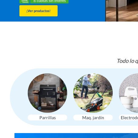
Todo lo q
Parrillas
Maq. jardín
Electrod