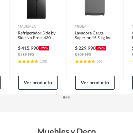
MADEMSA
MIDEA
Refrigerador Side by
Lavadora Carga
Side No Frost 430
Superior 15.5 kg Inox
Litros Negro
MLS-155GE04N
MAS430B
$
415.990
$
229.990
-29%
-26%
$
589.990
$
309.990
(
108
)
(
55
)
Ver producto
Ver producto
Muebles y Deco