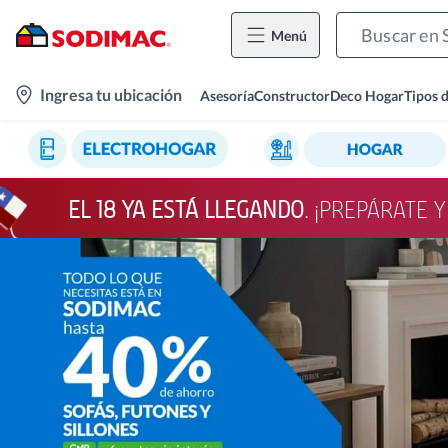
Menú
location-
Ingresa tu ubicación
Asesoría
Constructor
Deco Hogar
Tipos 
icon
EL 18 YA ESTÁ LLEGANDO
. ¡PREPÁRATE 