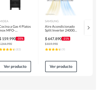
MIDEA
SAMSUNG
URSUS TRO
Cocina a Gas 4 Platos
Aire Acondicionado
Kit Encime
Inox MFO-
Split Inverter 24000
Licuado G
MG20TCSSLBK
BTU
Campana 6
1 Motor F
$
159.990
$
647.890
$
319.99
-35%
-21%
Horno EP
$
244.990
$
819.990
$
499.990
(
83
)
(
9
)
Ver producto
Ver producto
Ver pr