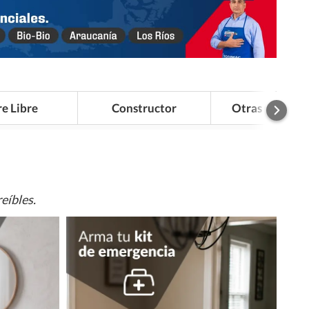
re Libre
Constructor
Otras Categor
eíbles.