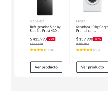
MADEMSA
MIDEA
Refrigerador Side by
Secadora 10 kg Carg
Side No Frost 430
Frontal con
Litros Negro
Evacuación Blanco
MAS430B
MD100A100/W2
$
415.990
$
159.990
-29%
-33%
$
589.990
$
239.990
(
108
)
(
275
)
Ver producto
Ver producto