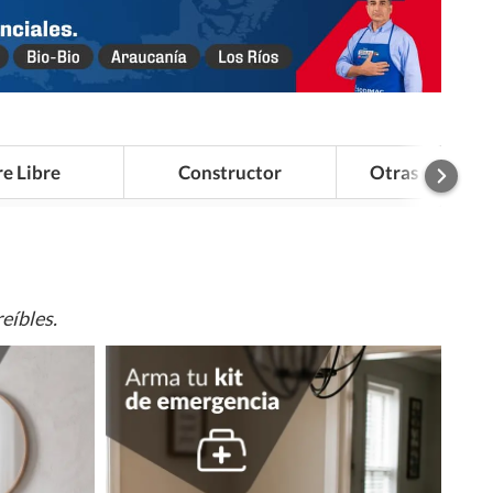
re Libre
Constructor
Otras Categor
eíbles.