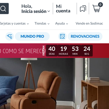
0
Hola
,
Mi
cuenta
Inicia sesión
Tarjetas y cuentas
Tiendas
Ayuda
Vende en Sodimac
40
19
53
21
LO COMO SE MERECE!
DÍAS
HORAS
MIN
SEG