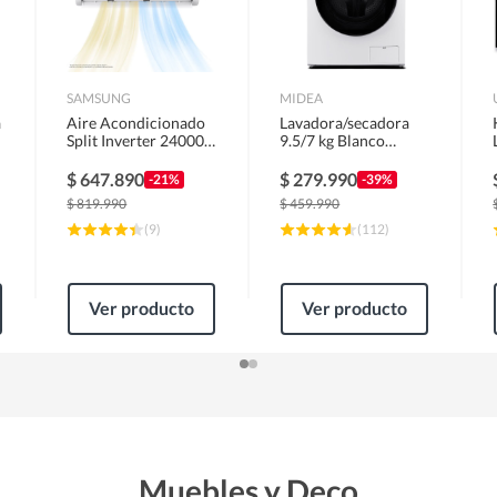
SAMSUNG
MIDEA
a
Aire Acondicionado
Lavadora/secadora
Split Inverter 24000
9.5/7 kg Blanco
BTU
MLSF-095B/W
$
647.890
$
279.990
-21%
-39%
$
819.990
$
459.990
(
9
)
(
112
)
Ver producto
Ver producto
Muebles y Deco