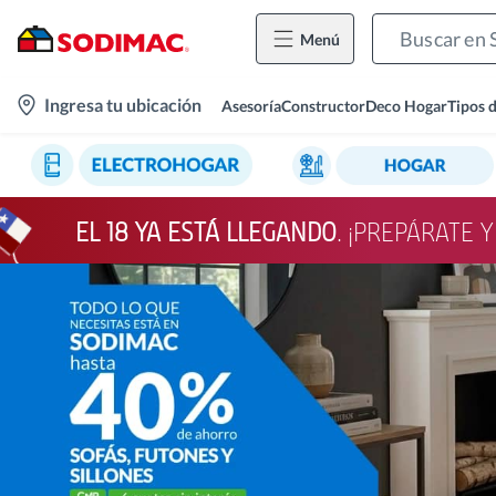
Menú
location-
Ingresa tu ubicación
Asesoría
Constructor
Deco Hogar
Tipos 
icon
EL 18 YA ESTÁ LLEGANDO
. ¡PREPÁRATE 