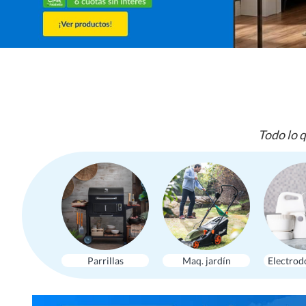
Todo lo q
Parrillas
Maq. jardín
Electrod