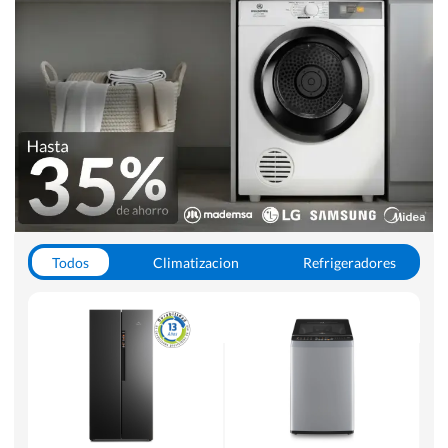
Todos
Climatizacion
Refrigeradores
Lavado y Secado
Cocinas
Aspiradoras
Hornos y Microondas
Otros