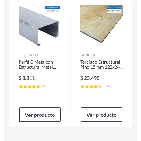
Herramientas Manuales
Sierras Circulares
GENERICO
GENERICO
Perfil C Metalcon
Terciado Estructural
Estructural Metal
Pino 18 mm 122x244
62x20x0.85 mm 6 m
cm
$
8.811
$
23.490
(
93
)
(
868
)
Ver producto
Ver producto