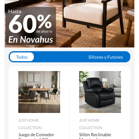
Todos
Sillones y Futones
Juegos de Comedor
Lamparas
Closets
Escritorios y Sillas PC
Racks y Muebles TV
Alfombras
JUST HOME
JUST HOME
COLLECTION
COLLECTION
Juego de Comedor
Sillón Reclinable