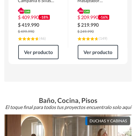
Campania 6 Sillas
Masajeador
Mesa Rectangular
Calentador 1 cuerpo
180 x 90 x 76 cm
Atlanta 91x101x94
Café
cm Negro
$
409.990
$
209.990
-18%
-16%
$
419.990
$
219.990
$
499.990
$
249.990
(
46
)
(
149
)
Ver producto
Ver producto
Baño, Cocina, Pisos
El toque final para todos tus proyectos encuentralo solo aquí