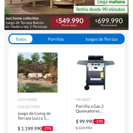
Todos
Parrillas
Juegos de Terraza
Toldos
JUST HOME
MR BEEF
Parrilla a Gas 2
COLLECTION
Quemadores
Juego de Living de
Bandejas Laterales
Terraza Lucca 5
$
99.990
-23%
Personas Natural
$
1.199.990
$
129.990
-29%