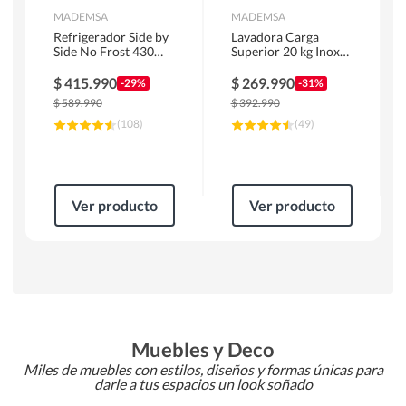
MADEMSA
MADEMSA
Refrigerador Side by
Lavadora Carga
Side No Frost 430
Superior 20 kg Inox
Litros Negro
MDWMT20S
MAS430B
$
415.990
$
269.990
-29%
-31%
$
589.990
$
392.990
(
108
)
(
49
)
Ver producto
Ver producto
Muebles y Deco
Miles de muebles con estilos, diseños y formas únicas para
darle a tus espacios un look soñado