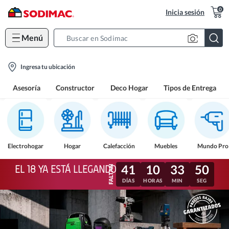
0
Inicia sesión
Menú
Search
Bar
location-
Ingresa tu ubicación
icon
Asesoría
Constructor
Deco Hogar
Tipos de Entrega
Electrohogar
Hogar
Calefacción
Muebles
Mundo Pro
41
10
33
48
EL 18 YA ESTÁ LLEGANDO
DÍAS
HORAS
MIN
SEG