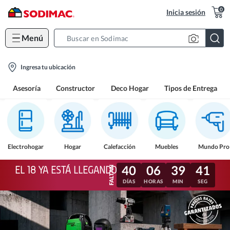
0
Inicia sesión
Menú
Search
Bar
location-
Ingresa tu ubicación
icon
Asesoría
Constructor
Deco Hogar
Tipos de Entrega
Electrohogar
Hogar
Calefacción
Muebles
Mundo Pro
40
06
39
38
EL 18 YA ESTÁ LLEGANDO
DÍAS
HORAS
MIN
SEG