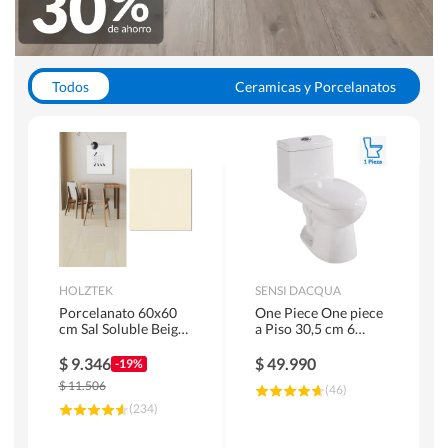
Todos
Ceramicas y Porcelanatos
Calefont y Termos
Pisos Vinilicos
WC y Sanitarios
Pisos Flotantes y Laminados
Pinturas
Duchas y Mamparas
HOLZTEK
SENSI DACQUA
Porcelanato 60x60
One Piece One piece
cm Sal Soluble Beige
a Piso 30,5 cm 6
1.44 m2
Litros Riva Blanco
$
9.346
$
49.990
-19%
$
11.506
(
46
)
(
234
)