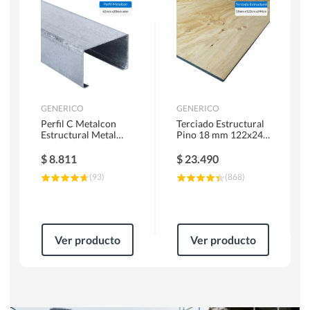
Herramientas Manuales
Sierras Circulares
GENERICO
GENERICO
Perfil C Metalcon
Terciado Estructural
Estructural Metal
Pino 18 mm 122x244
62x20x0.85 mm 6 m
cm
$
8.811
$
23.490
(
93
)
(
868
)
Ver producto
Ver producto