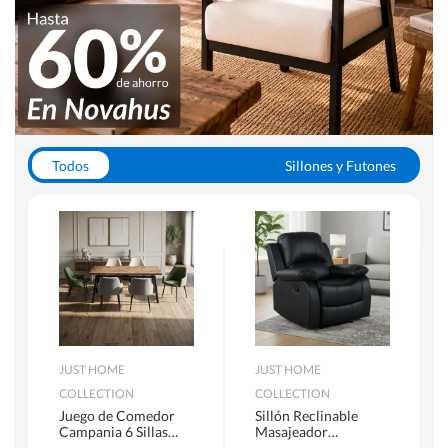
Todos
Sillones y Futones
Juegos de Comedor
Lamparas
Closets
Escritorios y Sillas PC
Racks y Muebles TV
Alfombras
JUST HOME
JUST HOME
COLLECTION
COLLECTION
Juego de Comedor
Sillón Reclinable
Campania 6 Sillas
Masajeador
Mesa Rectangular
Calentador 1 cuerpo