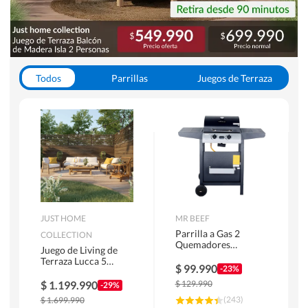
Todos
Parrillas
Juegos de Terraza
Toldos
JUST HOME
MR BEEF
Parrilla a Gas 2
COLLECTION
Quemadores
Juego de Living de
Bandejas Laterales
Terraza Lucca 5
$
99.990
-23%
Personas Natural
$
1.199.990
$
129.990
-29%
(
243
)
$
1.699.990