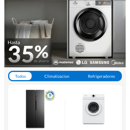
Todos
Climatizacion
Refrigeradores
Lavado y Secado
Cocinas
Aspiradoras
Hornos y Microondas
Otros