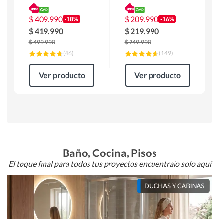
180 x 90 x 76 cm
Atlanta 91x101x94
Café
cm Negro
$
409.990
$
209.990
-18%
-16%
$
419.990
$
219.990
$
499.990
$
249.990
(
46
)
(
149
)
Ver producto
Ver producto
Baño, Cocina, Pisos
El toque final para todos tus proyectos encuentralo solo aquí