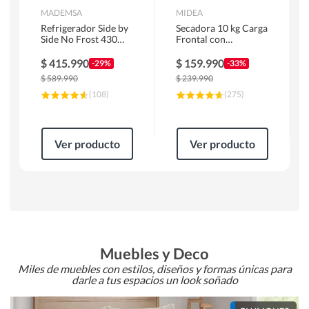
MADEMSA
MIDEA
Refrigerador Side by
Secadora 10 kg Carga
Side No Frost 430
Frontal con
Litros Negro
Evacuación Blanco
MAS430B
MD100A100/W2
$
415.990
$
159.990
-29%
-33%
$
589.990
$
239.990
(
108
)
(
275
)
Ver producto
Ver producto
Muebles y Deco
Miles de muebles con estilos, diseños y formas únicas para
darle a tus espacios un look soñado