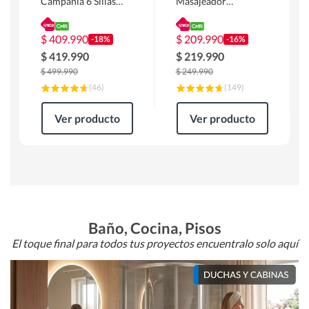
Campania 6 Sillas
Masajeador
Mesa Rectangular
Calentador 1 cuerpo
180 x 90 x 76 cm
Atlanta 91x101x94
Café
cm Negro
$
409.990
$
209.990
-18%
-16%
$
419.990
$
219.990
$
499.990
$
249.990
(
46
)
(
149
)
Ver producto
Ver producto
Baño, Cocina, Pisos
El toque final para todos tus proyectos encuentralo solo aquí