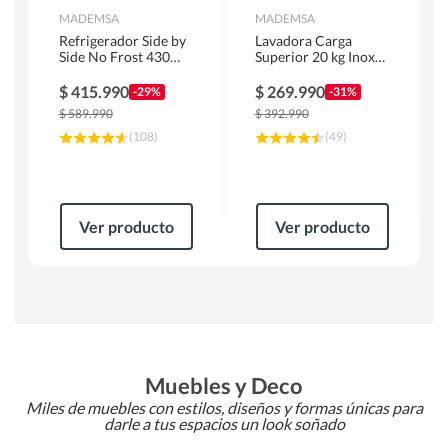
MADEMSA
MADEMSA
Refrigerador Side by
Lavadora Carga
Side No Frost 430
Superior 20 kg Inox
Litros Negro
MDWMT20S
MAS430B
$
415.990
$
269.990
-29%
-31%
$
589.990
$
392.990
(
108
)
(
49
)
Ver producto
Ver producto
Muebles y Deco
Miles de muebles con estilos, diseños y formas únicas para
darle a tus espacios un look soñado