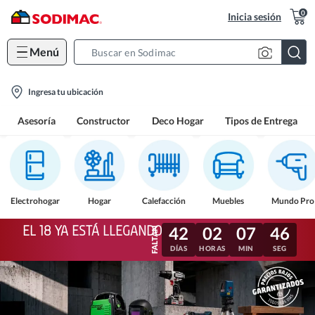
0
Inicia sesión
Menú
Search
Bar
location-
Ingresa tu ubicación
icon
Asesoría
Constructor
Deco Hogar
Tipos de Entrega
Electrohogar
Hogar
Calefacción
Muebles
Mundo Pro
EL 18 YA ESTÁ LLEGANDO
42
02
07
43
DÍAS
HORAS
MIN
SEG