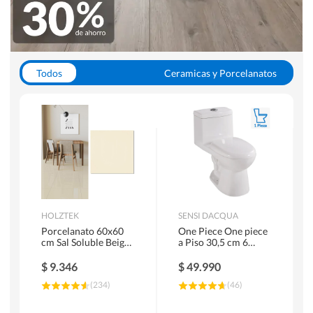
Todos
Ceramicas y Porcelanatos
Calefont y Termos
Pisos Vinilicos
WC y Sanitarios
Pisos Flotantes y Laminados
Pinturas
Duchas y Mamparas
HOLZTEK
SENSI DACQUA
Porcelanato 60x60
One Piece One piece
cm Sal Soluble Beige
a Piso 30,5 cm 6
1.44 m2
Litros Riva Blanco
$
9.346
$
49.990
(
234
)
(
46
)