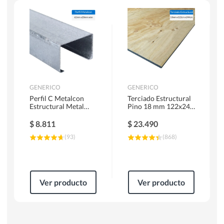
Herramientas Manuales
Sierras Circulares
GENERICO
GENERICO
Perfil C Metalcon
Terciado Estructural
Estructural Metal
Pino 18 mm 122x244
62x20x0.85 mm 6 m
cm
$
8.811
$
23.490
(
93
)
(
868
)
Ver producto
Ver producto