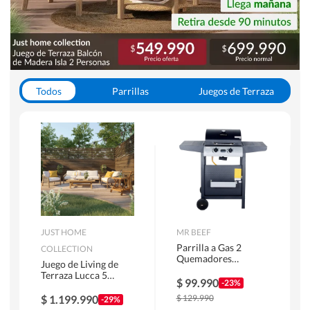
Todos
Parrillas
Juegos de Terraza
Toldos
JUST HOME
MR BEEF
Parrilla a Gas 2
COLLECTION
Quemadores
Juego de Living de
Bandejas Laterales
Terraza Lucca 5
$
99.990
-23%
Personas Natural
$
1.199.990
$
129.990
-29%