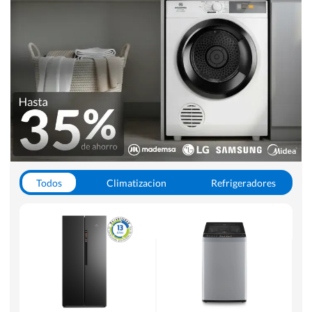
Todos
Climatizacion
Refrigeradores
Lavado y Secado
Cocinas
Aspiradoras
Hornos y Microondas
Otros