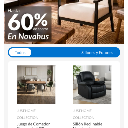
Todos
Sillones y Futones
Juegos de Comedor
Lamparas
Closets
Escritorios y Sillas PC
Racks y Muebles TV
Alfombras
JUST HOME
JUST HOME
COLLECTION
COLLECTION
Juego de Comedor
Sillón Reclinable