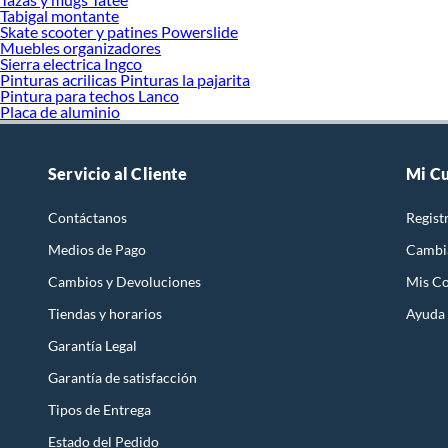
Tabigal montante
Skate scooter y patines Powerslide
Muebles organizadores
Sierra electrica Ingco
Pinturas acrilicas Pinturas la pajarita
Pintura para techos Lanco
Placa de aluminio
Servicio al Cliente
Mi C
Contáctanos
Regist
Medios de Pago
Cambi
Cambios y Devoluciones
Mis C
Tiendas y horarios
Ayuda
Garantía Legal
Garantía de satisfacción
Tipos de Entrega
Estado del Pedido