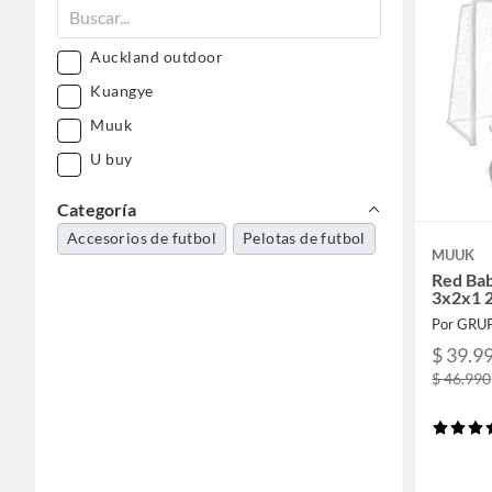
Auckland outdoor
Kuangye
Muuk
U buy
Categoría
Accesorios de futbol
Pelotas de futbol
MUUK
Red Ba
3x2x1 2
Por GRU
$ 39.9
$ 46.990