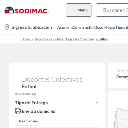
Menú
location-
Ingresa tu ubicación
Asesoría
Constructor
Deco Hogar
Tipos 
icon
Home
Deportes y aire libre - Deportes Colectivos
Fútbol
Ordena
Recom
Deportes Colectivos
Fútbol
Resultados
(
4
)
Tipo de Entrega
Envío a domicilio
Llega mañana