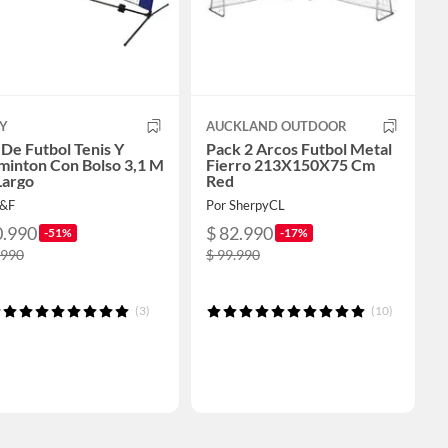
UY
AUCKLAND OUTDOOR
De Futbol Tenis Y
Pack 2 Arcos Futbol Metal
minton Con Bolso 3,1 M
Fierro 213X150X75 Cm
Largo
Red
J&F
Por SherpyCL
0.990
$ 82.990
-51%
-17%
.990
$ 99.990
(3)
(10)