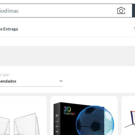
Search
Bar
de Entrega
r por
:
endados