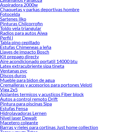
Aspiradora 2000w
Chaquetas y parkas deportivas hombre
Fotocelda
Sartenes Ilko
Pinturas Chilcorrofin
Toldo vela triangular
Radios para autos Aiwa
Perfil l
Tabla pino cepillado
Estufas Chimeneas a leña
Llaves de impacto Bosch
Kit prepago directv
Aire acondicionado portatil 14000 btu
Latex extracubriente sipa tineta
Ventanas pvc
Discos duros
Mueble para bidon de agua
Cremalleras y accesorios para portones Veloti
Viga 2x5
Aislantes termicos y acusticos Fiber block
Autos a control remoto Drift
Pintura para piscinas Sipa
Estufas Fensa
Hidrolavadoras Lernen
Nivel laser Dewalt
Macetero colgante
Barras y rieles para cortinas Just home collection
Tazas y mugs Tatee