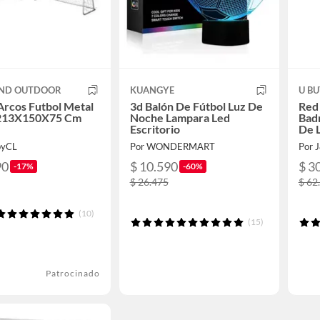
ND OUTDOOR
KUANGYE
U B
Arcos Futbol Metal
3d Balón De Fútbol Luz De
Red 
 213X150X75 Cm
Noche Lampara Led
Bad
Escritorio
De 
pyCL
Por WONDERMART
Por 
90
$ 10.590
$ 3
-17%
-60%
$ 26.475
$ 62
(10)
(15)
Patrocinado