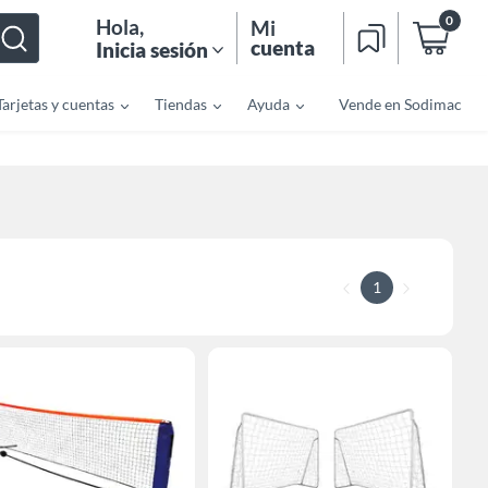
0
Hola
,
Mi
cuenta
Inicia sesión
Tarjetas y cuentas
Tiendas
Ayuda
Vende en Sodimac
1