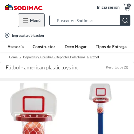
0
Inicia sesión
Menú
Search
Bar
location-
Ingresa tu ubicación
icon
Asesoría
Constructor
Deco Hogar
Tipos de Entrega
Home
Deportes y aire libre - Deportes Colectivos
Fútbol
Fútbol - american plastic toys inc
Resultados
(
2
)