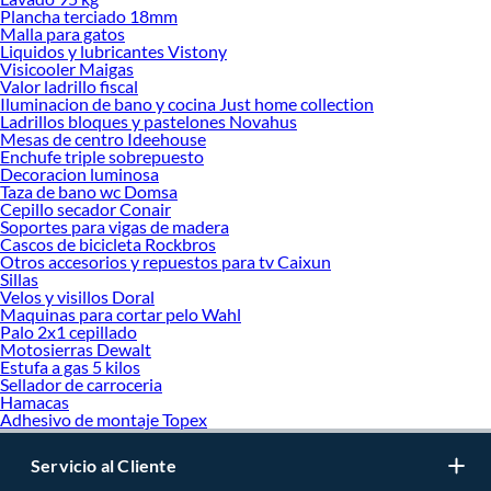
Plancha terciado 18mm
Malla para gatos
Liquidos y lubricantes Vistony
Visicooler Maigas
Valor ladrillo fiscal
Iluminacion de bano y cocina Just home collection
Ladrillos bloques y pastelones Novahus
Mesas de centro Ideehouse
Enchufe triple sobrepuesto
Decoracion luminosa
Taza de bano wc Domsa
Cepillo secador Conair
Soportes para vigas de madera
Cascos de bicicleta Rockbros
Otros accesorios y repuestos para tv Caixun
Sillas
Velos y visillos Doral
Maquinas para cortar pelo Wahl
Palo 2x1 cepillado
Motosierras Dewalt
Estufa a gas 5 kilos
Sellador de carroceria
Hamacas
Adhesivo de montaje Topex
Servicio al Cliente