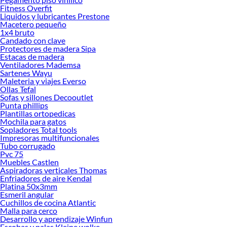
Sodimac. Encuentra todo lo necesario para tus proyectos de renovación y
Fitness Overfit
decoración. ¡Visítanos y haz tus ideas realidad!
Liquidos y lubricantes Prestone
Macetero pequeño
1x4 bruto
Candado con clave
Protectores de madera Sipa
Estacas de madera
Ventiladores Mademsa
Sartenes Wayu
Maleteria y viajes Everso
Ollas Tefal
Sofas y sillones Decooutlet
Punta phillips
Plantillas ortopedicas
Mochila para gatos
Sopladores Total tools
Impresoras multifuncionales
Tubo corrugado
Pvc 75
Muebles Castlen
Aspiradoras verticales Thomas
Enfriadores de aire Kendal
Platina 50x3mm
Esmeril angular
Cuchillos de cocina Atlantic
Malla para cerco
Desarrollo y aprendizaje Winfun
Escobas y palas Kleine wolke