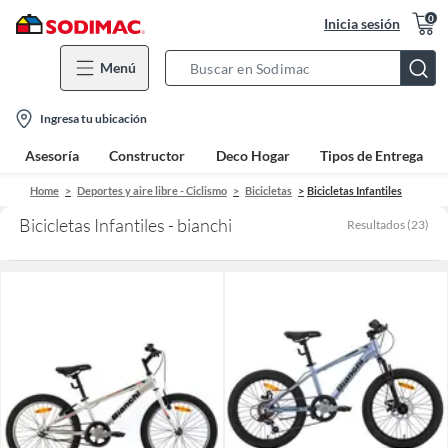
0
Inicia sesión
Menú
Search
Bar
location-
Ingresa tu ubicación
icon
Asesoría
Constructor
Deco Hogar
Tipos de Entrega
Home
Deportes y aire libre - Ciclismo
Bicicletas
Bicicletas Infantiles
Bicicletas Infantiles - bianchi
Resultados
(
23
)