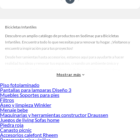
Bicicletas Infantiles
Descubre un amplio catálogo de productos en Sodimac para Bicicletas
Infantiles. Encuentra todo lo que necesitas para renovar tu hogar. ¡Visítanos y
encuentra inspiración para tus proyectos!
Desde herramientas hasta accesorios, estamos aquí para ayudarte a hacer
realidad tus ideas y renovar tus espacios, creando un ambiente único y
personalizado. Explora nuestra selección de herramientas, materiales y
Mostrar más
accesorios de calidad que te ayudarán a crear un espacio más tú.
Piso fotolaminado
Desde remodelaciones hasta proyectos de decoración, estamos aquí para hacer
Pantallas para lamparas Diseño 3
tus ideas realidad. ¡Visítanos y encuentra todo lo que tenemos para ofrecerte en
Muebles Soportes para pies
Bicicletas Infantiles!
Filtros
Aseo y limpieza Winkler
Explora la variedad de productos de Bicicletas Infantiles en Sodimac
Menaje bebe
Maquinarias y herramientas constructor Draussen
Herramientas, materiales y accesorios de calidad para tus proyectos y
Juegos de living Sofas home
renovación de espacios. ¡Visítanos y descubre todo lo que tenemos para
Piedra roja
ofrecerte!
Canasto picnic
Accesorios calefont Rheem
Encuentra una amplia variedad de productos de Bicicletas Infantiles en
Pegamento piso vinilico