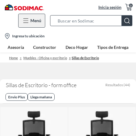
0
Inicia sesión
Menú
Search
Bar
location-
Ingresa tu ubicación
icon
Asesoría
Constructor
Deco Hogar
Tipos de Entrega
Home
Muebles - Oficina y escritorio
Sillas de Escritorio
Sillas de Escritorio - form office
Resultados
(
44
)
Envio Plus
Llega mañana