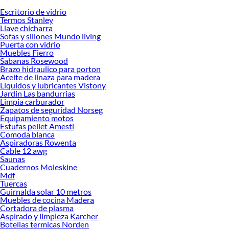
Escritorio de vidrio
Desde remodelaciones hasta proyectos de decoración, estamos aquí para hacer
Termos Stanley
tus ideas realidad. ¡Visítanos y encuentra todo lo que tenemos para ofrecerte en
Llave chicharra
Sillas de Escritorio!
Sofas y sillones Mundo living
Puerta con vidrio
Explora la variedad de productos de Sillas de Escritorio en Sodimac
Muebles Fierro
Sabanas Rosewood
Herramientas, materiales y accesorios de calidad para tus proyectos y
Brazo hidraulico para porton
renovación de espacios. ¡Visítanos y descubre todo lo que tenemos para
Aceite de linaza para madera
ofrecerte!
Liquidos y lubricantes Vistony
Jardin Las bandurrias
Encuentra una amplia variedad de productos de Sillas de Escritorio en Sodimac.
Limpia carburador
Encuentra todo lo necesario para tus proyectos de renovación y decoración.
Zapatos de seguridad Norseg
¡Visítanos y haz tus ideas realidad!
Equipamiento motos
Estufas pellet Amesti
Comoda blanca
Aspiradoras Rowenta
Cable 12 awg
Saunas
Cuadernos Moleskine
Mdf
Tuercas
Guirnalda solar 10 metros
Muebles de cocina Madera
Cortadora de plasma
Aspirado y limpieza Karcher
Botellas termicas Norden