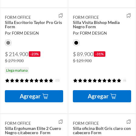
FORM OFFICE
FORM OFFICE
Silla Escritorio Taylor Pro Gris
Silla Visita Bishop Media
Form
Negro Form
Por FORM DESIGN
Por FORM DESIGN
$ 214.900
$ 89.900
-23%
-31%
$ 279.900
$ 129.900
Llega mañana
(31)
(6)
Agregar
Agregar
FORM OFFICE
FORM OFFICE
Silla Ergohuman Elite 2 Cuero
Silla oficina Bolt Gris claro con
Negro c/cabecero Form
cabecero Form