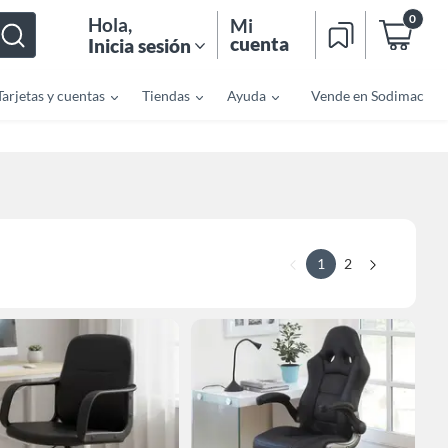
0
Hola
,
Mi
cuenta
Inicia sesión
Tarjetas y cuentas
Tiendas
Ayuda
Vende en Sodimac
1
2