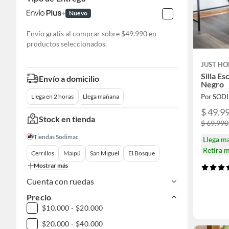
Nuevo
Envío gratis al comprar sobre $49.990 en
productos seleccionados.
JUST HO
Silla Es
Envío a domicilio
Negro
Por SOD
Llega en 2 horas
Llega mañana
$ 49.9
Stock en tienda
$ 69.990
Tiendas Sodimac
Llega m
Retira 
Cerrillos
Maipú
San Miguel
El Bosque
Mostrar más
Cuenta con ruedas
Precio
$10.000 - $20.000
$20.000 - $40.000