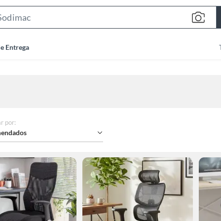
Search
Bar
de Entrega
r por
:
endados