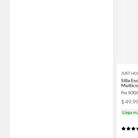
JUST HO
Silla Es
Multico
Por SOD
$ 49.9
Llega m