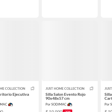
ME COLLECTION
JUST HOME COLLECTION
JUS
critorio Ejecutiva
Silla Salon Evento Rojo
Sill
90x48x57 cm
Car
IMAC
Por SODIMAC
Por
90
$ 19.990
$ 1
-20%