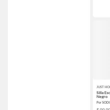
JUST HO
Silla Es
Negro
Por SOD
$ 99.9