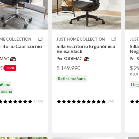
ME COLLECTION
JUST HOME COLLECTION
JUS
critorio Capricornio
Silla Escritorio Ergonómica
Sill
Belisa Black
Neg
IMAC
Por SODIMAC
Por
90
$ 149.990
$ 2
-29%
$ 39
Retira mañana
añana
Lle
mañana
(544)
(94)