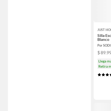
JUST HO
Silla E
Blanco
Por SOD
$ 89.9
Llega m
Retira 