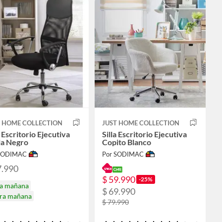
T HOME COLLECTION
JUST HOME COLLECTION
a Escritorio Ejecutiva
Silla Escritorio Ejecutiva
la Negro
Copito Blanco
 SODIMAC
Por SODIMAC
7.990
$ 59.990
-25%
ga mañana
$ 69.990
ira mañana
$ 79.990