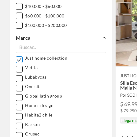
$40.000 - $60.000
$60.000 - $100.000
$100.000 - $200.000
Marca
Just home collection
Vidita
JUST HO
Lubabycas
Silla Es
One sit
Malla 
Por SOD
Global latin group
$ 69.9
Homer design
$ 79.990
Habita2 chile
Llega m
Karson
Crusec