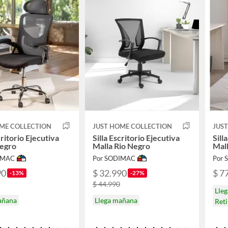
ME COLLECTION
JUST HOME COLLECTION
JUS
critorio Ejecutiva
Silla Escritorio Ejecutiva
Sill
Negro
Malla Rio Negro
Mal
IMAC
Por SODIMAC
Por
90
$ 32.990
$ 7
-13%
-27%
$ 44.990
Lle
añana
Llega mañana
Ret