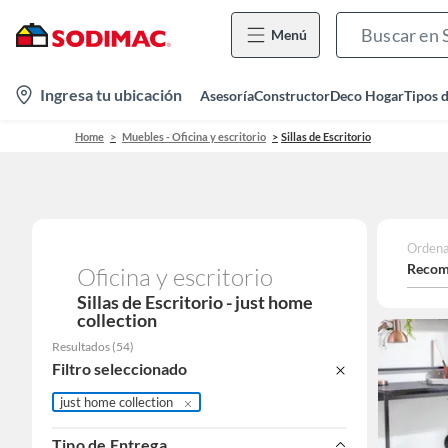
Menú
location-
Ingresa tu ubicación
Asesoría
Constructor
Deco Hogar
Tipos 
icon
Home
Muebles - Oficina y escritorio
Sillas de Escritorio
Ordena
Recom
Oficina y escritorio
Sillas de Escritorio - just home
collection
Resultados
(
54
)
Filtro seleccionado
just home collection
Tipo de Entrega