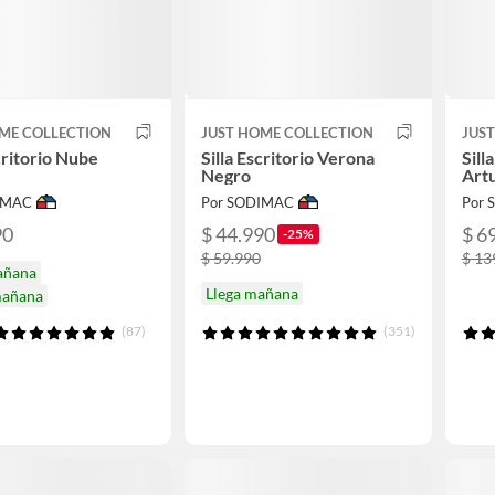
ME COLLECTION
JUST HOME COLLECTION
JUS
scritorio Nube
Silla Escritorio Verona
Sill
Negro
Artu
IMAC
Por SODIMAC
Por
90
$ 44.990
$ 6
-25%
$ 59.990
$ 13
añana
Llega mañana
mañana
(87)
(351)