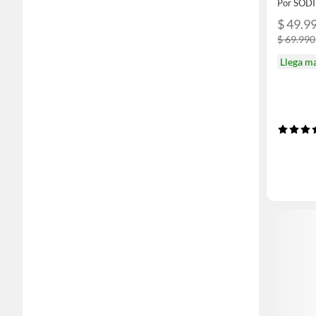
Por SOD
$ 49.9
$ 69.990
Llega m