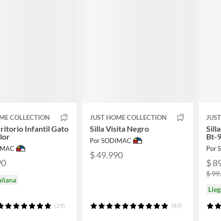
ME COLLECTION
JUST HOME COLLECTION
JUS
critorio Infantil Gato
Silla Visita Negro
Sill
lor
Bt-
Por SODIMAC
IMAC
Por
$ 49.990
90
$ 8
$ 99
añana
Lle
(29)
(83)