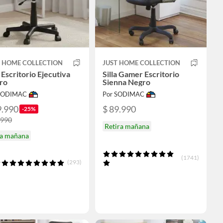
T HOME COLLECTION
JUST HOME COLLECTION
a Escritorio Ejecutiva
Silla Gamer Escritorio
ro
Sienna Negro
 SODIMAC
Por SODIMAC
9.990
$ 89.990
-25%
.990
Retira mañana
ga mañana
(1741)
(293)