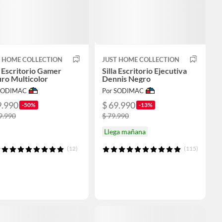
T HOME COLLECTION
JUST HOME COLLECTION
a Escritorio Gamer
Silla Escritorio Ejecutiva
ro Multicolor
Dennis Negro
 SODIMAC
Por SODIMAC
9.990
$ 69.990
-50%
-13%
9.990
$ 79.990
Llega mañana
(12)
(115)