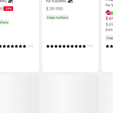
IMAC
Por SODIMAC
Por
90
$ 39.990
-29%
Llega mañana
$ 6
añana
$ 6
$ 89
Lle
(30)
(18)