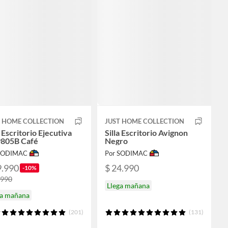
T HOME COLLECTION
JUST HOME COLLECTION
a Escritorio Ejecutiva
Silla Escritorio Avignon
9805B Café
Negro
 SODIMAC
Por SODIMAC
9.990
$ 24.990
-10%
.990
Llega mañana
ga mañana
(201)
(131)