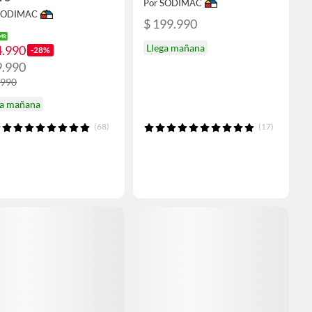
Por SODIMAC
 SODIMAC
$ 199.990
Llega mañana
4.990
-28%
9.990
.990
ga mañana
(68)
(17)