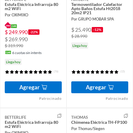
Estufa Eléctrica Infrarroja 80
Termoventilador Calefactor
m2 WiFi
Apto Baños Estufa Ht2018
20m2 IP21
Por OXIMIXO
Por GRUPO MOBAR SPA
$ 25.490
-12%
$ 249.990
-22%
$ 28.990
$ 269.990
$ 319.990
Llega hoy
6
cuotas sin interés
Llega hoy
(76)
(15)
Agregar
Agregar
Patrocinado
Patrocinado
BETTERLIFE
THOMAS
Estufa Eléctrica Infrarroja 80
Chimenea Eléctrica TH-FP100
m2 WiFi
Por Thomas/Siegen
Por OXIMIXO