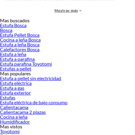
personalizado. Explora nuestra selección de herramientas, materiales y
Mostrar más
accesorios de calidad que te ayudarán a crear un espacio más tú.
Mas buscados
Desde remodelaciones hasta proyectos de decoración, estamos aquí para hacer
Estufa Bosca
tus ideas realidad. ¡Visítanos y encuentra todo lo que tenemos para ofrecerte en
Bosca
Estufas Eléctricas!
Estufa Pellet Bosca
Cocina a leña Bosca
Explora la variedad de productos de Estufas Eléctricas en Sodimac
Estufa a leña Bosca
Calefactores Bosca
Herramientas, materiales y accesorios de calidad para tus proyectos y
Estufa a leña
renovación de espacios. ¡Visítanos y descubre todo lo que tenemos para
Estufa a parafina
ofrecerte!
Estufa parafina Toyotomi
Estufas a pellet
Encuentra una amplia variedad de productos de Estufas Eléctricas en Sodimac.
Mas populares
Encuentra todo lo necesario para tus proyectos de renovación y decoración.
Estufa a pellet sin electricidad
¡Visítanos y haz tus ideas realidad!
Estufa eléctrica
Estufa a gas
Estufa exterior
Estufas
Estufa eléctrica de bajo consumo
Calientacama
Calientacama 2 plazas
Cocina a leña
Humidificador
Mas vistos
Toyotomi