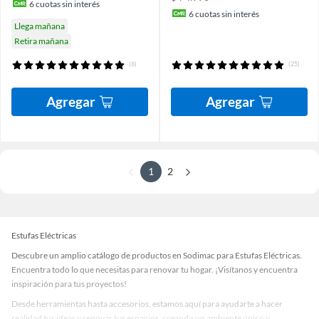
6
cuotas sin interés
6
cuotas sin interés
Llega mañana
Retira mañana
(6)
(25)
Agregar
Agregar
1
2
Estufas Eléctricas
Descubre un amplio catálogo de productos en Sodimac para Estufas Eléctricas.
Encuentra todo lo que necesitas para renovar tu hogar. ¡Visítanos y encuentra
inspiración para tus proyectos!
Desde herramientas hasta accesorios, estamos aquí para ayudarte a hacer
realidad tus ideas y renovar tus espacios, creando un ambiente único y