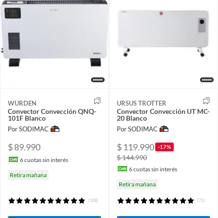
WURDEN
URSUS TROTTER
Convector Convección QNQ-
Convector Convección UT MC-
101F Blanco
20 Blanco
Por SODIMAC
Por SODIMAC
$ 89.990
$ 119.990
-17%
$ 144.990
6
cuotas sin interés
6
cuotas sin interés
Retira mañana
Retira mañana
(108)
(71)