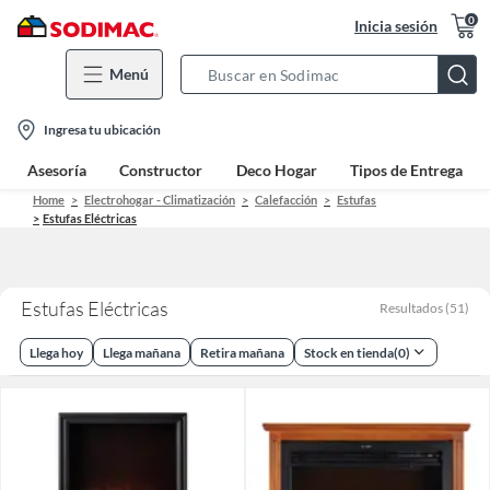
0
Inicia sesión
Menú
Search
Bar
location-
Ingresa tu ubicación
icon
Asesoría
Constructor
Deco Hogar
Tipos de Entrega
Home
Electrohogar - Climatización
Calefacción
Estufas
Estufas Eléctricas
Estufas Eléctricas
Resultados
(
51
)
Llega hoy
Llega mañana
Retira mañana
Stock en tienda
(
0
)