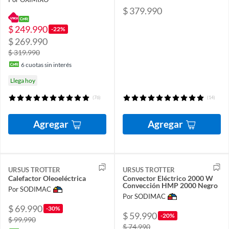
$ 379.990
$ 249.990
-22%
$ 269.990
$ 319.990
6
cuotas sin interés
Llega hoy
(76)
(14)
Agregar
Agregar
URSUS TROTTER
URSUS TROTTER
Calefactor Oleoeléctrica
Convector Eléctrico 2000 W
Convección HMP 2000 Negro
Por SODIMAC
Por SODIMAC
$ 69.990
-30%
$ 59.990
-20%
$ 99.990
$ 74.990