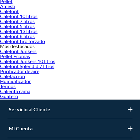
Pellet
Amesti
Calefont
Calefont 10 litros
Calefont 7 litros
Calefont 5 litros
Calefont 13 litros
Calefont 8 litros
Calefont tiro forzado
Mas destacados
Calefont Junkers
Pellet Ecomas
Calefont Junkers 10 litros
Calefont Splendid 7 litros
Purificador de aire
Calefacción
Humidificador
Termos
Calienta cama
Guatero
Servicio al Cliente
Mi Cuenta