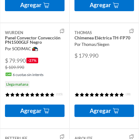
Agregar
Agregar
WURDEN
THOMAS
Panel Convector Convección
Chimenea Eléctrica TH-FP70
PN1500GLF Negro
Por Thomas/Siegen
Por SODIMAC
$ 179.990
$ 79.990
-27%
$ 109.990
6
cuotas sin interés
Llega mañana
(115)
(30)
Agregar
Agregar
BETTERLIFE
AIROLITE