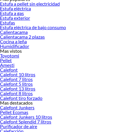
Encuentra todo lo necesario para tus proyectos de renovación y decoración.
Estufa a pellet sin electricidad
¡Visítanos y haz tus ideas realidad!
Estufa eléctrica
Estufa a gas
Estufa exterior
Estufas
Estufa eléctrica de bajo consumo
Calientacama
Calientacama 2 plazas
Cocina a leña
Humidificador
Mas vistos
Toyotomi
Pellet
Amesti
Calefont
Calefont 10 litros
Calefont 7 litros
Calefont 5 litros
Calefont 13 litros
Calefont 8 litros
Calefont tiro forzado
Mas destacados
Calefont Junkers
Pellet Ecomas
Calefont Junkers 10 litros
Calefont Splendid 7 litros
Purificador de aire
Calefacción