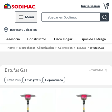
0
Inicia sesión
Menú
Search
Bar
location-
Ingresa tu ubicación
icon
Asesoría
Constructor
Deco Hogar
Tipos de Entrega
Home
Electrohogar - Climatización
Calefacción
Estufas
Estufas Gas
Estufas Gas
Resultados
(
5
)
Envio Plus
Envío gratis
Llega mañana