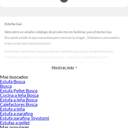
Estufas Gas
Descubre un amplio catálogo de productos en Sodimac para Estufas Gas.
Encuentra todo lo que necesitas para renovar tu hogar. ¡Visítanos y encuentra
inspiración para tus proyectos!
Desde herramientas hasta accesorios, estamos aquí para ayudarte a hacer
realidad tus ideas y renovar tus espacios, creando un ambiente único y
personalizado. Explora nuestra selección de herramientas, materiales y
Mostrar más
accesorios de calidad que te ayudarán a crear un espacio más tú.
Mas buscados
Desde remodelaciones hasta proyectos de decoración, estamos aquí para hacer
Estufa Bosca
tus ideas realidad. ¡Visítanos y encuentra todo lo que tenemos para ofrecerte en
Bosca
Estufas Gas!
Estufa Pellet Bosca
Cocina a leña Bosca
Explora la variedad de productos de Estufas Gas en Sodimac
Estufa a leña Bosca
Calefactores Bosca
Herramientas, materiales y accesorios de calidad para tus proyectos y
Estufa a leña
renovación de espacios. ¡Visítanos y descubre todo lo que tenemos para
Estufa a parafina
ofrecerte!
Estufa parafina Toyotomi
Estufas a pellet
Encuentra una amplia variedad de productos de Estufas Gas en Sodimac.
Mas populares