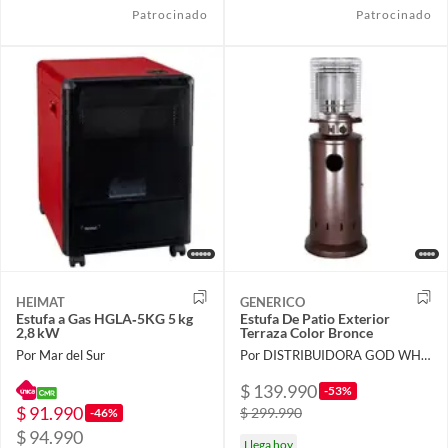
Patrocinado
Patrocinado
HEIMAT
GENERICO
Estufa a Gas HGLA‑5KG 5 kg
Estufa De Patio Exterior
2,8 kW
Terraza Color Bronce
Por Mar del Sur
Por DISTRIBUIDORA GOD WHIT US
$ 139.990
-53%
$ 91.990
$ 299.990
-46%
$ 94.990
Llega hoy