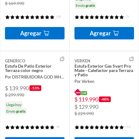
$ 169.990
Envío
gratis
(10)
(7)
Agregar
Agregar
GENERICO
VERKEN
Estufa De Patio Exterior
Estufa Exterior Gas Svart Pro
Terraza color negro
Mate - Calefactor para Terraza
y Patio
Por DISTRIBUIDORA GOD WHIT US
Por Verken
$ 139.990
-53%
$ 299.990
$ 119.990
-48%
Llega hoy
$ 129.990
Envío
gratis
$ 229.990
(4)
(11)