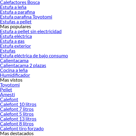
Calefactores Bosca
Herramientas, materiales y accesorios de calidad para tus proyectos y
Estufa a leña
renovación de espacios. ¡Visítanos y descubre todo lo que tenemos para
Estufa a parafina
ofrecerte!
Estufa parafina Toyotomi
Estufas a pellet
Encuentra una amplia variedad de productos de Estufas Convector en Sodimac.
Mas populares
Encuentra todo lo necesario para tus proyectos de renovación y decoración.
Estufa a pellet sin electricidad
¡Visítanos y haz tus ideas realidad!
Estufa eléctrica
Estufa a gas
Estufa exterior
Estufas
Estufa eléctrica de bajo consumo
Calientacama
Calientacama 2 plazas
Cocina a leña
Humidificador
Mas vistos
Toyotomi
Pellet
Amesti
Calefont
Calefont 10 litros
Calefont 7 litros
Calefont 5 litros
Calefont 13 litros
Calefont 8 litros
Calefont tiro forzado
Mas destacados