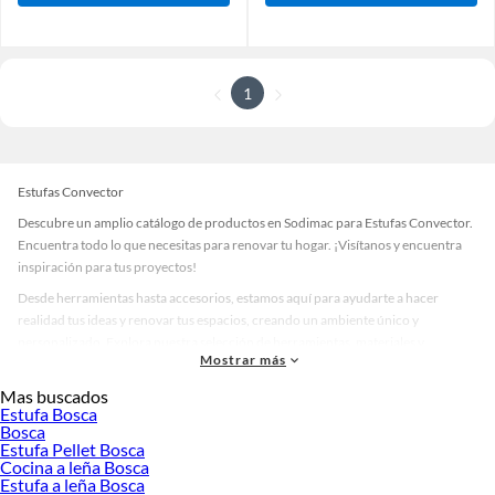
1
Estufas Convector
Descubre un amplio catálogo de productos en Sodimac para Estufas Convector.
Encuentra todo lo que necesitas para renovar tu hogar. ¡Visítanos y encuentra
inspiración para tus proyectos!
Desde herramientas hasta accesorios, estamos aquí para ayudarte a hacer
realidad tus ideas y renovar tus espacios, creando un ambiente único y
personalizado. Explora nuestra selección de herramientas, materiales y
Mostrar más
accesorios de calidad que te ayudarán a crear un espacio más tú.
Mas buscados
Desde remodelaciones hasta proyectos de decoración, estamos aquí para hacer
Estufa Bosca
tus ideas realidad. ¡Visítanos y encuentra todo lo que tenemos para ofrecerte en
Bosca
Estufas Convector!
Estufa Pellet Bosca
Cocina a leña Bosca
Explora la variedad de productos de Estufas Convector en Sodimac
Estufa a leña Bosca