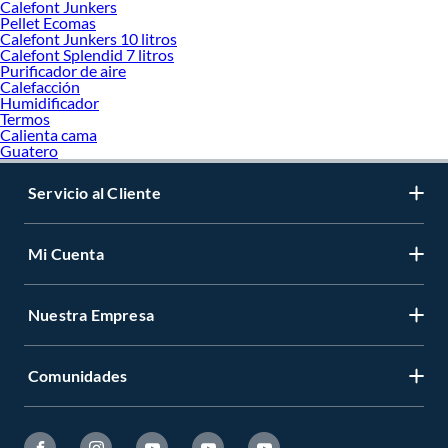
Calefont Junkers
Pellet Ecomas
Calefont Junkers 10 litros
Calefont Splendid 7 litros
Purificador de aire
Calefacción
Humidificador
Termos
Calienta cama
Guatero
Servicio al Cliente
Mi Cuenta
Nuestra Empresa
Comunidades