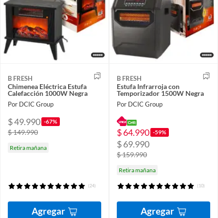
B FRESH
B FRESH
Chimenea Eléctrica Estufa
Estufa Infrarroja con
Calefacción 1000W Negra
Temporizador 1500W Negra
Por DCIC Group
Por DCIC Group
$ 49.990
-67%
$ 64.990
$ 149.990
-59%
$ 69.990
Retira mañana
$ 159.990
Retira mañana
(24)
(10)
Agregar
Agregar