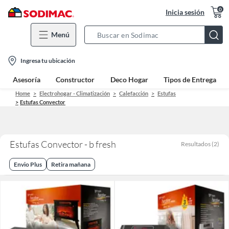
0
Inicia sesión
Menú
Search
Bar
location-
Ingresa tu ubicación
icon
Asesoría
Constructor
Deco Hogar
Tipos de Entrega
Home
Electrohogar - Climatización
Calefacción
Estufas
Estufas Convector
Estufas Convector - b fresh
Resultados
(
2
)
Envio Plus
Retira mañana