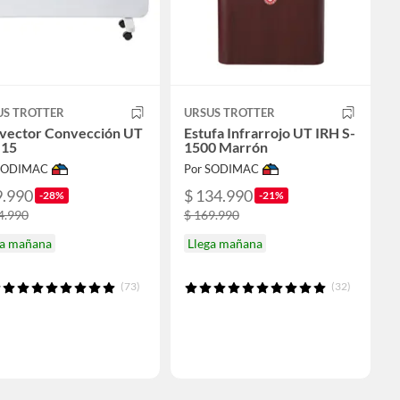
US TROTTER
URSUS TROTTER
vector Convección UT
Estufa Infrarrojo UT IRH S-
15
1500 Marrón
 SODIMAC
Por SODIMAC
9.990
$ 134.990
-28%
-21%
4.990
$ 169.990
ga mañana
Llega mañana
(73)
(32)