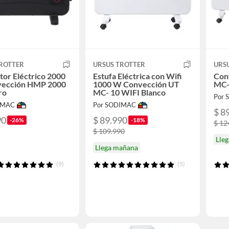
TROTTER
URSUS TROTTER
URS
or Eléctrico 2000
Estufa Eléctrica con Wifi
Con
ección HMP 2000
1000 W Convección UT
MC-
ro
MC- 10 WIFI Blanco
Por
IMAC
Por SODIMAC
$ 8
90
$ 89.990
-26%
-18%
$ 12
$ 109.990
Lle
Llega mañana
(9)
(5)