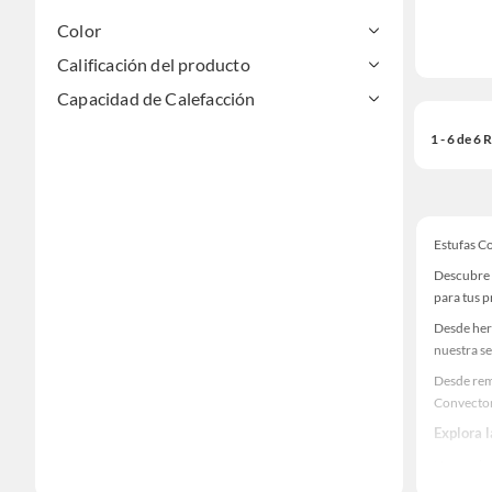
Color
Calificación del producto
Capacidad de Calefacción
1 - 6 de 6
Estufas C
Descubre 
para tus 
Desde her
nuestra se
Desde rem
Convecto
Explora 
Herramient