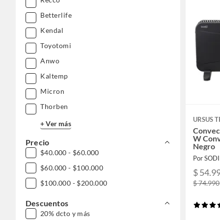
Betterlife
Kendal
Toyotomi
Anwo
Kaltemp
Micron
Thorben
URSUS 
+ Ver más
Convect
W Conv
Precio
Negro
$40.000 - $60.000
Por SOD
$60.000 - $100.000
$ 54.9
$ 74.990
$100.000 - $200.000
Descuentos
20% dcto y más