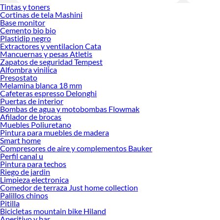
Encuentra
Tintas y toners
tus ideas 
Cortinas de tela Mashini
Base monitor
Cemento bio bio
Plastidip negro
Extractores y ventilacion Cata
Mancuernas y pesas Atletis
Zapatos de seguridad Tempest
Alfombra vinilica
Presostato
Melamina blanca 18 mm
Cafeteras espresso Delonghi
Puertas de interior
Bombas de agua y motobombas Flowmak
Afilador de brocas
Muebles Poliuretano
Pintura para muebles de madera
Smart home
Compresores de aire y complementos Bauker
Perfil canal u
Pintura para techos
Riego de jardin
Limpieza electronica
Comedor de terraza Just home collection
Palillos chinos
Pitilla
Bicicletas mountain bike Hiland
Aperitivo y bar