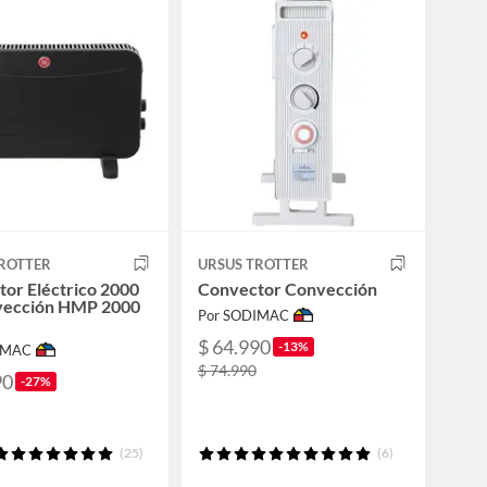
TROTTER
URSUS TROTTER
or Eléctrico 2000
Convector Convección
ección HMP 2000
Por SODIMAC
$ 64.990
-13%
IMAC
$ 74.990
90
-27%
(25)
(6)