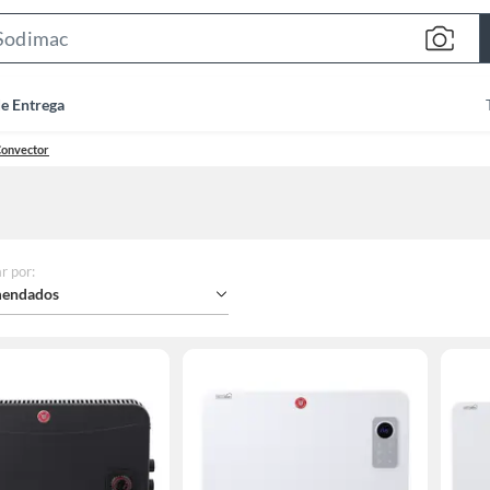
Search
Bar
de Entrega
Convector
r por
:
endados