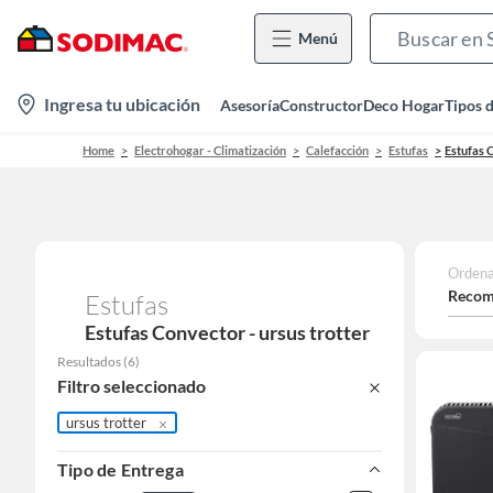
Menú
location-
Ingresa tu ubicación
Asesoría
Constructor
Deco Hogar
Tipos 
icon
Home
Electrohogar - Climatización
Calefacción
Estufas
Estufas 
Ordena
Recom
Estufas
Estufas Convector - ursus trotter
Resultados
(
6
)
Filtro seleccionado
ursus trotter
Tipo de Entrega