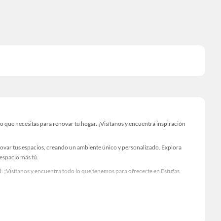
que necesitas para renovar tu hogar. ¡Visítanos y encuentra inspiración
novar tus espacios, creando un ambiente único y personalizado. Explora
 espacio más tú.
. ¡Visítanos y encuentra todo lo que tenemos para ofrecerte en Estufas
Visítanos y descubre todo lo que tenemos para ofrecerte!