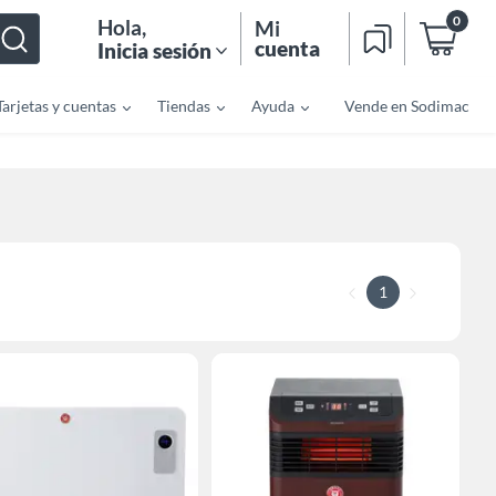
0
Hola
,
Mi
cuenta
Inicia sesión
Tarjetas y cuentas
Tiendas
Ayuda
Vende en Sodimac
1