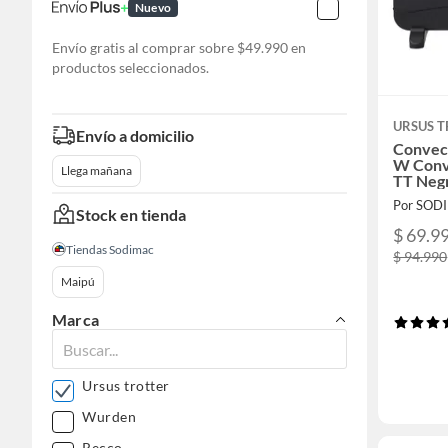
Nuevo
Envío gratis al comprar sobre $49.990 en
productos seleccionados.
URSUS 
Envío a domicilio
Convect
W Conv
Llega mañana
TT Neg
Por SOD
Stock en tienda
$ 69.9
Tiendas Sodimac
$ 94.990
Maipú
Marca
Ursus trotter
Wurden
Recco