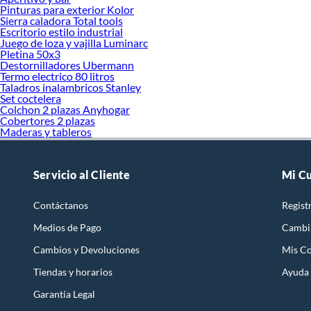
Pinturas para exterior Kolor
Sierra caladora Total tools
Escritorio estilo industrial
Juego de loza y vajilla Luminarc
Pletina 50x3
Destornilladores Ubermann
Termo electrico 80 litros
Taladros inalambricos Stanley
Set coctelera
Colchon 2 plazas Anyhogar
Cobertores 2 plazas
Maderas y tableros
Servicio al Cliente
Mi C
Contáctanos
Regist
Medios de Pago
Cambi
Cambios y Devoluciones
Mis C
Tiendas y horarios
Ayuda
Garantía Legal