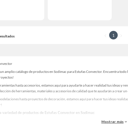
1
 Resultados
onvector
un amplio catálogo de productos en Sodimac para Estufas Convector. Encuentra todo lo 
proyectos!
ramientas hasta accesorios, estamos aquí para ayudarte a hacer realidad tus ideas y re
lección de herramientas, materiales y accesorios de calidad que te ayudarán a crear un
odelaciones hasta proyectos de decoración, estamos aquí para hacer tus ideas realidad
r!
la variedad de productos de Estufas Convector en Sodimac
as, materiales y accesorios de calidad para tus proyectos y renovación de espacios. ¡
Mostrar más