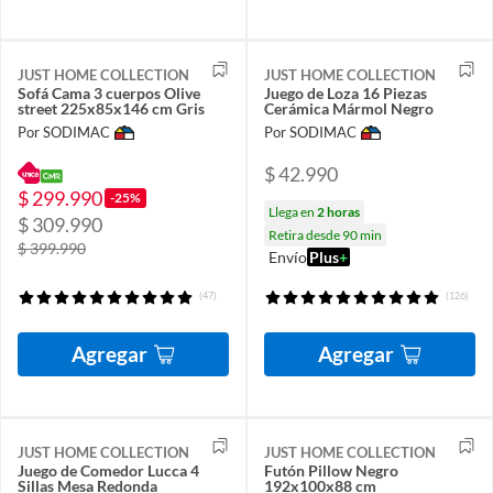
JUST HOME COLLECTION
JUST HOME COLLECTION
Sofá Cama 3 cuerpos Olive
Juego de Loza 16 Piezas
street 225x85x146 cm Gris
Cerámica Mármol Negro
Por SODIMAC
Por SODIMAC
$ 42.990
$ 299.990
-25%
Llega en
2 horas
$ 309.990
Retira desde 90 min
$ 399.990
Envío
Plus
+
(47)
(126)
Agregar
Agregar
JUST HOME COLLECTION
JUST HOME COLLECTION
Juego de Comedor Lucca 4
Futón Pillow Negro
Sillas Mesa Redonda
192x100x88 cm