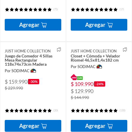
(75)
(17)
Agregar
Agregar
JUST HOME COLLECTION
JUST HOME COLLECTION
Juego de Comedor 4 Sillas
Closet + Cómoda + Velador
Mesa Rectangular
Riomel 46,5x81,4x182 cm
118x74x73cm Madera
Por SODIMAC
Por SODIMAC
$ 159.990
-30%
$ 109.990
-24%
$ 229.990
$ 129.990
$ 144.990
(20)
(130)
Agregar
Agregar