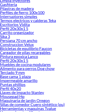
Limpia inyectores
Gasfiteria
Pilastras de madera
Perfiles de fierro 100x100
Interruptores simples
Termos electricos y calderas Teka
Escritorios Vidita
Perfil 20x30x1 5
Carrito organizador
Sika 3
Persiana 70 cm ancho
Construccion Velux
Bicicletas de equilibrio Faucon
Cargador de pilas recargables
Pintura epoxica Lanco
Perfil 20x30x1 5
Muebles de cocina modulares
Alimento para perros Dog chow
Terciado 9 mm
Base cama 1 plaza
Impermeable amarillo
Puntas phillips
Perfil 40x20
Llaves de impacto Stanley
Mousepad Hp
Maquinaria de jardin Oregon
Sillas de comedor Cuero sintético (pu)
Herramientas y maquinas Tvalue