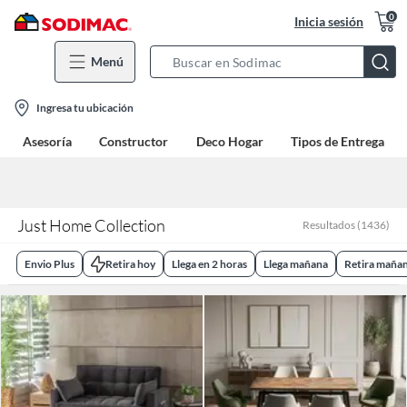
0
Inicia sesión
Menú
Search
Bar
location-
Ingresa tu ubicación
icon
Asesoría
Constructor
Deco Hogar
Tipos de Entrega
Just Home Collection
Resultados
(
1436
)
Envio Plus
Retira hoy
Llega en 2 horas
Llega mañana
Retira maña