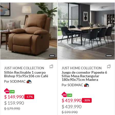
JUST HOME COLLECTION
JUST HOME COLLECTION
Sillón Reclinable 1 cuerpo
Juego de comedor Papeete 6
Bishop 91x95x106 cm Café
Sillas Mesa Rectangular
180x90x75cm Madera
Por SODIMAC
Por SODIMAC
$ 149.990
-17%
$ 419.990
-30%
$ 159.990
$ 439.990
$ 179.990
$ 599.990