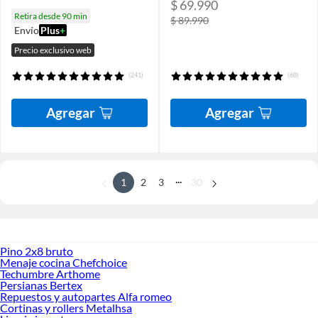
$ 69.990
Retira desde 90 min
$ 89.990
Envío
Plus
+
Precio exclusivo web
(241)
(68)
Agregar
Agregar
...
1
2
3
30
Pino 2x8 bruto
Menaje cocina Chefchoice
Techumbre Arthome
Persianas Bertex
Repuestos y autopartes Alfa romeo
Cortinas y rollers Metalhsa