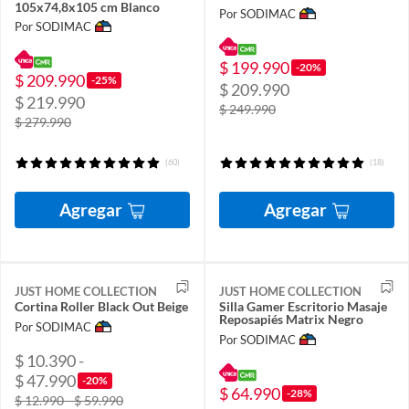
105x74,8x105 cm Blanco
Por SODIMAC
Por SODIMAC
$ 199.990
-20%
$ 209.990
-25%
$ 209.990
$ 219.990
$ 249.990
$ 279.990
(60)
(18)
Agregar
Agregar
JUST HOME COLLECTION
JUST HOME COLLECTION
Cortina Roller Black Out Beige
Silla Gamer Escritorio Masaje
Reposapiés Matrix Negro
Por SODIMAC
Por SODIMAC
$ 10.390 -
$ 47.990
-20%
$ 64.990
-28%
$ 12.990 - $ 59.990