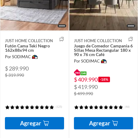
JUST HOME COLLECTION
JUST HOME COLLECTION
Futón Cama Teki Negro
Juego de Comedor Campania 6
162x88x94 cm
Sillas Mesa Rectangular 180 x
90 x 76 cm Café
Por SODIMAC
Por SODIMAC
$ 289.990
$ 319.990
$ 409.990
-18%
$ 419.990
$ 499.990
(125)
(46)
Agregar
Agregar