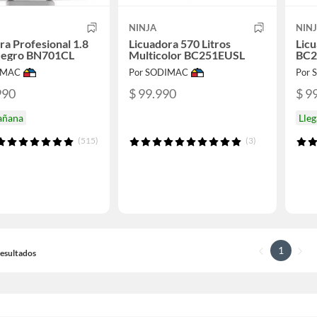
NINJA
NIN
ra Profesional 1.8
Licuadora 570 Litros
Licu
 Negro BN701CL
Multicolor BC251EUSL
BC
IMAC
Por SODIMAC
Por
990
$ 99.990
$ 9
añana
Lle
(515)
(3)
1
 Resultados