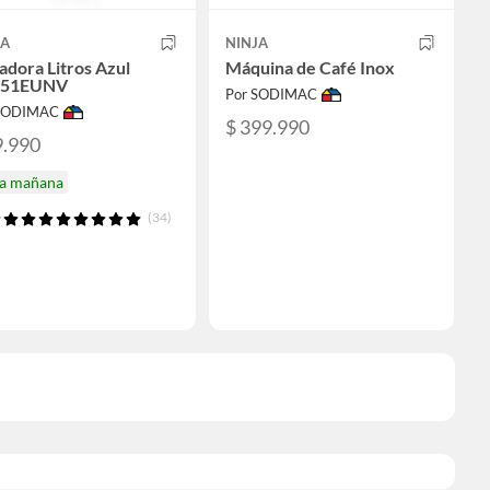
JA
NINJA
adora Litros Azul
Máquina de Café Inox
251EUNV
Por SODIMAC
 SODIMAC
$ 399.990
9.990
ga mañana
(34)