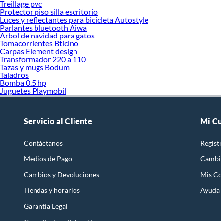
Treillage pvc
Protector piso silla escritorio
Luces y reflectantes para bicicleta Autostyle
Parlantes bluetooth Aiwa
Arbol de navidad para gatos
Tomacorrientes Bticino
Carpas Element design
Transformador 220 a 110
Tazas y mugs Bodum
Taladros
Bomba 0.5 hp
Juguetes Playmobil
Servicio al Cliente
Mi C
Contáctanos
Regist
Medios de Pago
Cambi
Cambios y Devoluciones
Mis C
Tiendas y horarios
Ayuda
Garantía Legal