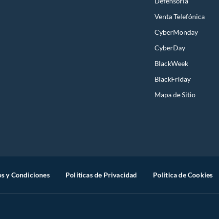
Defensoría
Venta Telefónica
CyberMonday
CyberDay
BlackWeek
BlackFriday
Mapa de Sitio
s y Condiciones
Políticas de Privacidad
Política de Cookies