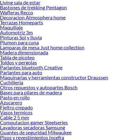
Living sala de estar
Bastones de trekking Pentagon
Wafleras Recco
Decoracion Atmosphera home
Terrazas Homeparts
Maquillaje
Automotriz 3m
Pinturas Sol y lluvia
Plumon para cuna
Lamparas de mesa Just home collection
Madera dimensionada
Tabla de picoteo
Toldos y pergolas
Parlantes bluetooth Creative
Parlantes para auto
Maquinarias y herramientas constructor Draussen
Cuchilleria
Otros repuestos y autopartes Bosch
Bases para pilares de madera
Pasto en rollo
Azucarero
Fieltro crepado
Vasos termicos
Cable 2 5 mm
Computacion gamer Steelseries
Lavadoras secadoras Samsung
Guantes de seguridad Milwaukee
Pisos y revestimientos Incefra