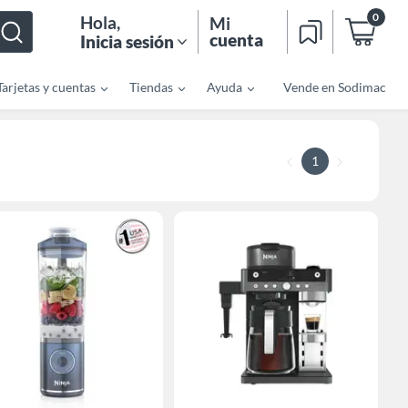
0
Hola
,
Mi
cuenta
Inicia sesión
Tarjetas y cuentas
Tiendas
Ayuda
Vende en Sodimac
1