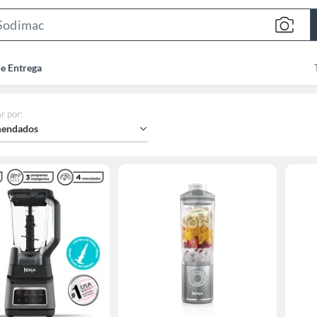
Search
Bar
de Entrega
r por
:
endados