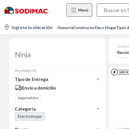
Menú
location-
Ingresa tu ubicación
Asesoría
Constructor
Deco Hogar
Tipos 
icon
Ordena
Recom
Ninja
Resultados
(
4
)
Tipo de Entrega
Envío a domicilio
Llega mañana
Categoría
Electrohogar