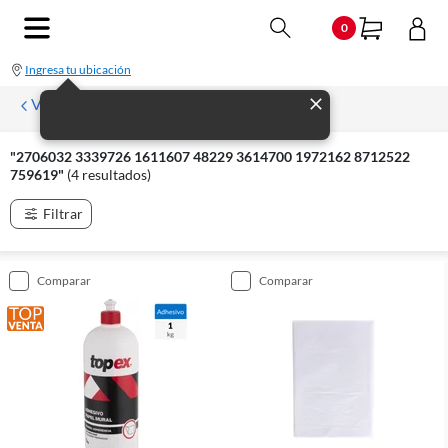
0
Ingresa tu ubicación
Volver
"2706032 3339726 1611607 48229 3614700 1972162 8712522
759619"
(4 resultados)
Filtrar
comparar
comparar