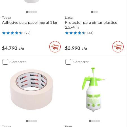
Topex
Lizcal
Adhesivo para papel mural 1 kg
Protector para pintar plástico
2,5x4 m
(
72
)
(
44
)
$4.790
$3.990
c/u
c/u
comparar
comparar
Topex
Ergo