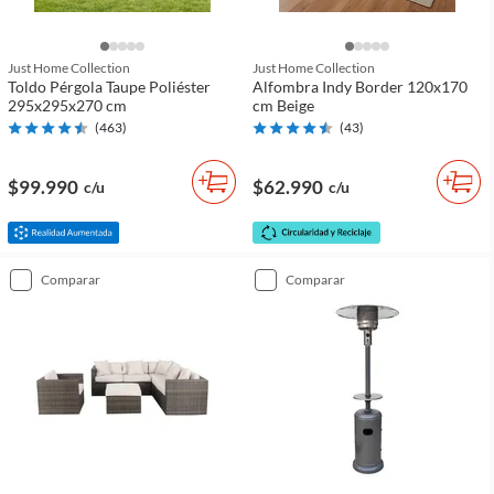
Just Home Collection
Just Home Collection
Toldo Pérgola Taupe Poliéster
Alfombra Indy Border 120x170
295x295x270 cm
cm Beige
(
463
)
(
43
)
$99.990
$62.990
c/u
c/u
comparar
comparar