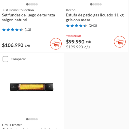
Just Home Collection
Recco
Set fundas de juego de terraza
Estufa de patio gas licuado 11 kg
saigon natural
gris con mesa
(
243
)
(
13
)
$99.990
c/u
$106.990
c/u
$199.990
c/u
comparar
Ursus Trotter