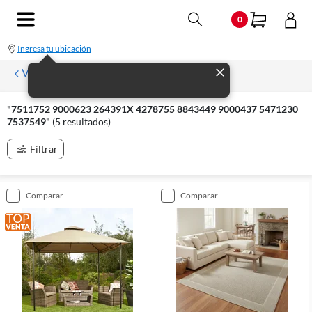
0
Ingresa tu ubicación
Volver
"7511752 9000623 264391X 4278755 8843449 9000437 5471230
7537549"
(5 resultados)
Filtrar
comparar
comparar