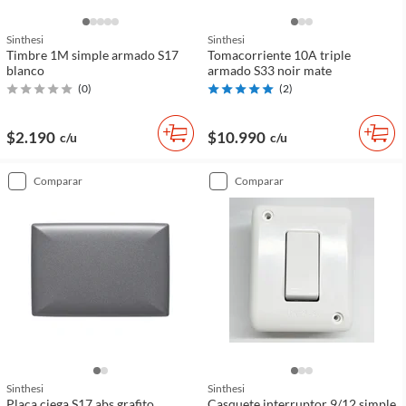
Sinthesi
Sinthesi
Timbre 1M simple armado S17
Tomacorriente 10A triple
blanco
armado S33 noir mate
(
0
)
(
2
)
$2.190
$10.990
c/u
c/u
comparar
comparar
Sinthesi
Sinthesi
Placa ciega S17 abs grafito
Casquete interruptor 9/12 simple