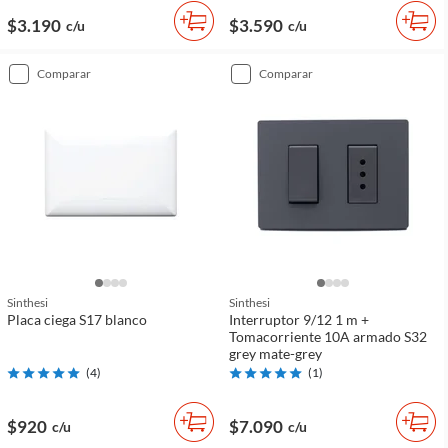
$3.190
$3.590
c/u
c/u
comparar
comparar
Sinthesi
Sinthesi
Placa ciega S17 blanco
Interruptor 9/12 1 m +
Tomacorriente 10A armado S32
grey mate-grey
(
4
)
(
1
)
$920
$7.090
c/u
c/u