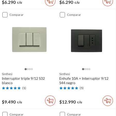
$6.290
$6.290
c/u
c/u
comparar
comparar
Sinthesi
Sinthesi
Interruptor triple 9/12 S32
Enhufe 10A + Interruptor 9/12
blanco
S44 negro
(
1
)
(
5
)
$9.490
$12.990
c/u
c/u
comparar
comparar