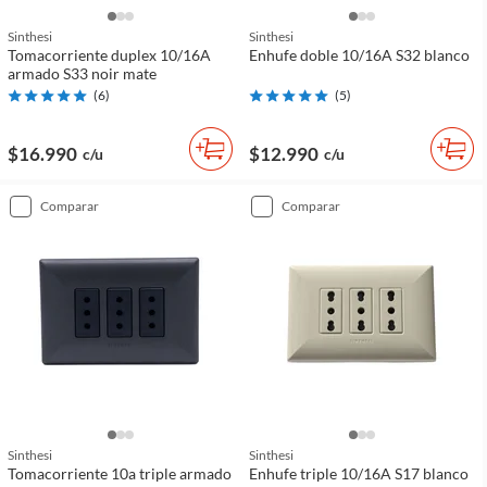
Sinthesi
Sinthesi
Tomacorriente duplex 10/16A
Enhufe doble 10/16A S32 blanco
armado S33 noir mate
(
6
)
(
5
)
$16.990
$12.990
c/u
c/u
comparar
comparar
Sinthesi
Sinthesi
Tomacorriente 10a triple armado
Enhufe triple 10/16A S17 blanco