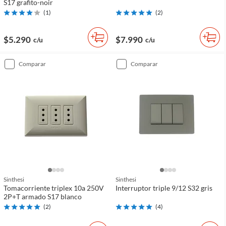
S17 grafito-noir
(
1
)
(
2
)
$5.290
$7.990
c/u
c/u
comparar
comparar
Sinthesi
Sinthesi
Tomacorriente triplex 10a 250V
Interruptor triple 9/12 S32 gris
2P+T armado S17 blanco
(
2
)
(
4
)