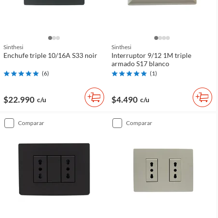
Sinthesi
Sinthesi
Enchufe triple 10/16A S33 noir
Interruptor 9/12 1M triple
armado S17 blanco
(
6
)
(
1
)
$22.990
$4.490
c/u
c/u
comparar
comparar