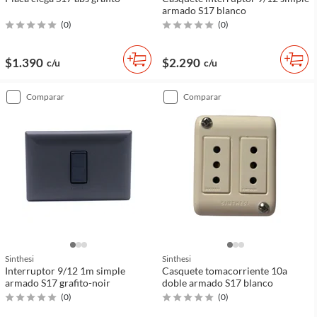
armado S17 blanco
(
0
)
(
0
)
$1.390
$2.290
c/u
c/u
comparar
comparar
Sinthesi
Sinthesi
Interruptor 9/12 1m simple
Casquete tomacorriente 10a
armado S17 grafito-noir
doble armado S17 blanco
(
0
)
(
0
)