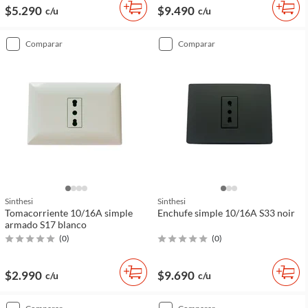
$5.290
$9.490
c/u
c/u
comparar
comparar
Sinthesi
Sinthesi
Tomacorriente 10/16A simple
Enchufe simple 10/16A S33 noir
armado S17 blanco
(
0
)
(
0
)
$2.990
$9.690
c/u
c/u