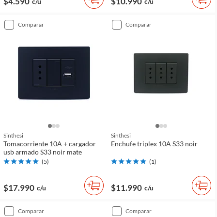
$4.590
$10.990
c/u
c/u
comparar
comparar
Sinthesi
Sinthesi
Tomacorriente 10A + cargador
Enchufe triplex 10A S33 noir
usb armado S33 noir mate
(
5
)
(
1
)
$17.990
$11.990
c/u
c/u
comparar
comparar