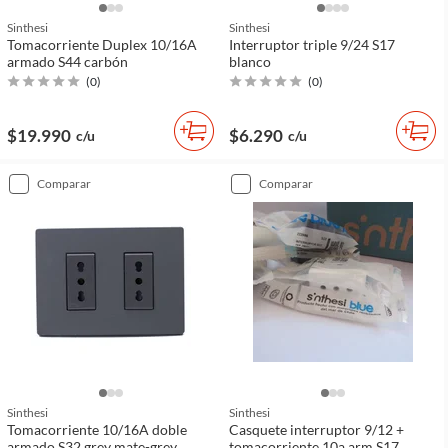
Sinthesi
Sinthesi
Tomacorriente Duplex 10/16A
Interruptor triple 9/24 S17
armado S44 carbón
blanco
(
0
)
(
0
)
$19.990
$6.290
c/u
c/u
comparar
comparar
Sinthesi
Sinthesi
Tomacorriente 10/16A doble
Casquete interruptor 9/12 +
armado S32 grey mate-grey
tomacorriente 10a arm S17