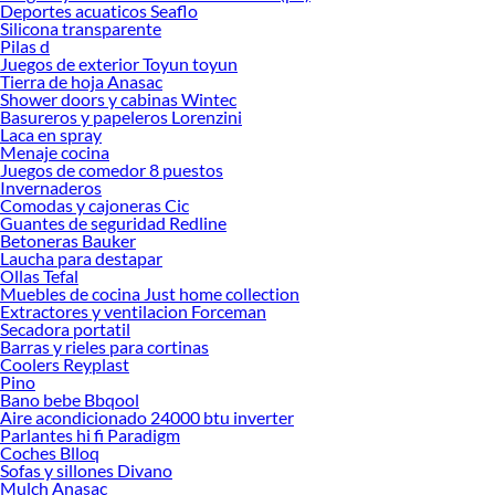
Deportes acuaticos Seaflo
Silicona transparente
Pilas d
Juegos de exterior Toyun toyun
Tierra de hoja Anasac
Shower doors y cabinas Wintec
Basureros y papeleros Lorenzini
Laca en spray
Menaje cocina
Juegos de comedor 8 puestos
Invernaderos
Comodas y cajoneras Cic
Guantes de seguridad Redline
Betoneras Bauker
Laucha para destapar
Ollas Tefal
Muebles de cocina Just home collection
Extractores y ventilacion Forceman
Secadora portatil
Barras y rieles para cortinas
Coolers Reyplast
Pino
Bano bebe Bbqool
Aire acondicionado 24000 btu inverter
Parlantes hi fi Paradigm
Coches Blloq
Sofas y sillones Divano
Mulch Anasac