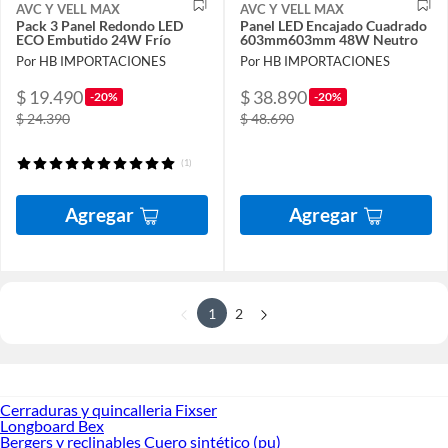
AVC Y VELL MAX
AVC Y VELL MAX
Pack 3 Panel Redondo LED
Panel LED Encajado Cuadrado
ECO Embutido 24W Frío
603mm603mm 48W Neutro
Por HB IMPORTACIONES
Por HB IMPORTACIONES
$ 19.490
$ 38.890
-20%
-20%
$ 24.390
$ 48.690
(1)
Agregar
Agregar
1
2
Cerraduras y quincalleria Fixser
Longboard Bex
Bergers y reclinables Cuero sintético (pu)