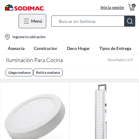
0
Inicia sesión
Menú
Search
Bar
location-
Ingresa tu ubicación
icon
Asesoría
Constructor
Deco Hogar
Tipos de Entrega
Iluminación Para Cocina
Resultados
(
67
)
Llega mañana
Retira mañana