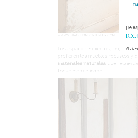
www.vintagehomeca.tumblr.com
Los espacios -abiertos, amplios y 
Al clic
prefieren los muebles robustos y 
, que recuerda
materiales naturales
toque más refinado.