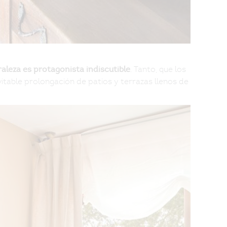
. Tanto, que los
raleza es protagonista indiscutible
itable prolongación de patios y terrazas llenos de