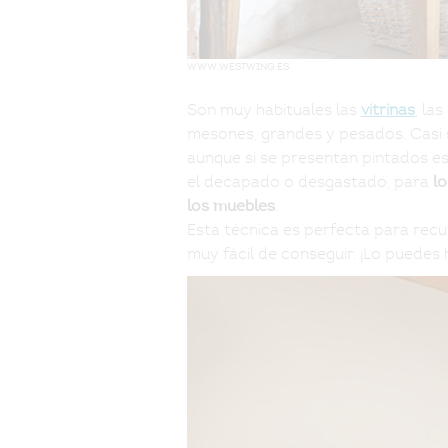
www.westwing.es
Son muy habituales las
vitrinas
, la
mesones, grandes y pesados. Casi
aunque si se presentan pintados es 
el decapado o desgastado, para
l
.
los muebles
Esta técnica es perfecta para recup
muy fácil de conseguir. ¡Lo puedes