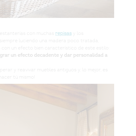
s estanterías con muchas
repisas
y los
 siempre luciendo una madera poco tratada,
con un efecto bien característico de este estilo:
ograr un efecto decadente y dar personalidad a
erar y reavivar muebles antiguos y, lo mejor, es
 hacer tú mismo!