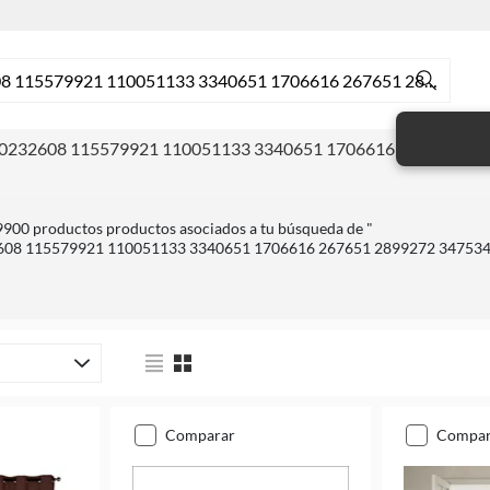
 110232608 115579921 110051133 3340651 1706616 267651 28
900 productos productos asociados a tu búsqueda de "
08 115579921 110051133 3340651 1706616 267651 2899272 347534
comparar
compa