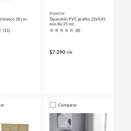
Imperial
a blanco 18 cm.
Tapacanto PVC grafito 22x0,45
mm Ro 25 mt.
(
11
)
(
0
)
$7.290
c/u
rar
comparar