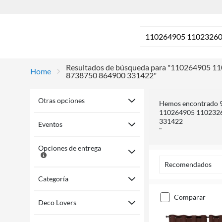
Resultados de búsqueda para "110264905
home
8738750 864900 331422"
Otras opciones
Hemos encontrado 9
110264905 1102326
331422
Eventos
"
Opciones de entrega
Recomendados
Categoría
comparar
Deco Lovers