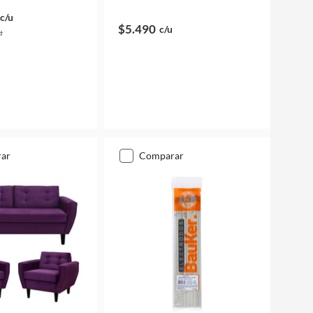
c/u
$5.490
c/u
u
rar
comparar