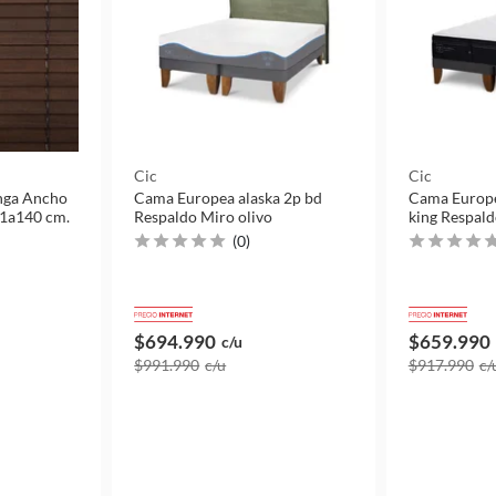
Cic
Cic
nga Ancho
Cama Europea alaska 2p bd
Cama Europ
1a140 cm.
Respaldo Miro olivo
king Respald
(
0
)
$694.990
$659.990
c/u
$991.990
c/u
$917.990
c/