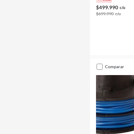
$499.990
c/u
$699.990
c/u
comparar