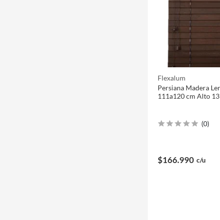
Flexalum
Persiana Madera Le
111a120 cm Alto 13
(
0
)
$166.990
c/u