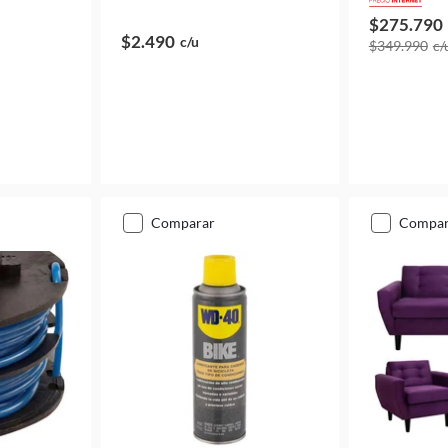
$275.790
$2.490
c/u
$349.990
c/
comparar
compa