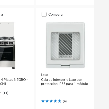
rar
comparar
Lexo
s 4 Platos NEGRO -
Caja de interperie Lexo con
0NI
protección IP55 para 1 módulo
(
11
)
(
4
)