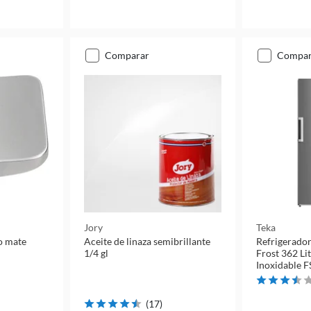
comparar
compa
Jory
Teka
o mate
Aceite de linaza semibrillante
Refrigerador
1/4 gl
Frost 362 Li
Inoxidable F
(
17
)