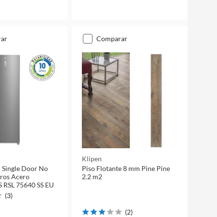
rar
comparar
Klipen
 Single Door No
Piso Flotante 8 mm Pine Pine
tros Acero
2.2 m2
S RSL 75640 SS EU
(
3
)
(
2
)