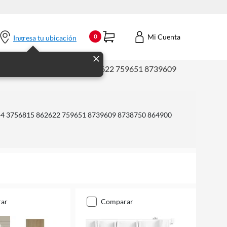
Mi Cuenta
0
Ingresa tu ubicación
99272 3475344 3756815 862622 759651 8739609
4 3756815 862622 759651 8739609 8738750 864900
rar
comparar