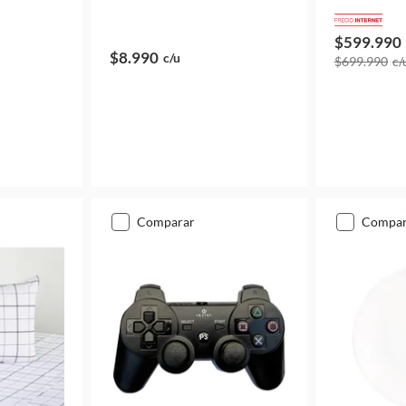
$599.990
$8.990
c/u
$699.990
c/
comparar
compa