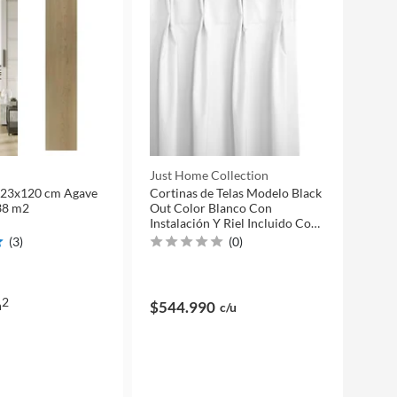
Just Home Collection
 23x120 cm Agave
Cortinas de Telas Modelo Black
38 m2
Out Color Blanco Con
Instalación Y Riel Incluido Con
Medidas en Ancho Entre 75
(
3
)
(
0
)
CMS A 240.
2
m
$544.990
c/u