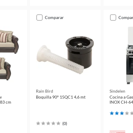
comparar
compa
Rain Bird
Sindelen
w
Boquilla 90° 15QC1 4,6 mt
Cocina a Ga
x83 cm
INOX CH-64
(
0
)