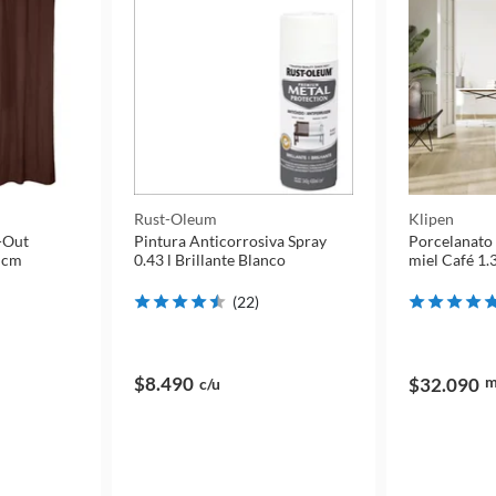
Rust-Oleum
Klipen
k-Out
Pintura Anticorrosiva Spray
Porcelanato
 cm
0.43 l Brillante Blanco
miel Café 1.
(
22
)
$8.490
$32.090
c/u