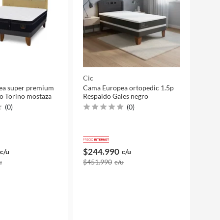
Cic
ea super premium
Cama Europea ortopedic 1.5p
o Torino mostaza
Respaldo Gales negro
(
0
)
(
0
)
$244.990
c/u
c/u
u
$451.990
c/u