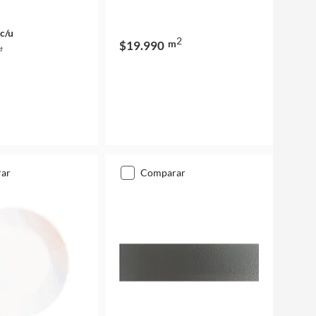
c/u
2
m
$19.990
u
rar
comparar