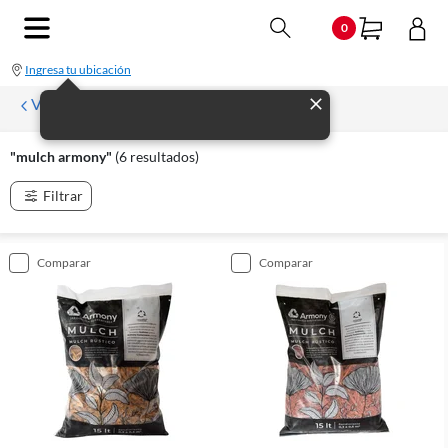
0
Ingresa tu ubicación
Volver
"mulch armony"
(6 resultados)
Filtrar
comparar
comparar