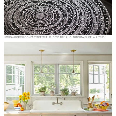
https://porch.com/advice/the-12-best-diy-rug-tutorials-of-all-time/