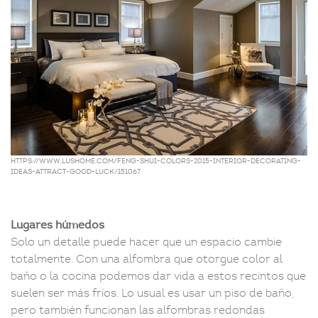
https://www.lushome.com/feng-shui-colors-2015-interior-decorating-
ideas-attract-good-luck/151067
Lugares húmedos
Solo un detalle puede hacer que un espacio cambie
totalmente. Con una alfombra que otorgue color al
baño o la cocina podemos dar vida a estos recintos que
suelen ser más fríos. Lo usual es usar un piso de baño,
pero también funcionan las alfombras redondas