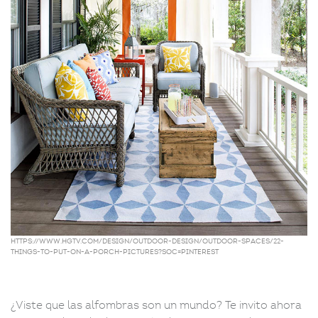
https://www.hgtv.com/design/outdoor-design/outdoor-spaces/22-
things-to-put-on-a-porch-pictures?soc=pinterest
¿Viste que las alfombras son un mundo? Te invito ahora