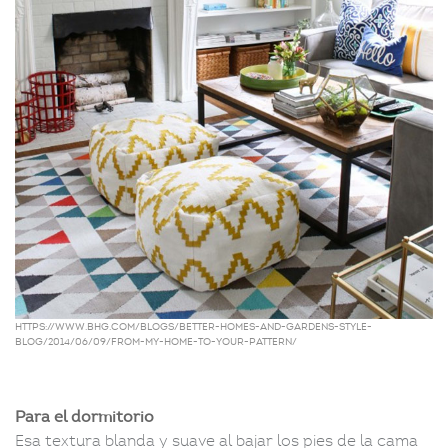
https://www.bhg.com/blogs/better-homes-and-gardens-style-
blog/2014/06/09/from-my-home-to-your-pattern/
Para el dormitorio
Esa textura blanda y suave al bajar los pies de la cama