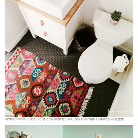
https://www.mydomaine.com/persian-rugs-for-the-bathroom/slide2