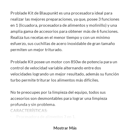
Debe estar en perfecto estado, con todas sus etiquetas, sellos intactos y
sin uso, tal como te lo entregamos. Ten en cuenta que lo debes haber
Problade Kit de Blaupunkt es una procesadora ideal para
comprado por internet y que hay ciertas categorías que no tienen este
realizar las mejores preparaciones, ya que, posee 3 funciones
derecho:
en 1 (licuadora, procesadora de alimentos y molinillo) y una
Productos que, por su naturaleza, no puedan ser devueltos,
amplia gama de accesorios para obtener más de 6 funciones.
puedan deteriorarse o caducar con rapidez.
Realiza tus recetas en el menor tiempo y con un mínimo
Confeccionados a la medida.
esfuerzo, sus cuchillas de acero inoxidable de gran tamaño
De uso personal.
permiten un mejor triturado.
En sodimac.cl te damos
30 días desde que recibes el producto
. Debe
Problade Kit posee un motor con 850w de potencia para un
estar en perfecto estado, con todas sus etiquetas y sin uso, tal como te lo
control de velocidad variable alternando entre dos
entregamos.
velocidades logrando un mejor resultado, además su función
Productos digitales que se entregan a través de una descarga
turbo permite triturar los alimentos más difíciles.
electrónica, por ejemplo, cupones de experiencia o programas
para el computador.
No te preocupes por la limpieza del equipo, todos sus
accesorios son desmontables para lograr una limpieza
Productos a pedido o confeccionados a medida.
profunda y sin problema.
Productos que han sido informados como imperfectos, usados,
CARACTERÍSTICAS:
reparados, abiertos, de segunda selección, remanufacturados o
Procesadora de alimentos 3 en 1.
con alguna deficiencia, que sean comprados en esa condición a
Motor con 850w de potencia.
un precio reducido.
Mostrar Más