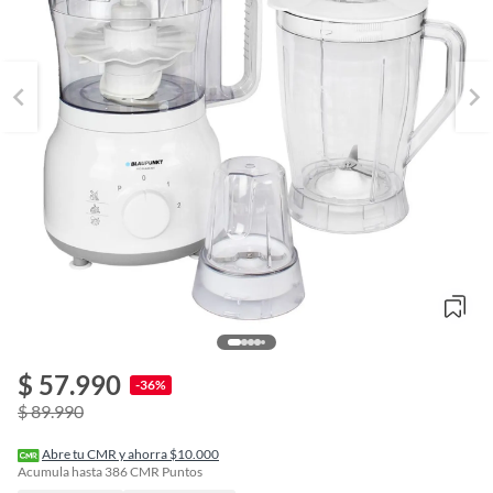
$ 57.990
o
-36%
f
$ 89.990
n
I
r
Abre tu CMR y ahorra $10.000
e
Acumula hasta
386
CMR Puntos
l