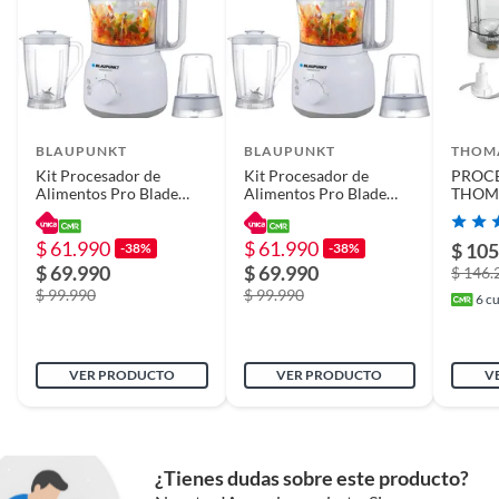
Garantía
6 meses
Alto
30
BLAUPUNKT
BLAUPUNKT
THOM
Kit Procesador de
Kit Procesador de
PROC
Alimentos Pro Blade
Alimentos Pro Blade
THOMA
Cuenta con
No
3en1 850W Dual Speed
3en1 850W Dual Speed
termómetro
$ 61.990
$ 61.990
$ 105
-38%
-38%
$ 69.990
$ 69.990
$ 146.
Ancho
43
$ 99.990
$ 99.990
6
cu
Profundidad
25cm
VER PRODUCTO
VER PRODUCTO
V
Duración en
No aplica
condiciones
¿Tienes dudas sobre este producto?
previsibles de uso