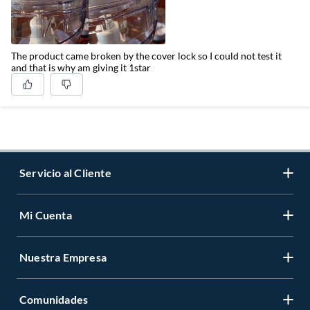
The product came broken by the cover lock so I could not test it
and that is why am giving it 1star
Servicio al Cliente
Mi Cuenta
Contáctanos
Medios de Pago
Nuestra Empresa
Registrate
Cambios y Devoluciones
Cambiar Contraseña
Tiendas y horarios
Comunidades
Sobre Nosotros