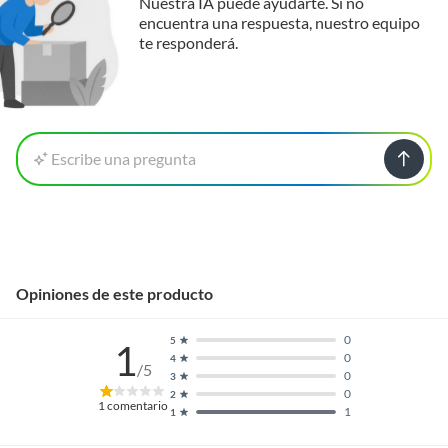
Nuestra IA puede ayudarte. Si no
encuentra una respuesta, nuestro equipo
te responderá.
Plazo de
No aplica
disponibilidad de
repuestos
Escribe una pregunta
Opiniones de este producto
0
5
1
0
4
/5
0
3
0
2
1
comentario
1
1