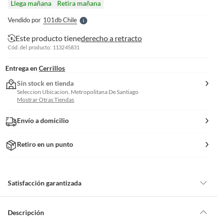
Llega mañana
Retira mañana
l
e
Vendido por
101db Chile
S
Este producto tiene
derecho a retracto
Cód. del producto: 113245831
Entrega en
Cerrillos
Sin stock en tienda
Seleccion Ubicacion, Metropolitana De Santiago
Mostrar Otras Tiendas
Envío a domicilio
Retiro en un punto
Satisfacción garantizada
Por ley, tienes hasta
10 días para devolver un producto
si te arrepientes
de la compra.
Descripción