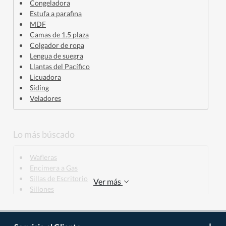
Congeladora
Estufa a parafina
MDF
Camas de 1.5 plaza
Colgador de ropa
Lengua de suegra
Llantas del Pacífico
Licuadora
Siding
Veladores
Lo más búscado
Wafleras
Encimera a Gas
Sillas de Escritorio
Ver más
Sillones
Campana de cocina
Mini Pimer
Compresores de aire