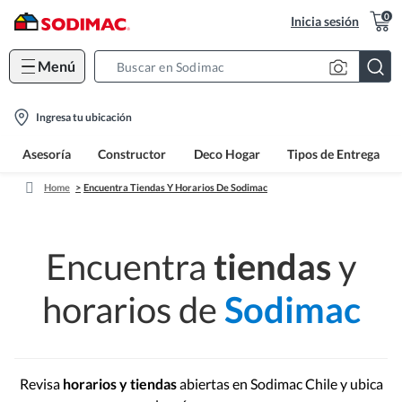
0
Inicia sesión
Menú
Search
Bar
location-
Ingresa tu ubicación
icon
Asesoría
Constructor
Deco Hogar
Tipos de Entrega
Home
Encuentra Tiendas Y Horarios De Sodimac
Encuentra
tiendas
y
horarios de
Sodimac
Revisa
horarios y tiendas
abiertas en Sodimac Chile y ubica